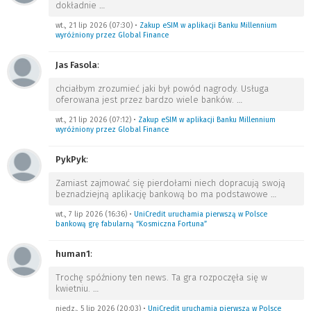
dokładnie
…
wt., 21 lip 2026 (07:30)
•
Zakup eSIM w aplikacji Banku Millennium
wyróżniony przez Global Finance
Jas Fasola
:
chciałbym zrozumieć jaki był powód nagrody. Usługa
oferowana jest przez bardzo wiele banków.
…
wt., 21 lip 2026 (07:12)
•
Zakup eSIM w aplikacji Banku Millennium
wyróżniony przez Global Finance
PykPyk
:
Zamiast zajmować się pierdołami niech dopracują swoją
beznadziejną aplikację bankową bo ma podstawowe
…
wt., 7 lip 2026 (16:36)
•
UniCredit uruchamia pierwszą w Polsce
bankową grę fabularną “Kosmiczna Fortuna”
human1
:
Trochę spóźniony ten news. Ta gra rozpoczęła się w
kwietniu.
…
niedz., 5 lip 2026 (20:03)
•
UniCredit uruchamia pierwszą w Polsce