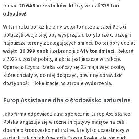
ponad
20 648 uczestników
, którzy zebrali
375 ton
odpadów!
W tym roku po raz kolejny wolontariusze z całej Polski
połączyli swoje siły, aby wysprzątać koryta rzek, brzegi i
najbliższe tereny z zalegających śmieci. Do tej pory udział
wzięło
26 399 osób
i zebrano już
414 ton
śmieci
. Rekord
z 2023 r. został pobity, a akcja jest jeszcze w trakcie.
Operacja Czysta Rzeka kończy się 25 maja więc osoby,
które chciałyby do niej dołączyć, powinny sprawdzić
dostępność i lokalizacje na stronie wydarzenia.
Europ Assistance dba o środowisko naturalne
Jako firma odpowiedzialna społecznie Europ Assistance
Polska angażuje się w różne inicjatywy mające na celu
dbanie o środowisko naturalne. Nie tylko uczestniczy w
akcjach takich jak Operacja Czysta Rzeka, ale również