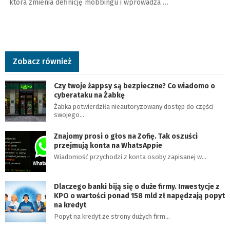
która zmienia definicję mobbingu i wprowadza …
Zobacz również
Czy twoje żappsy są bezpieczne? Co wiadomo o
cyberataku na Żabkę
Żabka potwierdziła nieautoryzowany dostęp do części
swojego…
Znajomy prosi o głos na Zofię. Tak oszuści
przejmują konta na WhatsAppie
Wiadomość przychodzi z konta osoby zapisanej w…
Dlaczego banki biją się o duże firmy. Inwestycje z
KPO o wartości ponad 158 mld zł napędzają popyt
na kredyt
Popyt na kredyt ze strony dużych firm…