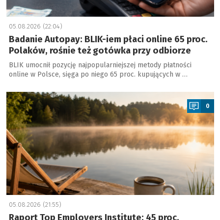
05.08.2026 (22:04)
Badanie Autopay: BLIK-iem płaci online 65 proc.
Polaków, rośnie też gotówka przy odbiorze
BLIK umocnił pozycję najpopularniejszej metody płatności
online w Polsce, sięga po niego 65 proc. kupujących w …
a
0
05.08.2026 (21:55)
Raport Top Employers Institute: 45 proc.