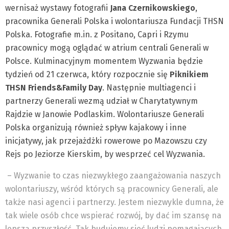
wernisaż wystawy fotografii
Jana Czernikowskiego
,
pracownika Generali Polska i wolontariusza Fundacji THSN
Polska. Fotografie m.in. z Positano, Capri i Rzymu
pracownicy mogą oglądać w atrium centrali Generali w
Polsce. Kulminacyjnym momentem Wyzwania będzie
tydzień od 21 czerwca, który rozpocznie się
Piknikiem
THSN Friends&Family Day
. Następnie multiagenci i
partnerzy Generali wezmą udział w Charytatywnym
Rajdzie w Janowie Podlaskim. Wolontariusze Generali
Polska organizują również spływ kajakowy i inne
inicjatywy, jak przejażdżki rowerowe po Mazowszu czy
Rejs po Jeziorze Kierskim, by wesprzeć cel Wyzwania.
– Wyzwanie to czas niezwykłego zaangażowania naszych
wolontariuszy, wśród których są pracownicy Generali, ale
także nasi agenci i partnerzy. Jestem niezwykle dumna, że
tak wiele osób chce wspierać rozwój, by dać im szansę na
lepszą przyszłość. Tak budujemy sieć ludzi pomagających