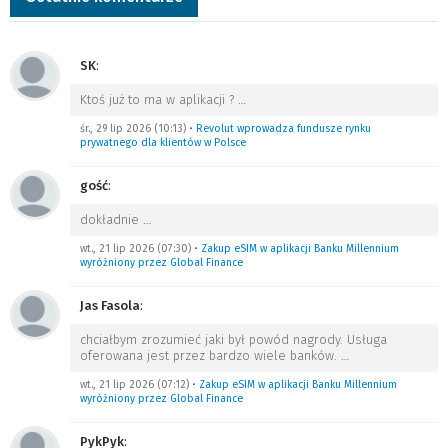
SK
:
Ktoś już to ma w aplikacji ?
…
śr., 29 lip 2026 (10:13)
•
Revolut wprowadza fundusze rynku
prywatnego dla klientów w Polsce
gość
:
dokładnie
…
wt., 21 lip 2026 (07:30)
•
Zakup eSIM w aplikacji Banku Millennium
wyróżniony przez Global Finance
Jas Fasola
:
chciałbym zrozumieć jaki był powód nagrody. Usługa
oferowana jest przez bardzo wiele banków.
…
wt., 21 lip 2026 (07:12)
•
Zakup eSIM w aplikacji Banku Millennium
wyróżniony przez Global Finance
PykPyk
: