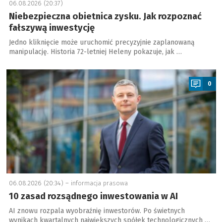
06.08.2026 (20:37)
Niebezpieczna obietnica zysku. Jak rozpoznać
fałszywą inwestycję
Jedno kliknięcie może uruchomić precyzyjnie zaplanowaną
manipulację. Historia 72-letniej Heleny pokazuje, jak …
a
0
06.08.2026 (20:34) –
informacja prasowa
10 zasad rozsądnego inwestowania w AI
AI znowu rozpala wyobraźnię inwestorów. Po świetnych
wynikach kwartalnych największych spółek technologicznych …