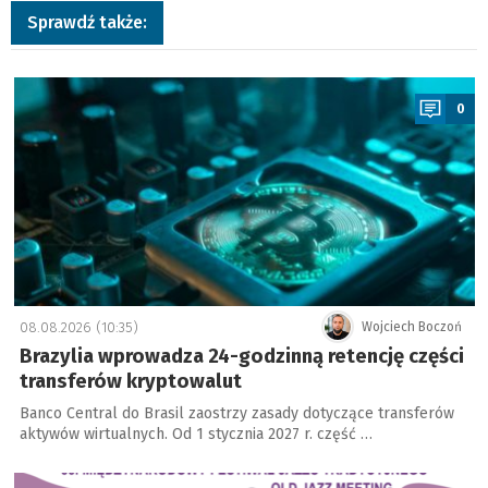
Sprawdź także:
a
0
08.08.2026 (10:35)
Wojciech Boczoń
Brazylia wprowadza 24-godzinną retencję części
transferów kryptowalut
Banco Central do Brasil zaostrzy zasady dotyczące transferów
aktywów wirtualnych. Od 1 stycznia 2027 r. część …
a