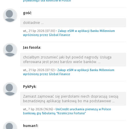
prywatnego dla klientów w Polsce
gość
:
dokładnie
…
wt., 21 lip 2026 (07:30)
•
Zakup eSIM w aplikacji Banku Millennium
wyróżniony przez Global Finance
Jas Fasola
:
chciałbym zrozumieć jaki był powód nagrody. Usługa
oferowana jest przez bardzo wiele banków.
…
wt., 21 lip 2026 (07:12)
•
Zakup eSIM w aplikacji Banku Millennium
wyróżniony przez Global Finance
PykPyk
:
Zamiast zajmować się pierdołami niech dopracują swoją
beznadziejną aplikację bankową bo ma podstawowe
…
wt., 7 lip 2026 (16:36)
•
UniCredit uruchamia pierwszą w Polsce
bankową grę fabularną “Kosmiczna Fortuna”
human1
: