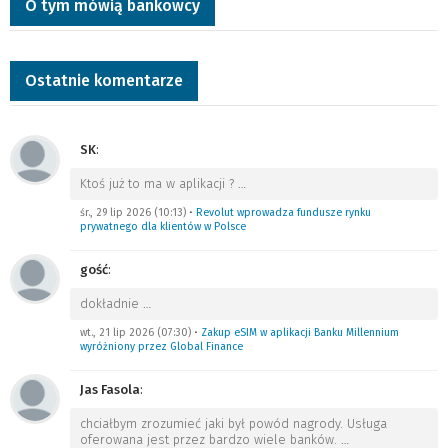
O tym mówią bankowcy
Ostatnie komentarze
SK
:
Ktoś już to ma w aplikacji ?
…
śr., 29 lip 2026 (10:13)
•
Revolut wprowadza fundusze rynku
prywatnego dla klientów w Polsce
gość
:
dokładnie
…
wt., 21 lip 2026 (07:30)
•
Zakup eSIM w aplikacji Banku Millennium
wyróżniony przez Global Finance
Jas Fasola
:
chciałbym zrozumieć jaki był powód nagrody. Usługa
oferowana jest przez bardzo wiele banków.
…