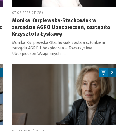
07.08.2026 (13:28)
Monika Kurpiewska-Stachowiak w
z
zarządzie AGRO Ubezpieczeń, zastąpiła
Krzysztofa Łyskawę
Monika Kurpiewska-Stachowiak została członkiem
zarządu AGRO Ubezpieczeń – Towarzystwa
Ubezpieczeń Wzajemnych. …
a
0
0