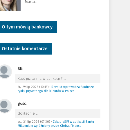
Marta…
O tym mówią bankowcy
Ostatnie komentarze
SK
:
Ktoś już to ma w aplikacji ?
…
śr., 29 lip 2026 (10:13)
•
Revolut wprowadza fundusze
rynku prywatnego dla klientów w Polsce
gość
:
dokładnie
…
wt., 21 lip 2026 (07:30)
•
Zakup eSIM w aplikacji Banku
Millennium wyróżniony przez Global Finance