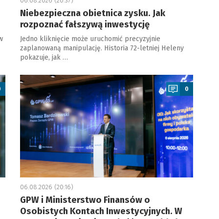
06.08.2026 (20:37)
Niebezpieczna obietnica zysku. Jak
rozpoznać fałszywą inwestycję
w
Jedno kliknięcie może uruchomić precyzyjnie
zaplanowaną manipulację. Historia 72-letniej Heleny
pokazuje, jak …
a
0
0
06.08.2026 (20:16)
GPW i Ministerstwo Finansów o
Osobistych Kontach Inwestycyjnych. W