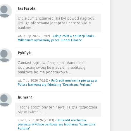
Jas Fasola
:
chciałbym zrozumieć jaki był powód nagrody.
Usługa oferowana jest przez bardzo wiele
banków.
…
wt., 21 lip 2026 (07:12)
•
Zakup eSIM w aplikacji Banku
Millennium wyróżniony przez Global Finance
PykPyk
:
Zamiast zajmować się pierdołami niech
dopracują swoją beznadziejną aplikację
bankową bo ma podstawowe
…
wt., 7 lip 2026 (16:36)
•
UniCredit uruchamia pierwszą w
Polsce bankową grę fabularną “Kosmiczna Fortuna”
human1
:
Trochę spóźniony ten news. Ta gra rozpoczęła
się w kwietniu.
…
niedz., 5 lip 2026 (20:03)
•
UniCredit uruchamia
pierwszą w Polsce bankową grę fabularną “Kosmiczna
Fortuna”