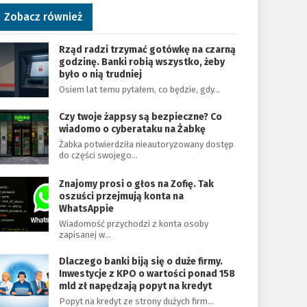
Zobacz również
Rząd radzi trzymać gotówkę na czarną
godzinę. Banki robią wszystko, żeby
było o nią trudniej
Osiem lat temu pytałem, co będzie, gdy…
Czy twoje żappsy są bezpieczne? Co
wiadomo o cyberataku na Żabkę
Żabka potwierdziła nieautoryzowany dostęp
do części swojego…
Znajomy prosi o głos na Zofię. Tak
oszuści przejmują konta na
WhatsAppie
Wiadomość przychodzi z konta osoby
zapisanej w…
Dlaczego banki biją się o duże firmy.
Inwestycje z KPO o wartości ponad 158
mld zł napędzają popyt na kredyt
Popyt na kredyt ze strony dużych firm…