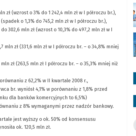
 zł (wzrost o 3% do 1 242,4 mln zł w I półroczu br.),
(spadek o 1,3% do 745,2 mln zł w I półroczu br.),
o 302,6 mln zł (wzrost o 10,3% do 497,2 mln zł w I
,7 mln zł (331,6 mln zł w I półroczu br. – o 34,8% mniej
 mln zł (263,5 mln zł I półroczu br. – o 35,3% mniej niż
równaniu z 62,2% w II kwartale 2008 r.,
wca br. wyniósł 4,1% w porównaniu z 1,8% przed
ynku dla banków komercyjnych to 6,5%)
orównaniu z 8% wymaganymi przez nadzór bankowy.
rtale jest wyższy o ok. 50% od konsensusu
osiła ok. 120,5 mln zł.