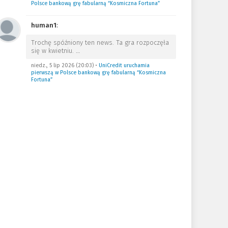
Polsce bankową grę fabularną “Kosmiczna Fortuna”
human1
:
Trochę spóźniony ten news. Ta gra rozpoczęła
się w kwietniu.
…
niedz., 5 lip 2026 (20:03)
•
UniCredit uruchamia
pierwszą w Polsce bankową grę fabularną “Kosmiczna
Fortuna”