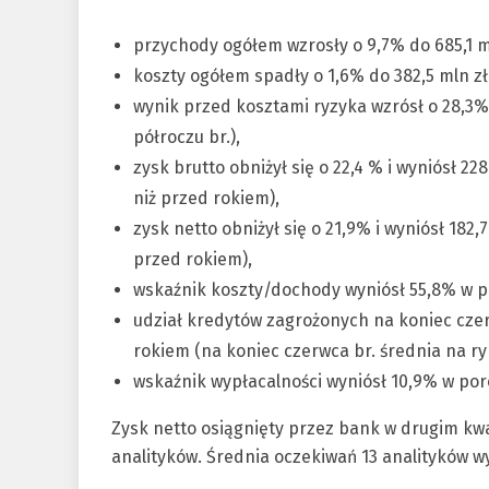
przychody ogółem wzrosły o 9,7% do 685,1 mln
koszty ogółem spadły o 1,6% do 382,5 mln zł 
wynik przed kosztami ryzyka wzrósł o 28,3% d
półroczu br.),
zysk brutto obniżył się o 22,4 % i wyniósł 228
niż przed rokiem),
zysk netto obniżył się o 21,9% i wyniósł 182,7
przed rokiem),
wskaźnik koszty/dochody wyniósł 55,8% w po
udział kredytów zagrożonych na koniec czer
rokiem (na koniec czerwca br. średnia na r
wskaźnik wypłacalności wyniósł 10,9% w p
Zysk netto osiągnięty przez bank w drugim kwa
analityków. Średnia oczekiwań 13 analityków wyn