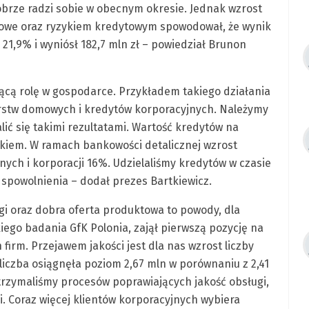
obrze radzi sobie w obecnym okresie. Jednak wzrost
towe oraz ryzykiem kredytowym spowodował, że wynik
21,9% i wyniósł 182,7 mln zł – powiedział Brunon
jącą rolę w gospodarce. Przykładem takiego działania
arstw domowych i kredytów korporacyjnych. Należymy
ć się takimi rezultatami. Wartość kredytów na
okiem. W ramach bankowości detalicznej wzrost
nych i korporacji 16%. Udzielaliśmy kredytów w czasie
 spowolnienia – dodał prezes Bartkiewicz.
gi oraz dobra oferta produktowa to powody, dla
ego badania GfK Polonia, zajął pierwszą pozycję na
irm. Przejawem jakości jest dla nas wzrost liczby
liczba osiągnęła poziom 2,67 mln w porównaniu z 2,41
rzymaliśmy procesów poprawiających jakość obsługi,
. Coraz więcej klientów korporacyjnych wybiera