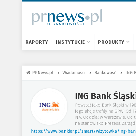
RAPORTY
INSTYTUCJE
PRODUKTY
PRNews.pl
Wiadomości
Bankowość
ING B
ING Bank Śląsk
Powstał jako Bank Śląski w 19
jego akcje trafiły na GPW. Od
N.V. Oddział w Warszawie. Od 
na stanowisko Prezesa Zarząd
https://www.bankier.pl/smart/wizytowka/ing-bank