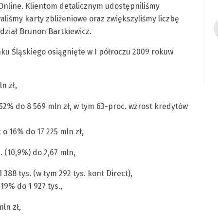
nline. Klientom detalicznym udostępniliśmy
iśmy karty zbliżeniowe oraz zwiększyliśmy liczbę
dział Brunon Bartkiewicz.
ku Śląskiego osiągnięte w I półroczu 2009 rokuw
n zł,
 52% do 8 569 mln zł, w tym 63-proc. wzrost kredytów
 o 16% do 17 225 mln zł,
. (10,9%) do 2,67 mln,
388 tys. (w tym 292 tys. kont Direct),
19% do 1 927 tys.,
ln zł,