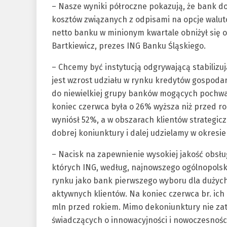
– Nasze wyniki półroczne pokazują, że bank d
kosztów związanych z odpisami na opcje walu
netto banku w minionym kwartale obniżył się o 
Bartkiewicz, prezes ING Banku Śląskiego.
– Chcemy być instytucją odgrywającą stabilizu
jest wzrost udziału w rynku kredytów gospod
do niewielkiej grupy banków mogących pochwali
koniec czerwca była o 26% wyższa niż przed r
wyniósł 52%, a w obszarach klientów strategicz
dobrej koniunktury i dalej udzielamy w okresie
– Nacisk na zapewnienie wysokiej jakość obsłu
których ING, według, najnowszego ogólnopolski
rynku jako bank pierwszego wyboru dla dużych f
aktywnych klientów. Na koniec czerwca br. ich 
mln przed rokiem. Mimo dekoniunktury nie zat
świadczących o innowacyjności i nowoczesności