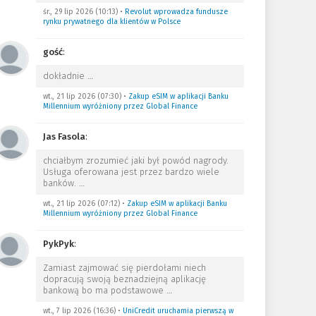
śr., 29 lip 2026 (10:13)
•
Revolut wprowadza fundusze
rynku prywatnego dla klientów w Polsce
gość
:
dokładnie
…
wt., 21 lip 2026 (07:30)
•
Zakup eSIM w aplikacji Banku
Millennium wyróżniony przez Global Finance
Jas Fasola
:
chciałbym zrozumieć jaki był powód nagrody.
Usługa oferowana jest przez bardzo wiele
banków.
…
wt., 21 lip 2026 (07:12)
•
Zakup eSIM w aplikacji Banku
Millennium wyróżniony przez Global Finance
PykPyk
:
Zamiast zajmować się pierdołami niech
dopracują swoją beznadziejną aplikację
bankową bo ma podstawowe
…
wt., 7 lip 2026 (16:36)
•
UniCredit uruchamia pierwszą w