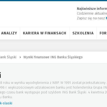
Najświeższe inform
Codziennie aktualn
Zapisz się na nasz
ANALIZY
KARIERA W FINANSACH
SZKOLENIA
FO
ank Śląski
Wyniki finansowe ING Banku Śląskiego
i
88 roku w wyniku wyodrębnienia z NBP. W 1991 został przekształcony
 1996 r. większościowym udziałowcem banku jest holenderska Grupa I
tego czasu bank występuje pod szyldem ING Bank Śląski. 4 kwietnia
u Banku.
-slaski