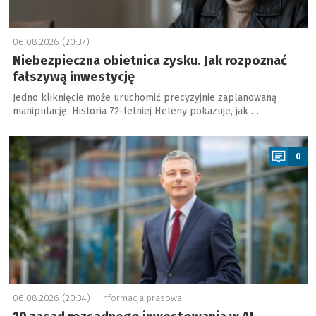
06.08.2026 (20:37)
Niebezpieczna obietnica zysku. Jak rozpoznać
fałszywą inwestycję
Jedno kliknięcie może uruchomić precyzyjnie zaplanowaną
manipulację. Historia 72-letniej Heleny pokazuje, jak …
a
0
06.08.2026 (20:34) –
informacja prasowa