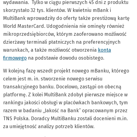
wydawania. Tylko w ciągu pierwszych 45 dni z produktu
skorzystało 32 tys. klientów. W kwietniu mBank i
MultiBank wprowadziły do oferty także prestiżową kartę
World MasterCard. Udogodnienia nie ominęły również
mikroprzedsiębiorców, którym zaoferowano możliwość
dzierżawy terminali płatniczych na preferencyjnych
warunkach, a także możliwość otworzenia
konta
firmowego
na podstawie dowodu osobistego.
W kolejną fazę wszedł projekt nowego mBanku, którego
celem jest m. in. stworzenie nowego serwisu
transakcyjnego banku. Docelowo, zastąpi on obecną
platformę. Z kolei MultiBank zdobył pierwsze miejsce w
rankingu jakości obsługi w placówkach bankowych, tym
razem w badaniu „Jakość na Bank” opracowanym przez
TNS Polska. Doradcy MultiBanku zostali docenieni m.in.
za umiejętność analizy potrzeb klientów.