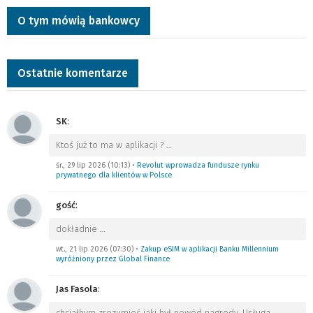
O tym mówią bankowcy
Ostatnie komentarze
SK
:
Ktoś już to ma w aplikacji ?
…
śr., 29 lip 2026 (10:13)
•
Revolut wprowadza fundusze rynku
prywatnego dla klientów w Polsce
gość
:
dokładnie
…
wt., 21 lip 2026 (07:30)
•
Zakup eSIM w aplikacji Banku Millennium
wyróżniony przez Global Finance
Jas Fasola
:
chciałbym zrozumieć jaki był powód nagrody. Usługa