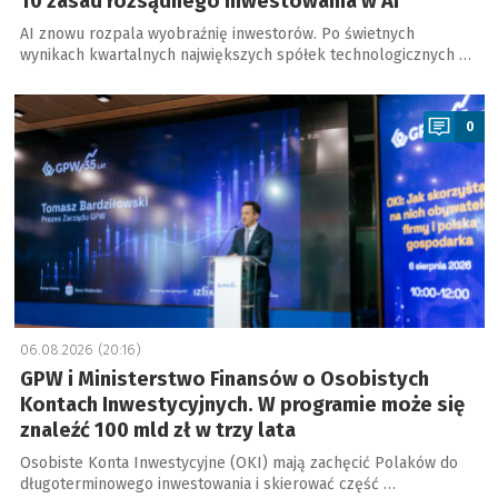
10 zasad rozsądnego inwestowania w AI
AI znowu rozpala wyobraźnię inwestorów. Po świetnych
wynikach kwartalnych największych spółek technologicznych …
a
0
06.08.2026 (20:16)
GPW i Ministerstwo Finansów o Osobistych
Kontach Inwestycyjnych. W programie może się
znaleźć 100 mld zł w trzy lata
Osobiste Konta Inwestycyjne (OKI) mają zachęcić Polaków do
długoterminowego inwestowania i skierować część …