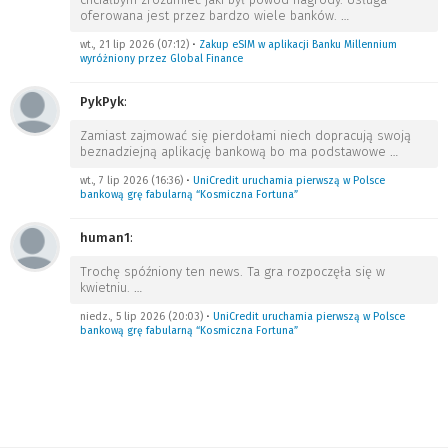
oferowana jest przez bardzo wiele banków.
…
wt., 21 lip 2026 (07:12)
•
Zakup eSIM w aplikacji Banku Millennium
wyróżniony przez Global Finance
PykPyk
:
Zamiast zajmować się pierdołami niech dopracują swoją
beznadziejną aplikację bankową bo ma podstawowe
…
wt., 7 lip 2026 (16:36)
•
UniCredit uruchamia pierwszą w Polsce
bankową grę fabularną “Kosmiczna Fortuna”
human1
:
Trochę spóźniony ten news. Ta gra rozpoczęła się w
kwietniu.
…
niedz., 5 lip 2026 (20:03)
•
UniCredit uruchamia pierwszą w Polsce
bankową grę fabularną “Kosmiczna Fortuna”