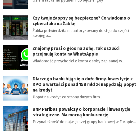
Osiem lat temu pytałem, co będzie, gdy…
Czy twoje żappsy są bezpieczne? Co wiadomo o
cyberataku na Żabkę
Żabka potwierdziła nieautoryzowany dostęp do części
swojego…
Znajomy prosi o głos na Zofię. Tak oszuści
przejmują konta na WhatsAppie
Wiadomość przychodzi z konta osoby zapisanej w…
Dlaczego banki biją się o duże firmy. Inwestycje z
KPO o wartości ponad 158 mld zł napędzają popyt
na kredyt
Popyt na kredyt ze strony dużych firm…
BNP Paribas powalczy o korporacje i inwestycje
strategiczne. Ma mocną konkurencję
Przynależność do największej grupy bankowej w Europie…