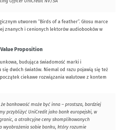
ing Officer UniCredit NV/SA
magicznym utworem “Birds of a feather”. Głosu marce
dziej znanych i cenionych lektorów audiobooków w
Value Proposition
unkowa, budująca świadomość marki i
się dwóch światów. Niemal od razu pojawią się też
a początek ciekawe rozwiązania walutowe z kontem
że bankowość może być inna – prostsza, bardziej
emy przybliżyć UniCredit jako bank europejski, w
 granic, a atrakcyjne ceny skomplikowanych
 wyobrażenia sobie banku, który rozumie