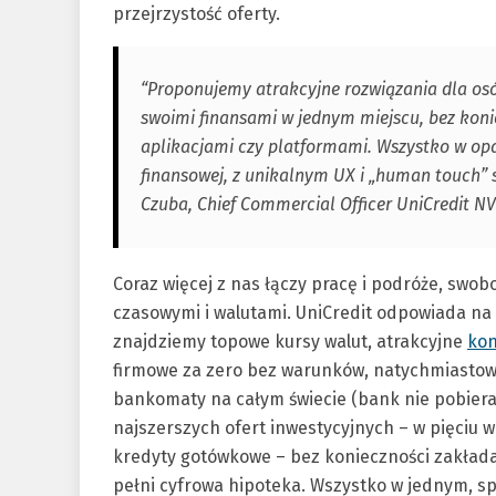
przejrzystość oferty.
“Proponujemy atrakcyjne rozwiązania dla osó
swoimi finansami w jednym miejscu, bez koni
aplikacjami czy platformami. Wszystko w op
finansowej, z unikalnym UX i „human touch” s
Czuba, Chief Commercial Officer UniCredit N
Coraz więcej z nas łączy pracę i podróże, swob
czasowymi i walutami. UniCredit odpowiada na t
znajdziemy topowe kursy walut, atrakcyjne
kon
firmowe za zero bez warunków, natychmiastow
bankomaty na całym świecie (bank nie pobiera 
najszerszych ofert inwestycyjnych – w pięciu w
kredyty gotówkowe – bez konieczności zakłada
pełni cyfrowa hipoteka. Wszystko w jednym, s