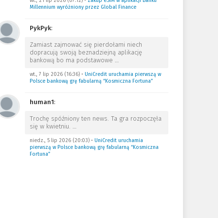
wt., 21 lip 2026 (07:12)
•
Zakup eSIM w aplikacji Banku
Millennium wyróżniony przez Global Finance
PykPyk
:
Zamiast zajmować się pierdołami niech
dopracują swoją beznadziejną aplikację
bankową bo ma podstawowe
…
wt., 7 lip 2026 (16:36)
•
UniCredit uruchamia pierwszą w
Polsce bankową grę fabularną “Kosmiczna Fortuna”
human1
:
Trochę spóźniony ten news. Ta gra rozpoczęła
się w kwietniu.
…
niedz., 5 lip 2026 (20:03)
•
UniCredit uruchamia
pierwszą w Polsce bankową grę fabularną “Kosmiczna
Fortuna”