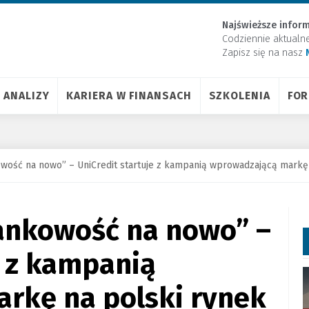
Najświeższe inform
Codziennie aktualn
Zapisz się na nasz
ANALIZY
KARIERA W FINANSACH
SZKOLENIA
FO
wość na nowo” – UniCredit startuje z kampanią wprowadzającą markę 
ankowość na nowo” –
e z kampanią
rkę na polski rynek