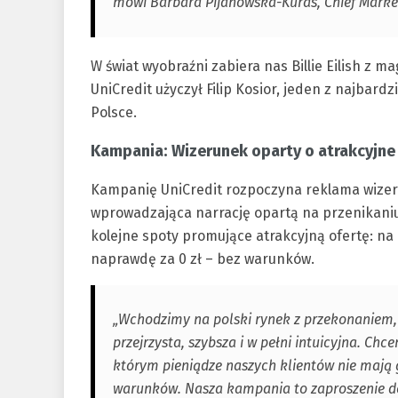
mówi Barbara Pijanowska-Kuras, Chief Market
W świat wyobraźni zabiera nas Billie Eilish z 
UniCredit użyczył Filip Kosior, jeden z najbar
Polsce.
Kampania: Wizerunek oparty o atrakcyjne 
Kampanię UniCredit rozpoczyna reklama wizer
wprowadzająca narrację opartą na przenikaniu 
kolejne spoty promujące atrakcyjną ofertę: n
naprawdę za 0 zł – bez warunków.
„Wchodzimy na polski rynek z przekonaniem, 
przejrzysta, szybsza i w pełni intuicyjna. Chc
którym pieniądze naszych klientów nie mają
warunków. Nasza kampania to zaproszenie do