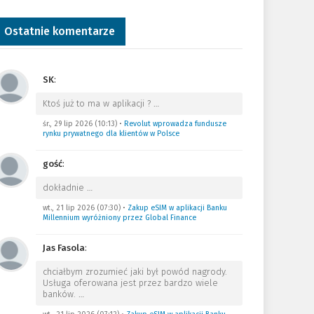
Ostatnie komentarze
SK
:
Ktoś już to ma w aplikacji ?
…
śr., 29 lip 2026 (10:13)
•
Revolut wprowadza fundusze
rynku prywatnego dla klientów w Polsce
gość
:
dokładnie
…
wt., 21 lip 2026 (07:30)
•
Zakup eSIM w aplikacji Banku
Millennium wyróżniony przez Global Finance
Jas Fasola
:
chciałbym zrozumieć jaki był powód nagrody.
Usługa oferowana jest przez bardzo wiele
banków.
…