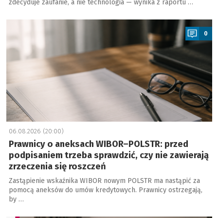
zdecyduje zaufanie, a nie technologia — wynika z raportu …
a
0
06.08.2026 (20:00)
Prawnicy o aneksach WIBOR–POLSTR: przed
podpisaniem trzeba sprawdzić, czy nie zawierają
zrzeczenia się roszczeń
Zastąpienie wskaźnika WIBOR nowym POLSTR ma nastąpić za
pomocą aneksów do umów kredytowych. Prawnicy ostrzegają,
by …
a