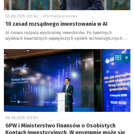
06.08.2026 (20:34) –
informacja prasowa
10 zasad rozsądnego inwestowania w AI
AI znowu rozpala wyobraźnię inwestorów. Po świetnych
wynikach kwartalnych największych spółek technologicznych …
a
0
06.08.2026 (20:16)
GPW i Ministerstwo Finansów o Osobistych
Kontach Inwestycyjnych. W programie może się