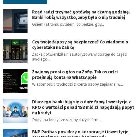
Rząd radzi trzymać gotówkę na czarną godzinę.
Banki robią wszystko, żeby było o nią trudniej
Osiem lat temu pytałem, co będzie, gdy…
Czy twoje żappsy są bezpieczne? Co wiadomo o
cyberataku na Żabkę
Żabka potwierdziła nieautoryzowany dostęp do części
swojego…
Znajomy prosi o głos na Zofię. Tak oszuści
przejmują konta na WhatsAppie
Wiadomość przychodzi z konta osoby zapisanej w…
Dlaczego banki biją się o duże firmy. Inwestycje z
KPO o wartości ponad 158 mld zł napędzają popyt
na kredyt
Popyt na kredyt ze strony dużych firm…
BNP Paribas powalczy o korporacje i inwestycje