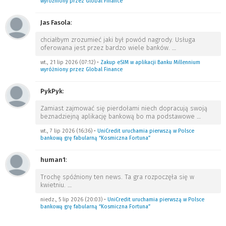
wyróżniony przez Global Finance
Jas Fasola
:
chciałbym zrozumieć jaki był powód nagrody. Usługa
oferowana jest przez bardzo wiele banków.
…
wt., 21 lip 2026 (07:12)
•
Zakup eSIM w aplikacji Banku Millennium
wyróżniony przez Global Finance
PykPyk
:
Zamiast zajmować się pierdołami niech dopracują swoją
beznadziejną aplikację bankową bo ma podstawowe
…
wt., 7 lip 2026 (16:36)
•
UniCredit uruchamia pierwszą w Polsce
bankową grę fabularną “Kosmiczna Fortuna”
human1
:
Trochę spóźniony ten news. Ta gra rozpoczęła się w
kwietniu.
…
niedz., 5 lip 2026 (20:03)
•
UniCredit uruchamia pierwszą w Polsce
bankową grę fabularną “Kosmiczna Fortuna”