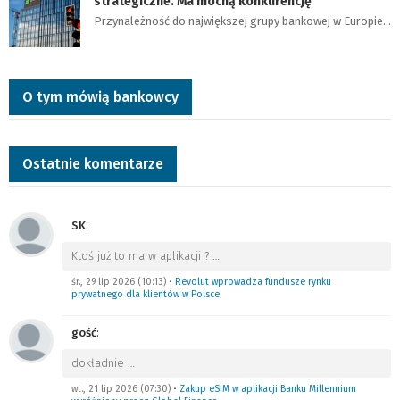
strategiczne. Ma mocną konkurencję
Przynależność do największej grupy bankowej w Europie…
O tym mówią bankowcy
Ostatnie komentarze
SK
:
Ktoś już to ma w aplikacji ?
…
śr., 29 lip 2026 (10:13)
•
Revolut wprowadza fundusze rynku
prywatnego dla klientów w Polsce
gość
:
dokładnie
…
wt., 21 lip 2026 (07:30)
•
Zakup eSIM w aplikacji Banku Millennium