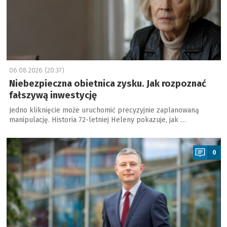
06.08.2026 (20:37)
Niebezpieczna obietnica zysku. Jak rozpoznać
fałszywą inwestycję
Jedno kliknięcie może uruchomić precyzyjnie zaplanowaną
manipulację. Historia 72-letniej Heleny pokazuje, jak …
a
0