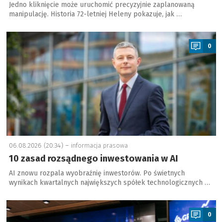
Jedno kliknięcie może uruchomić precyzyjnie zaplanowaną
manipulację. Historia 72-letniej Heleny pokazuje, jak …
a
0
06.08.2026 (20:34) –
informacja prasowa
10 zasad rozsądnego inwestowania w AI
AI znowu rozpala wyobraźnię inwestorów. Po świetnych
wynikach kwartalnych największych spółek technologicznych …
a
0