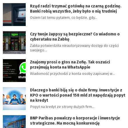
Rząd radzi trzymać gotówkę na czarną godzinę.
Banki robią wszystko, żeby było o nią trudniej
Osiem lat temu pytałem, co będzie, gdy…
Czy twoje żappsy są bezpieczne? Co wiadomo o
cyberataku na Żabkę
Żabka potwierdziła nieautoryzowany dostęp do części
swojego…
Znajomy prosi o głos na Zofię. Tak oszuści
przejmują konta na WhatsAppie
Wiadomość przychodzi z konta osoby zapisanej w…
Dlaczego banki biją się o duże firmy. Inwestycje z
KPO o wartości ponad 158 mld zł napędzają popyt
na kredyt
Popyt na kredyt ze strony dużych firm…
BNP Paribas powalczy o korporacje i inwestycje
strategiczne. Ma mocną konkurencję