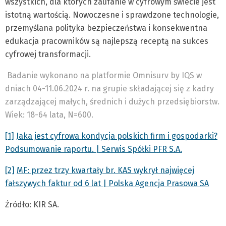
wszystkich, dla których zaufanie w cyfrowym świecie jest
istotną wartością. Nowoczesne i sprawdzone technologie,
przemyślana polityka bezpieczeństwa i konsekwentna
edukacja pracowników są najlepszą receptą na sukces
cyfrowej transformacji.
Badanie wykonano na platformie Omnisurv by IQS w
dniach 04-11.06.2024 r. na grupie składającej się z kadry
zarządzającej małych, średnich i dużych przedsiębiorstw.
Wiek: 18-64 lata, N=600.
[1]
Jaka jest cyfrowa kondycja polskich firm i gospodarki?
Podsumowanie raportu. | Serwis Spółki PFR S.A.
[2]
MF: przez trzy kwartały br. KAS wykrył najwięcej
fałszywych faktur od 6 lat | Polska Agencja Prasowa SA
Źródło: KIR SA.