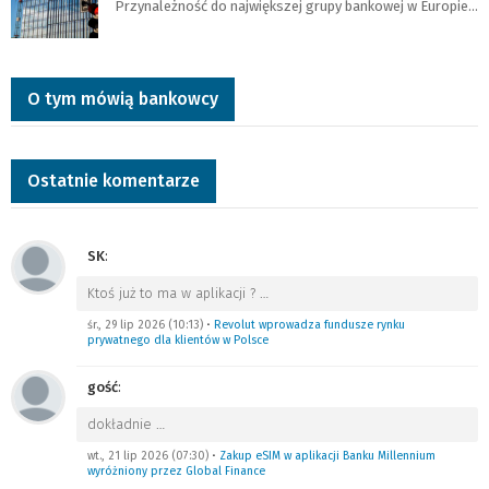
Przynależność do największej grupy bankowej w Europie…
O tym mówią bankowcy
Ostatnie komentarze
SK
:
Ktoś już to ma w aplikacji ?
…
śr., 29 lip 2026 (10:13)
•
Revolut wprowadza fundusze rynku
prywatnego dla klientów w Polsce
gość
:
dokładnie
…
wt., 21 lip 2026 (07:30)
•
Zakup eSIM w aplikacji Banku Millennium
wyróżniony przez Global Finance