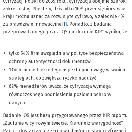
Cyfryzacji Polski do 2035 roku, cyfryzacja obejmie szeroki
zakres usług. Niestety, dziś tylko 16% przedsiębiorstw w
kraju można uznać za rozwinięte cyfrowo, a zaledwie 4%
za prawdziwie innowacyjne
[1]
. Ponadto, z badania
przeprowadzonego przez IQS na zlecenie KIR* wynika, że:
tylko 54% firm uwzględnia w polityce bezpieczeństwa
ochronę autentyczności dokumentów,
13% firm nie bierze tego aspektu pod uwagę w swoich
strategiach, co zwiększa ryzyko nadużyć,
62% menedżerów uważa, że cyfryzacja wymaga
równoczesnego podniesienia poziomu ochrony
danych.
Badanie IQS jest bazą przygotowanego przez KIR raportu
„Zaufanie w cyfrowym świecie. Kierunek: wiarygodność”.
Raport dostarcza przekrojową diagnozę stanu cyfryzacji