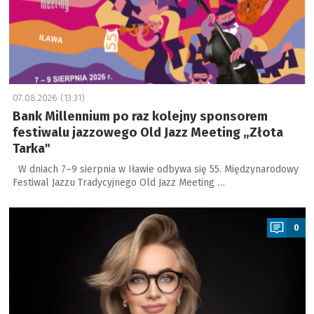
07.08.2026 (13:31)
Bank Millennium po raz kolejny sponsorem
festiwalu jazzowego Old Jazz Meeting „Złota
Tarka"
W dniach 7–9 sierpnia w Iławie odbywa się 55. Międzynarodowy
Festiwal Jazzu Tradycyjnego Old Jazz Meeting …
a
0