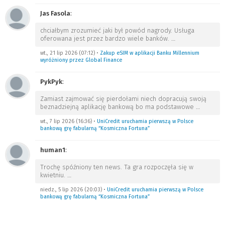
Jas Fasola
:
chciałbym zrozumieć jaki był powód nagrody. Usługa
oferowana jest przez bardzo wiele banków.
…
wt., 21 lip 2026 (07:12)
•
Zakup eSIM w aplikacji Banku Millennium
wyróżniony przez Global Finance
PykPyk
:
Zamiast zajmować się pierdołami niech dopracują swoją
beznadziejną aplikację bankową bo ma podstawowe
…
wt., 7 lip 2026 (16:36)
•
UniCredit uruchamia pierwszą w Polsce
bankową grę fabularną “Kosmiczna Fortuna”
human1
:
Trochę spóźniony ten news. Ta gra rozpoczęła się w
kwietniu.
…
niedz., 5 lip 2026 (20:03)
•
UniCredit uruchamia pierwszą w Polsce
bankową grę fabularną “Kosmiczna Fortuna”