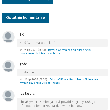
Ostatnie komentarze
SK
:
Ktoś już to ma w aplikacji ?
…
śr., 29 lip 2026 (10:13)
•
Revolut wprowadza fundusze rynku
prywatnego dla klientów w Polsce
gość
:
dokładnie
…
wt., 21 lip 2026 (07:30)
•
Zakup eSIM w aplikacji Banku Millennium
wyróżniony przez Global Finance
Jas Fasola
:
chciałbym zrozumieć jaki był powód nagrody. Usługa
oferowana jest przez bardzo wiele banków.
…