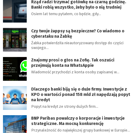
Rząd radzi trzymać gotówkę na czarną godzinę.
Banki robią wszystko, żeby było o nią trudniej
Osiem lat temu pytałem, co będzie, gdy…
Czy twoje żappsy są bezpieczne? Co wiadomo o
cyberataku na Żabkę
Żabka potwierdziła nieautoryzowany dostęp do części
swojego…
Znajomy prosi o głos na Zofię. Tak oszuści
przejmują konta na WhatsAppie
Wiadomość przychodzi z konta osoby zapisanej w…
Dlaczego banki biją się o duże firmy. Inwestycje z
KPO o wartości ponad 158 mld zł napędzają popyt
na kredyt
Popyt na kredyt ze strony dużych firm…
BNP Paribas powalczy o korporacje i inwestycje
strategiczne. Ma mocną konkurencję
Przynależność do największej grupy bankowej w Europie…