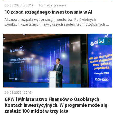
06.08.2026 (20:34) –
informacja prasowa
10 zasad rozsądnego inwestowania w AI
AI znowu rozpala wyobraźnię inwestorów. Po świetnych
wynikach kwartalnych największych spółek technologicznych …
a
0
06.08.2026 (20:16)
GPW i Ministerstwo Finansów o Osobistych
Kontach Inwestycyjnych. W programie może się
znaleźć 100 mld zł w trzy lata