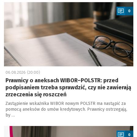
a
0
06.08.2026 (20:00)
Prawnicy o aneksach WIBOR–POLSTR: przed
podpisaniem trzeba sprawdzić, czy nie zawierają
zrzeczenia się roszczeń
Zastąpienie wskaźnika WIBOR nowym POLSTR ma nastąpić za
pomocą aneksów do umów kredytowych. Prawnicy ostrzegają,
by …
a
0