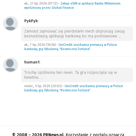
wt., 21 lip 2026 (07:12)
•
Zakup eSIM w aplikacji Banku Millennium
wyróżniony przez Global Finance
PykPyk
:
Zamiast zajmować się pierdołami niech dopracują swoją
beznadziejną aplikację bankową bo ma podstawowe
…
wt., 7 lip 2026 (16:36)
•
UniCredit uruchamia pierwszą w Polsce
bankową grę fabularną “Kosmiczna Fortuna”
human1
:
Trochę spóźniony ten news. Ta gra rozpoczęła się w
kwietniu.
…
niedz., 5 lip 2026 (20:03)
•
UniCredit uruchamia pierwszą w Polsce
bankową grę fabularną “Kosmiczna Fortuna”
© 2008 − 2026 PRNews.pl.
Korzystanie z portalu oznacza