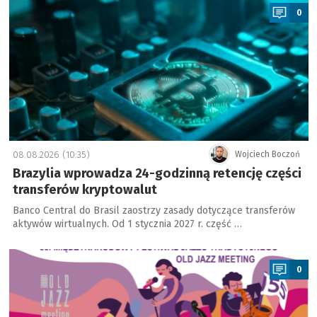
0
08.08.2026 (10:35)
Wojciech Boczoń
Brazylia wprowadza 24-godzinną retencję części
transferów kryptowalut
Banco Central do Brasil zaostrzy zasady dotyczące transferów
aktywów wirtualnych. Od 1 stycznia 2027 r. część …
a
0