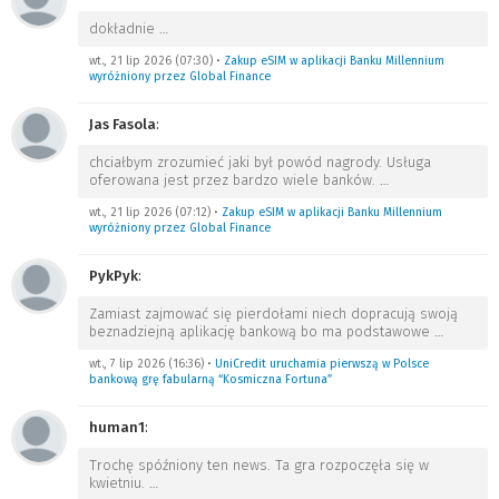
dokładnie
…
wt., 21 lip 2026 (07:30)
•
Zakup eSIM w aplikacji Banku Millennium
wyróżniony przez Global Finance
Jas Fasola
:
chciałbym zrozumieć jaki był powód nagrody. Usługa
oferowana jest przez bardzo wiele banków.
…
wt., 21 lip 2026 (07:12)
•
Zakup eSIM w aplikacji Banku Millennium
wyróżniony przez Global Finance
PykPyk
:
Zamiast zajmować się pierdołami niech dopracują swoją
beznadziejną aplikację bankową bo ma podstawowe
…
wt., 7 lip 2026 (16:36)
•
UniCredit uruchamia pierwszą w Polsce
bankową grę fabularną “Kosmiczna Fortuna”
human1
:
Trochę spóźniony ten news. Ta gra rozpoczęła się w
kwietniu.
…