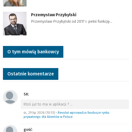
Przemysław Przybylski
Przemysław Przybylski od 2017 r. pełni funkcję…
O tym mówią bankowcy
Ostatnie komentarze
SK
:
Ktoś już to ma w aplikacji ?
…
śr., 29 lip 2026 (10:13)
•
Revolut wprowadza fundusze rynku
prywatnego dla klientów w Polsce
gość
: