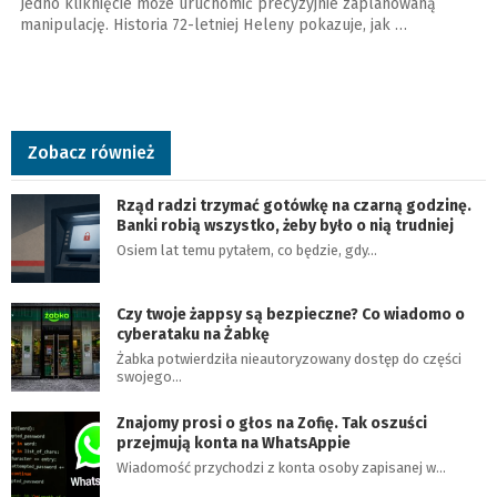
Jedno kliknięcie może uruchomić precyzyjnie zaplanowaną
manipulację. Historia 72-letniej Heleny pokazuje, jak …
Zobacz również
Rząd radzi trzymać gotówkę na czarną godzinę.
Banki robią wszystko, żeby było o nią trudniej
Osiem lat temu pytałem, co będzie, gdy…
Czy twoje żappsy są bezpieczne? Co wiadomo o
cyberataku na Żabkę
Żabka potwierdziła nieautoryzowany dostęp do części
swojego…
Znajomy prosi o głos na Zofię. Tak oszuści
przejmują konta na WhatsAppie
Wiadomość przychodzi z konta osoby zapisanej w…