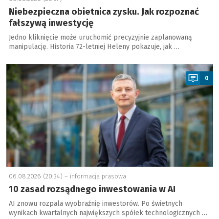
Niebezpieczna obietnica zysku. Jak rozpoznać
fałszywą inwestycję
Jedno kliknięcie może uruchomić precyzyjnie zaplanowaną
manipulację. Historia 72-letniej Heleny pokazuje, jak …
a
0
06.08.2026 (20:34) –
informacja prasowa
10 zasad rozsądnego inwestowania w AI
AI znowu rozpala wyobraźnię inwestorów. Po świetnych
wynikach kwartalnych największych spółek technologicznych …