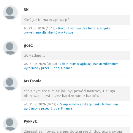
SK
:
Ktoś już to ma w aplikacji ?
…
śr., 29 lip 2026 (10:13)
•
Revolut wprowadza fundusze rynku
prywatnego dla klientów w Polsce
gość
:
dokładnie
…
wt., 21 lip 2026 (07:30)
•
Zakup eSIM w aplikacji Banku Millennium
wyróżniony przez Global Finance
Jas Fasola
:
chciałbym zrozumieć jaki był powód nagrody. Usługa
oferowana jest przez bardzo wiele banków.
…
wt., 21 lip 2026 (07:12)
•
Zakup eSIM w aplikacji Banku Millennium
wyróżniony przez Global Finance
PykPyk
:
Zamiast zajmować się pierdołami niech dopracują swoją