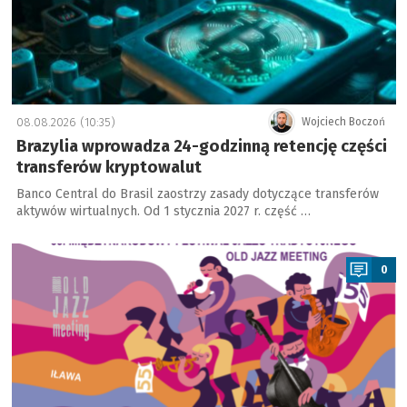
08.08.2026 (10:35)
Wojciech Boczoń
Brazylia wprowadza 24-godzinną retencję części
transferów kryptowalut
Banco Central do Brasil zaostrzy zasady dotyczące transferów
aktywów wirtualnych. Od 1 stycznia 2027 r. część …
a
0