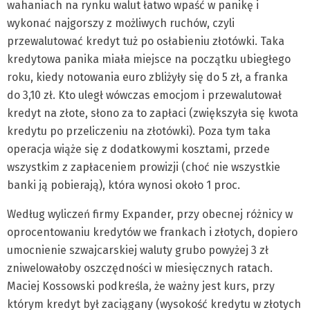
wahaniach na rynku walut łatwo wpaść w panikę i
wykonać najgorszy z możliwych ruchów, czyli
przewalutować kredyt tuż po osłabieniu złotówki. Taka
kredytowa panika miała miejsce na początku ubiegłego
roku, kiedy notowania euro zbliżyły się do 5 zł, a franka
do 3,10 zł. Kto uległ wówczas emocjom i przewalutował
kredyt na złote, słono za to zapłaci (zwiększyła się kwota
kredytu po przeliczeniu na złotówki). Poza tym taka
operacja wiąże się z dodatkowymi kosztami, przede
wszystkim z zapłaceniem prowizji (choć nie wszystkie
banki ją pobierają), która wynosi około 1 proc.
Według wyliczeń firmy Expander, przy obecnej różnicy w
oprocentowaniu kredytów we frankach i złotych, dopiero
umocnienie szwajcarskiej waluty grubo powyżej 3 zł
zniwelowałoby oszczędności w miesięcznych ratach.
Maciej Kossowski podkreśla, że ważny jest kurs, przy
którym kredyt był zaciągany (wysokość kredytu w złotych