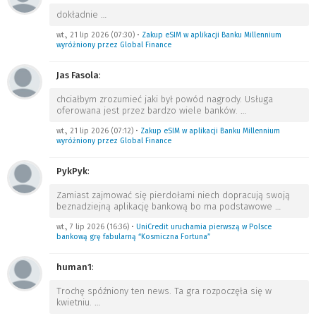
dokładnie
…
wt., 21 lip 2026 (07:30)
•
Zakup eSIM w aplikacji Banku Millennium
wyróżniony przez Global Finance
Jas Fasola
:
chciałbym zrozumieć jaki był powód nagrody. Usługa
oferowana jest przez bardzo wiele banków.
…
wt., 21 lip 2026 (07:12)
•
Zakup eSIM w aplikacji Banku Millennium
wyróżniony przez Global Finance
PykPyk
:
Zamiast zajmować się pierdołami niech dopracują swoją
beznadziejną aplikację bankową bo ma podstawowe
…
wt., 7 lip 2026 (16:36)
•
UniCredit uruchamia pierwszą w Polsce
bankową grę fabularną “Kosmiczna Fortuna”
human1
:
Trochę spóźniony ten news. Ta gra rozpoczęła się w
kwietniu.
…