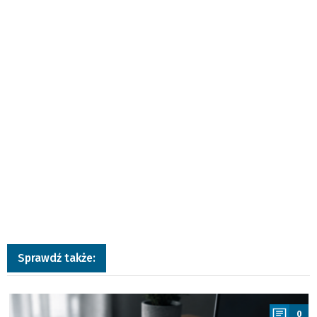
Sprawdź także:
a
0