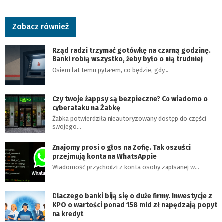
Zobacz również
Rząd radzi trzymać gotówkę na czarną godzinę.
Banki robią wszystko, żeby było o nią trudniej
Osiem lat temu pytałem, co będzie, gdy…
Czy twoje żappsy są bezpieczne? Co wiadomo o
cyberataku na Żabkę
Żabka potwierdziła nieautoryzowany dostęp do części
swojego…
Znajomy prosi o głos na Zofię. Tak oszuści
przejmują konta na WhatsAppie
Wiadomość przychodzi z konta osoby zapisanej w…
Dlaczego banki biją się o duże firmy. Inwestycje z
KPO o wartości ponad 158 mld zł napędzają popyt
na kredyt