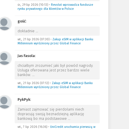
śr., 29 lip 2026 (10:13)
•
Revolut wprowadza fundusze
rynku prywatnego dla klientów w Polsce
gość
:
dokładnie
…
wt., 21 lip 2026 (07:30)
•
Zakup eSIM w aplikacji Banku
Millennium wyróżniony przez Global Finance
Jas Fasola
:
chciałbym zrozumieć jaki był powód nagrody.
Usługa oferowana jest przez bardzo wiele
banków.
…
wt., 21 lip 2026 (07:12)
•
Zakup eSIM w aplikacji Banku
Millennium wyróżniony przez Global Finance
PykPyk
:
Zamiast zajmować się pierdołami niech
dopracują swoją beznadziejną aplikację
bankową bo ma podstawowe
…
wt., 7 lip 2026 (16:36)
•
UniCredit uruchamia pierwszą w