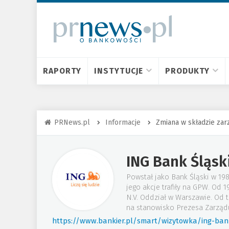
RAPORTY
INSTYTUCJE
PRODUKTY
PRNews.pl
Informacje
Zmiana w składzie za
ING Bank Śląsk
Powstał jako Bank Śląski w 19
jego akcje trafiły na GPW. Od
N.V. Oddział w Warszawie. Od 
na stanowisko Prezesa Zarząd
https://www.bankier.pl/smart/wizytowka/ing-bank