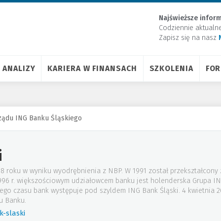
Najświeższe inform
Codziennie aktualn
Zapisz się na nasz
ANALIZY
KARIERA W FINANSACH
SZKOLENIA
FO
rządu ING Banku Śląskiego
i
88 roku w wyniku wyodrębnienia z NBP. W 1991 został przekształcony
 1996 r. większościowym udziałowcem banku jest holenderska Grupa I
tego czasu bank występuje pod szyldem ING Bank Śląski. 4 kwietnia
u Banku.
-slaski