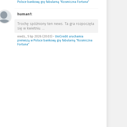
Polsce bankową grę fabularną “Kosmiczna Fortuna”
human1
:
Trochę spóźniony ten news. Ta gra rozpoczęła
się w kwietniu.
…
niedz., 5 lip 2026 (20:03)
•
UniCredit uruchamia
pierwszą w Polsce bankową grę fabularną “Kosmiczna
Fortuna”