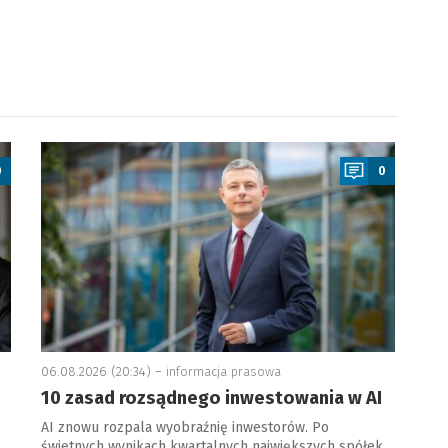
a
0
0
06.08.2026 (20:34) –
informacja prasowa
10 zasad rozsądnego inwestowania w AI
AI znowu rozpala wyobraźnię inwestorów. Po
świetnych wynikach kwartalnych największych spółek