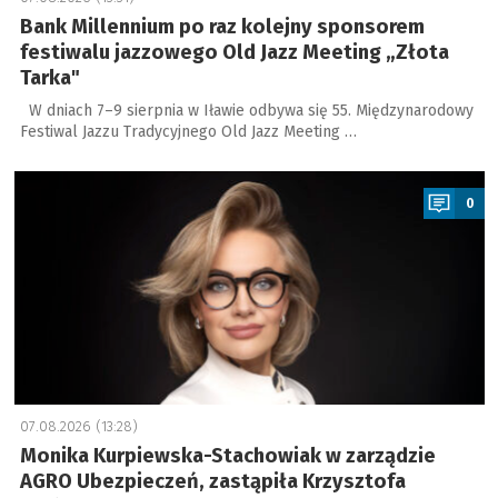
Bank Millennium po raz kolejny sponsorem
festiwalu jazzowego Old Jazz Meeting „Złota
Tarka"
W dniach 7–9 sierpnia w Iławie odbywa się 55. Międzynarodowy
Festiwal Jazzu Tradycyjnego Old Jazz Meeting …
a
0
07.08.2026 (13:28)
Monika Kurpiewska-Stachowiak w zarządzie
AGRO Ubezpieczeń, zastąpiła Krzysztofa