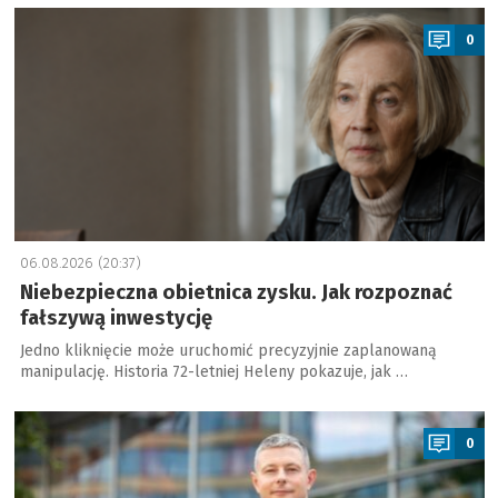
a
0
06.08.2026 (20:37)
Niebezpieczna obietnica zysku. Jak rozpoznać
fałszywą inwestycję
Jedno kliknięcie może uruchomić precyzyjnie zaplanowaną
manipulację. Historia 72-letniej Heleny pokazuje, jak …
a
0