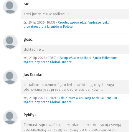
SK
:
Ktoś już to ma w aplikacji ?
…
śr., 29 lip 2026 (10:13)
•
Revolut wprowadza fundusze rynku
prywatnego dla klientów w Polsce
gość
:
dokładnie
…
wt., 21 lip 2026 (07:30)
•
Zakup eSIM w aplikacji Banku Millennium
wyróżniony przez Global Finance
Jas Fasola
:
chciałbym zrozumieć jaki był powód nagrody. Usługa
oferowana jest przez bardzo wiele banków.
…
wt., 21 lip 2026 (07:12)
•
Zakup eSIM w aplikacji Banku Millennium
wyróżniony przez Global Finance
PykPyk
:
Zamiast zajmować się pierdołami niech dopracują swoją
beznadziejną aplikację bankową bo ma podstawowe
…