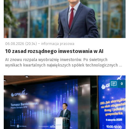
06.08.2026 (20:34) –
informacja prasowa
10 zasad rozsądnego inwestowania w AI
AI znowu rozpala wyobraźnię inwestorów. Po świetnych
wynikach kwartalnych największych spółek technologicznych …
a
0