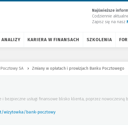
Najświeższe inform
Codziennie aktualn
Zapisz się na nasz
ANALIZY
KARIERA W FINANSACH
SZKOLENIA
FO
 Pocztowy SA
Zmiany w opłatach i prowizjach Banku Pocztowego
 i bezpieczne usługi finansowe blisko klienta, poprzez nowoczesną ba
rt/wizytowka/bank-pocztowy