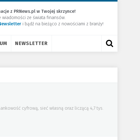
acje z PRNews.pl w Twojej skrzynce!
e wiadomości ze świata finansów.
Newsletter
​i bądź na bieżąco z nowościami z branży!
RUM
NEWSLETTER
nkowość cyfrową, sieć własną oraz liczącą 4,7 tys.