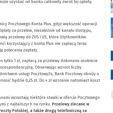
oże uzyskać od banku całkowity zwrot tej opłaty.
wnicy Pocztowego Konta Plus, gdyż większość operacji
łaty za przelew, niezależnie od kanału dostępu,
nowią przelewy do ZUS i US, które Użytkowników
ci korzystający z konta Plus nie zapłacą teraz
ję polecenia zapłaty.
 tylko 1 zł, zapłacą za przelewy dokonane osobiście
korespondencyjną. Obserwując wzrost liczby
dnictwem usługi Pocztowy24, Bank Pocztowy obniży o
nosić będzie 0,25 zł. Do 4 zł wzrośnie natomiast koszt
nami wzrastają niektóre stawki w ofercie Pocztowego
ymi z najtańszych na rynku.
Przelewy zlecane w
czty Polskiej, a także drogą telefoniczną za