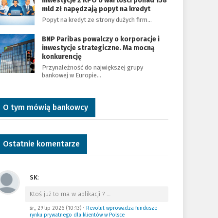
Inwestycje z KPO o wartości ponad 158
mld zł napędzają popyt na kredyt
Popyt na kredyt ze strony dużych firm…
BNP Paribas powalczy o korporacje i
inwestycje strategiczne. Ma mocną
konkurencję
Przynależność do największej grupy
bankowej w Europie…
O tym mówią bankowcy
Ostatnie komentarze
SK
:
Ktoś już to ma w aplikacji ?
…
śr., 29 lip 2026 (10:13)
•
Revolut wprowadza fundusze
rynku prywatnego dla klientów w Polsce