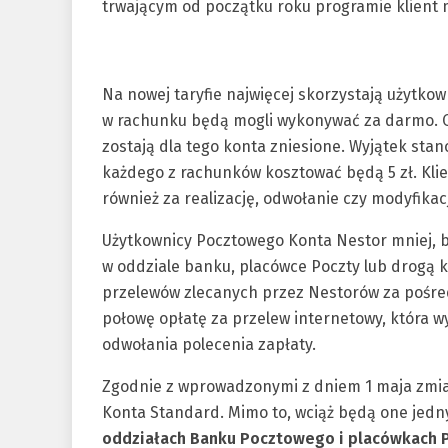
trwającym od początku roku programie klient m
Na nowej taryfie najwięcej skorzystają użytko
w rachunku będą mogli wykonywać za darmo. Op
zostają dla tego konta zniesione. Wyjątek sta
każdego z rachunków kosztować będą 5 zł. Klien
również za realizację, odwołanie czy modyfikac
Użytkownicy Pocztowego Konta Nestor mniej, bo
w oddziale banku, placówce Poczty lub drogą 
przelewów zlecanych przez Nestorów za pośre
połowę opłatę za przelew internetowy, która wy
odwołania polecenia zapłaty.
Zgodnie z wprowadzonymi z dniem 1 maja zmia
Konta Standard. Mimo to, wciąż będą one jedn
oddziałach Banku Pocztowego i placówkach Po