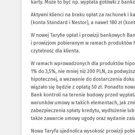
karty. Może to być np. wypłata gotówki z ban
Aktywni klienci na braku opłat za rachunek i k
(konta Standard i Nestor), a nawet 180 zł (kont
W nowej Taryfie opłat i prowizji bankowych B
i prowizjom pobieranym w ramach produktów hi
czytelność dla klienta.
W ramach wprowadzonych dla produktów hipot
1% do 3,5%, nie mniej niż 200 PLN, za podwyżs
hipotecznej, a wezwanie do dostarczenia doku
wiązało się będzie z opłatą 50 zł. Ponadto n
Bank kontroli na terenie budowy przed wypłatą
warunków umowy w takich elementach, jak zmi
zabezpieczenia spłaty kredytu, wydłużenie lu
także zawarcie umowy ugody oraz wydanie zaśw
Nowa Taryfa ujednolica wysokość prowizji pobie