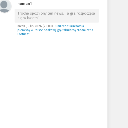
human1
:
Trochę spóźniony ten news. Ta gra rozpoczęła
się w kwietniu.
…
niedz., 5 lip 2026 (20:03)
•
UniCredit uruchamia
pierwszą w Polsce bankową grę fabularną “Kosmiczna
Fortuna”