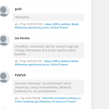
gość
:
dokładnie
…
wt., 21 lip 2026 (07:30)
•
Zakup eSIM w aplikacji Banku
Millennium wyróżniony przez Global Finance
Jas Fasola
:
chciałbym zrozumieć jaki był powód nagrody.
Usługa oferowana jest przez bardzo wiele
banków.
…
wt., 21 lip 2026 (07:12)
•
Zakup eSIM w aplikacji Banku
Millennium wyróżniony przez Global Finance
PykPyk
:
Zamiast zajmować się pierdołami niech
dopracują swoją beznadziejną aplikację
bankową bo ma podstawowe
…
wt., 7 lip 2026 (16:36)
•
UniCredit uruchamia pierwszą w
Polsce bankową grę fabularną “Kosmiczna Fortuna”