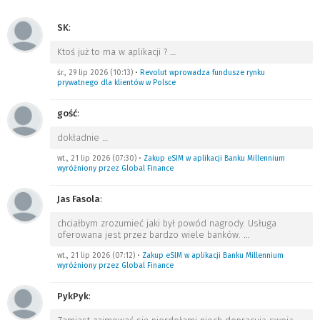
SK
:
Ktoś już to ma w aplikacji ?
…
śr., 29 lip 2026 (10:13)
•
Revolut wprowadza fundusze rynku
prywatnego dla klientów w Polsce
gość
:
dokładnie
…
wt., 21 lip 2026 (07:30)
•
Zakup eSIM w aplikacji Banku Millennium
wyróżniony przez Global Finance
Jas Fasola
:
chciałbym zrozumieć jaki był powód nagrody. Usługa
oferowana jest przez bardzo wiele banków.
…
wt., 21 lip 2026 (07:12)
•
Zakup eSIM w aplikacji Banku Millennium
wyróżniony przez Global Finance
PykPyk
: