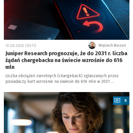
10.08.2026 (09:11)
Wojciech Boczoń
Juniper Research prognozuje, że do 2031 r. liczba
żądań chargebacku na świecie wzrośnie do 616
mln
Liczba obciążeń zwrotnych (chargeback) zgłaszanych przez
posiadaczy kart wzrośnie na świecie do 616 mln w 2031 …
a
0