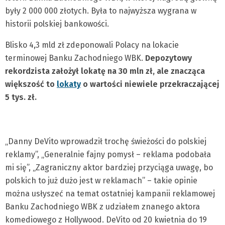
były 2 000 000 złotych. Była to najwyższa wygrana w
historii polskiej bankowości.
Blisko 4,3 mld zł zdeponowali Polacy na lokacie
terminowej Banku Zachodniego WBK.
Depozytowy
rekordzista założył lokatę na 30 mln zł, ale znacząca
większość to
lokaty
o wartości niewiele przekraczającej
5 tys. zł.
„Danny DeVito wprowadził trochę świeżości do polskiej
reklamy”, „Generalnie fajny pomysł – reklama podobała
mi się”, „Zagraniczny aktor bardziej przyciąga uwagę, bo
polskich to już dużo jest w reklamach” – takie opinie
można usłyszeć na temat ostatniej kampanii reklamowej
Banku Zachodniego WBK z udziałem znanego aktora
komediowego z Hollywood. DeVito od 20 kwietnia do 19