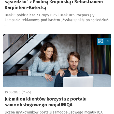
sąsiedzku" z Pauliną Krupińską i Sebastianem
Karpielem-Bułecką
Banki Spółdzielcze z Grupy BPS i Bank BPS rozpoczęły
kampanię reklamową pod hasłem „Zyskaj spokój po sąsiedzku".
…
a
0
10.08.2026 (11:45)
Już milion klientów korzysta z portalu
samoobsługowego mojaUNIQA
Liczba użytkowników portalu samoobsługowego mojaUNIQA