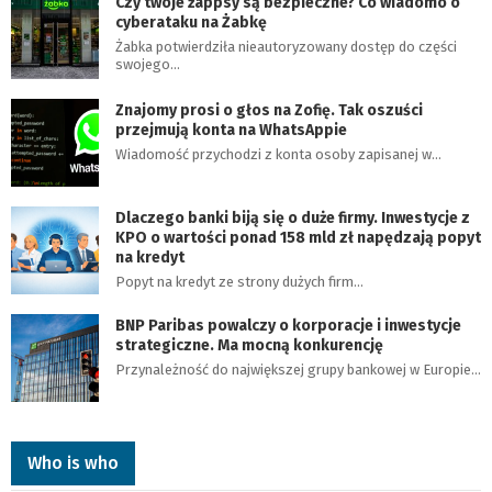
Czy twoje żappsy są bezpieczne? Co wiadomo o
cyberataku na Żabkę
Żabka potwierdziła nieautoryzowany dostęp do części
swojego…
Znajomy prosi o głos na Zofię. Tak oszuści
przejmują konta na WhatsAppie
Wiadomość przychodzi z konta osoby zapisanej w…
Dlaczego banki biją się o duże firmy. Inwestycje z
KPO o wartości ponad 158 mld zł napędzają popyt
na kredyt
Popyt na kredyt ze strony dużych firm…
BNP Paribas powalczy o korporacje i inwestycje
strategiczne. Ma mocną konkurencję
Przynależność do największej grupy bankowej w Europie…
Who is who