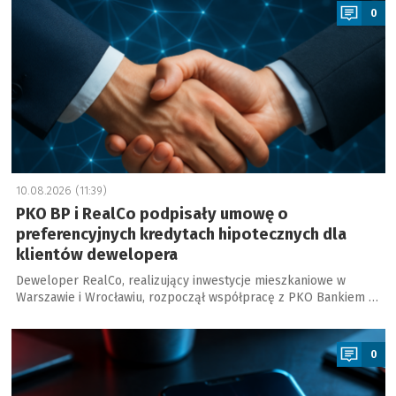
0
10.08.2026 (11:39)
PKO BP i RealCo podpisały umowę o
preferencyjnych kredytach hipotecznych dla
klientów dewelopera
Deweloper RealCo, realizujący inwestycje mieszkaniowe w
Warszawie i Wrocławiu, rozpoczął współpracę z PKO Bankiem …
a
0