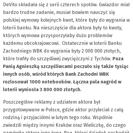
DeVito składała się z serii czterech spotów. Gwiazdor miał
bardzo trudne zadanie, musiał bowiem nauczyć się
polskiej wymowy kolejnych kwot, które były do wygrania w
loterii banku. Na nieszczęście dla aktora były to kwoty,
których wymowa przysporzyłaby dużo problemów
każdemu obcokrajowcowi. Ostatecznie w loterii Banku
Zachodniego WBK do wygrania były 2 000 000 złotych,
które trafiły do szczęśliwej zwyciężczyni z Tychów.
Poza
Panią Agnieszką szczęśliwcami poczuło się także tysiąc
innych osób, wśród których Bank Zachodni WBK
rozlosował 1000 notebooków. Łączna pula nagród w
loterii wyniosła 3 800 000 złotych.
Poszczególne reklamy z udziałem aktora był
przygotowywane w Polsce, gdzie aktor przyleciał z całą
rodziną i przyjaciółmi w lutym tego roku. Wspólnie
zwiedzili między innymi Kraków oraz Wieliczkę, do czego
namówiła aktora jego żona, Rea, której dziadek pochodził