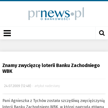
Znamy zwycięzcę loterii Banku Zachodniego
WBK
24.07.2009 (12:48)
artykuł nadesłany
Pani Agnieszka z Tychów została szczęśliwą zwyciężczynią
loterii Banku Zachodniego WBK, w której nagrodą główną