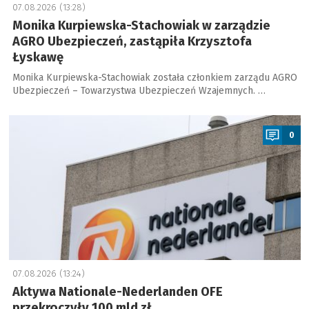
07.08.2026 (13:28)
Monika Kurpiewska-Stachowiak w zarządzie
AGRO Ubezpieczeń, zastąpiła Krzysztofa
Łyskawę
Monika Kurpiewska-Stachowiak została członkiem zarządu AGRO
Ubezpieczeń – Towarzystwa Ubezpieczeń Wzajemnych. …
a
0
07.08.2026 (13:24)
Aktywa Nationale-Nederlanden OFE
przekroczyły 100 mld zł