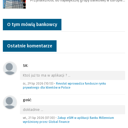
Przynależność do największej grupy bankowej w Europie…
O tym mówią bankowcy
Ostatnie komentarze
SK
:
Ktoś już to ma w aplikacji ?
…
śr., 29 lip 2026 (10:13)
•
Revolut wprowadza fundusze rynku
prywatnego dla klientów w Polsce
gość
:
dokładnie
…
wt., 21 lip 2026 (07:30)
•
Zakup eSIM w aplikacji Banku Millennium
wyróżniony przez Global Finance