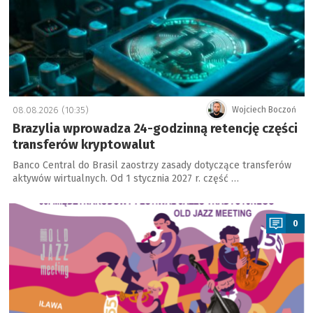
08.08.2026 (10:35)
Wojciech Boczoń
Brazylia wprowadza 24-godzinną retencję części
transferów kryptowalut
Banco Central do Brasil zaostrzy zasady dotyczące transferów
aktywów wirtualnych. Od 1 stycznia 2027 r. część …
a
0