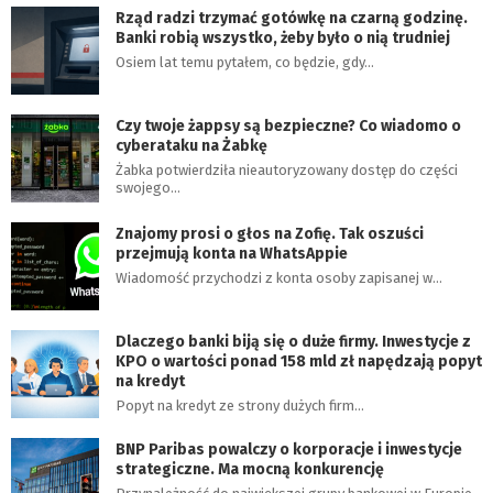
Rząd radzi trzymać gotówkę na czarną godzinę.
Banki robią wszystko, żeby było o nią trudniej
Osiem lat temu pytałem, co będzie, gdy…
Czy twoje żappsy są bezpieczne? Co wiadomo o
cyberataku na Żabkę
Żabka potwierdziła nieautoryzowany dostęp do części
swojego…
Znajomy prosi o głos na Zofię. Tak oszuści
przejmują konta na WhatsAppie
Wiadomość przychodzi z konta osoby zapisanej w…
Dlaczego banki biją się o duże firmy. Inwestycje z
KPO o wartości ponad 158 mld zł napędzają popyt
na kredyt
Popyt na kredyt ze strony dużych firm…
BNP Paribas powalczy o korporacje i inwestycje
strategiczne. Ma mocną konkurencję