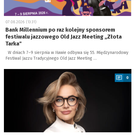
07.08.2026 (13:31)
Bank Millennium po raz kolejny sponsorem
festiwalu jazzowego Old Jazz Meeting „Złota
Tarka"
W dniach 7–9 sierpnia w Iławie odbywa się 55. Międzynarodowy
Festiwal Jazzu Tradycyjnego Old Jazz Meeting …
a
0