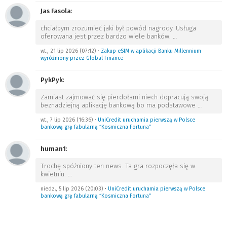
Jas Fasola
:
chciałbym zrozumieć jaki był powód nagrody. Usługa
oferowana jest przez bardzo wiele banków.
…
wt., 21 lip 2026 (07:12)
•
Zakup eSIM w aplikacji Banku Millennium
wyróżniony przez Global Finance
PykPyk
:
Zamiast zajmować się pierdołami niech dopracują swoją
beznadziejną aplikację bankową bo ma podstawowe
…
wt., 7 lip 2026 (16:36)
•
UniCredit uruchamia pierwszą w Polsce
bankową grę fabularną “Kosmiczna Fortuna”
human1
:
Trochę spóźniony ten news. Ta gra rozpoczęła się w
kwietniu.
…
niedz., 5 lip 2026 (20:03)
•
UniCredit uruchamia pierwszą w Polsce
bankową grę fabularną “Kosmiczna Fortuna”