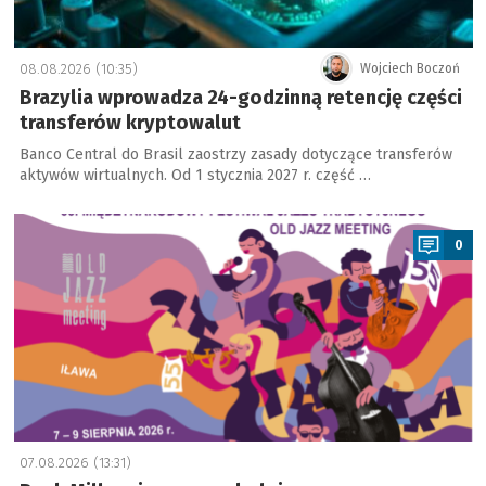
08.08.2026 (10:35)
Wojciech Boczoń
Brazylia wprowadza 24-godzinną retencję części
transferów kryptowalut
Banco Central do Brasil zaostrzy zasady dotyczące transferów
aktywów wirtualnych. Od 1 stycznia 2027 r. część …
a
0
07.08.2026 (13:31)