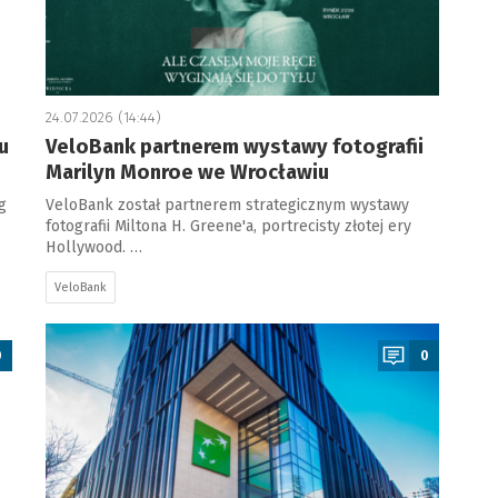
24.07.2026 (14:44)
u
VeloBank partnerem wystawy fotografii
Marilyn Monroe we Wrocławiu
g
VeloBank został partnerem strategicznym wystawy
fotografii Miltona H. Greene'a, portrecisty złotej ery
Hollywood. …
VeloBank
a
0
0