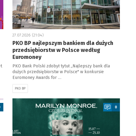
27.07.2026 (21:04)
PKO BP najlepszym bankiem dla dużych
przedsiębiorstw w Polsce według
Euromoney
t
PKO Bank Polski zdobył tytuł „Najlepszy bank dla
dużych przedsiębiorstw w Polsce" w konkursie
Euromoney Awards for …
PKO BP
a
0
0