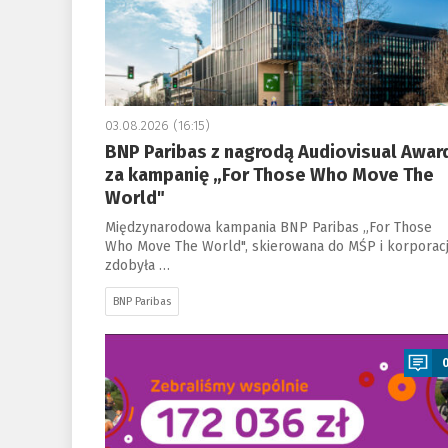
03.08.2026 (16:15)
BNP Paribas z nagrodą Audiovisual Awar
za kampanię „For Those Who Move The
World"
Międzynarodowa kampania BNP Paribas „For Those
Who Move The World", skierowana do MŚP i korporacji
zdobyła …
BNP Paribas
a