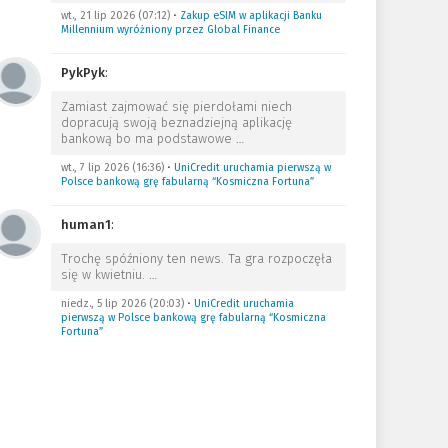
wt., 21 lip 2026 (07:12)
•
Zakup eSIM w aplikacji Banku
Millennium wyróżniony przez Global Finance
PykPyk
:
Zamiast zajmować się pierdołami niech
dopracują swoją beznadziejną aplikację
bankową bo ma podstawowe
…
wt., 7 lip 2026 (16:36)
•
UniCredit uruchamia pierwszą w
Polsce bankową grę fabularną “Kosmiczna Fortuna”
human1
:
Trochę spóźniony ten news. Ta gra rozpoczęła
się w kwietniu.
…
niedz., 5 lip 2026 (20:03)
•
UniCredit uruchamia
pierwszą w Polsce bankową grę fabularną “Kosmiczna
Fortuna”