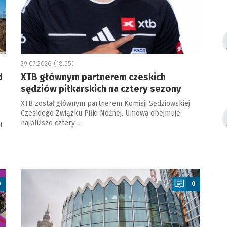
29.07.2026 (18:55)
d
XTB głównym partnerem czeskich
sędziów piłkarskich na cztery sezony
XTB został głównym partnerem Komisji Sędziowskiej
Czeskiego Związku Piłki Nożnej. Umowa obejmuje
najbliższe cztery …
,
a
0
0