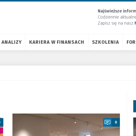
Najświeższe inform
Codziennie aktualn
Zapisz się na nasz
ANALIZY
KARIERA W FINANSACH
SZKOLENIA
FO
a
0
0