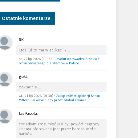
Ostatnie komentarze
SK
:
Ktoś już to ma w aplikacji ?
…
śr., 29 lip 2026 (10:13)
•
Revolut wprowadza fundusze
rynku prywatnego dla klientów w Polsce
gość
:
dokładnie
…
wt., 21 lip 2026 (07:30)
•
Zakup eSIM w aplikacji Banku
Millennium wyróżniony przez Global Finance
Jas Fasola
:
chciałbym zrozumieć jaki był powód nagrody.
Usługa oferowana jest przez bardzo wiele
banków.
…