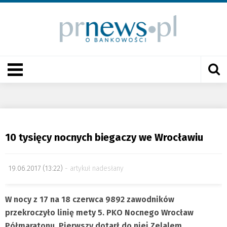
10 tysięcy nocnych biegaczy we Wrocławiu
19.06.2017 (13:22)
artykuł nadesłany
W nocy z 17 na 18 czerwca 9892 zawodników
przekroczyło linię mety 5. PKO Nocnego Wrocław
Półmaratonu. Pierwszy dotarł do niej Zelalem