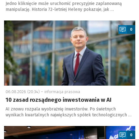
Jedno kliknięcie może uruchomić precyzyjnie zaplanowaną
manipulację. Historia 72-letniej Heleny pokazuje, jak …
a
0
06.08.2026 (20:34) –
informacja prasowa
10 zasad rozsądnego inwestowania w AI
AI znowu rozpala wyobraźnię inwestorów. Po świetnych
wynikach kwartalnych największych spółek technologicznych …
a
0