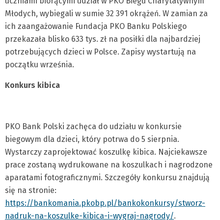
uczniami biorącymi udział w PKO Biegu Charytatywnym
Młodych, wybiegali w sumie 32 391 okrążeń. W zamian za
ich zaangażowanie Fundacja PKO Banku Polskiego
przekazała blisko 633 tys. zł na posiłki dla najbardziej
potrzebujących dzieci w Polsce. Zapisy wystartują na
początku września.
Konkurs kibica
PKO Bank Polski zachęca do udziału w konkursie
biegowym dla dzieci, który potrwa do 5 sierpnia.
Wystarczy zaprojektować koszulkę kibica. Najciekawsze
prace zostaną wydrukowane na koszulkach i nagrodzone
aparatami fotograficznymi. Szczegóły konkursu znajdują
się na stronie:
https://bankomania.pkobp.pl/bankokonkursy/stworz-
nadruk-na-koszulke-kibica-i-wygraj-nagrody/
.