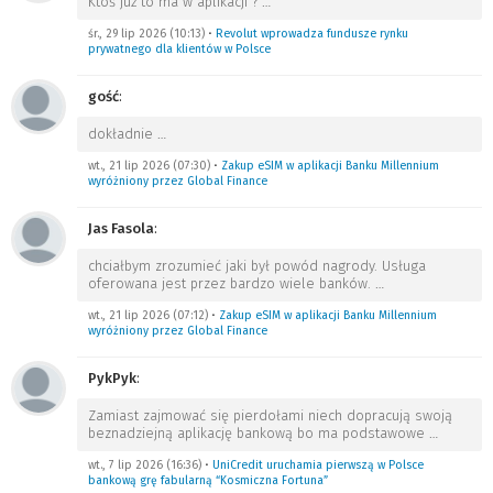
Ktoś już to ma w aplikacji ?
…
śr., 29 lip 2026 (10:13)
•
Revolut wprowadza fundusze rynku
prywatnego dla klientów w Polsce
gość
:
dokładnie
…
wt., 21 lip 2026 (07:30)
•
Zakup eSIM w aplikacji Banku Millennium
wyróżniony przez Global Finance
Jas Fasola
:
chciałbym zrozumieć jaki był powód nagrody. Usługa
oferowana jest przez bardzo wiele banków.
…
wt., 21 lip 2026 (07:12)
•
Zakup eSIM w aplikacji Banku Millennium
wyróżniony przez Global Finance
PykPyk
:
Zamiast zajmować się pierdołami niech dopracują swoją
beznadziejną aplikację bankową bo ma podstawowe
…
wt., 7 lip 2026 (16:36)
•
UniCredit uruchamia pierwszą w Polsce
bankową grę fabularną “Kosmiczna Fortuna”