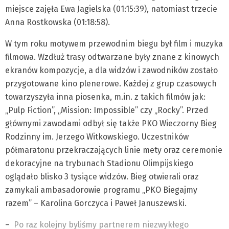
miejsce zajęła Ewa Jagielska (01:15:39), natomiast trzecie
Anna Rostkowska (01:18:58).
W tym roku motywem przewodnim biegu był film i muzyka
filmowa. Wzdłuż trasy odtwarzane były znane z kinowych
ekranów kompozycje, a dla widzów i zawodników zostało
przygotowane kino plenerowe. Każdej z grup czasowych
towarzyszyła inna piosenka, m.in. z takich filmów jak:
„Pulp Fiction”, „Mission: Impossible” czy „Rocky”. Przed
głównymi zawodami odbył się także PKO Wieczorny Bieg
Rodzinny im. Jerzego Witkowskiego. Uczestników
półmaratonu przekraczających linie mety oraz ceremonie
dekoracyjne na trybunach Stadionu Olimpijskiego
oglądało blisko 3 tysiące widzów. Bieg otwierali oraz
zamykali ambasadorowie programu „PKO Biegajmy
razem” – Karolina Gorczyca i Paweł Januszewski.
–
Po raz kolejny byliśmy partnerem niezwykłego