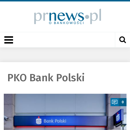
PKO Bank Polski
a
0