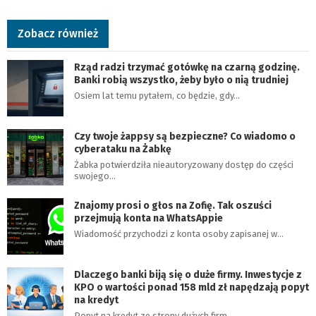
Zobacz również
Rząd radzi trzymać gotówkę na czarną godzinę.
Banki robią wszystko, żeby było o nią trudniej
Osiem lat temu pytałem, co będzie, gdy…
Czy twoje żappsy są bezpieczne? Co wiadomo o
cyberataku na Żabkę
Żabka potwierdziła nieautoryzowany dostęp do części
swojego…
Znajomy prosi o głos na Zofię. Tak oszuści
przejmują konta na WhatsAppie
Wiadomość przychodzi z konta osoby zapisanej w…
Dlaczego banki biją się o duże firmy. Inwestycje z
KPO o wartości ponad 158 mld zł napędzają popyt
na kredyt
Popyt na kredyt ze strony dużych firm…