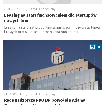
25.09.2017 (13:18) –
artykuł nadesłany
Leasing na start finansowaniem dla startupów i
nowych firm
Leasing na start jest produktem wspierającym rozwój startupów
i nowych firm w Polsce. Uproszczona procedura i …
a
0
21.09.2017 (15:35) –
artykuł nadesłany
Rada nadzorcza PKO BP powołała Adama