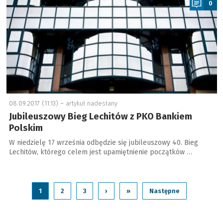
0
08.09.2017 (11:13) –
artykuł nadesłany
Jubileuszowy Bieg Lechitów z PKO Bankiem
Polskim
W niedzielę 17 września odbędzie się jubileuszowy 40. Bieg
Lechitów, którego celem jest upamiętnienie początków …
1
2
3
›
»
Następne