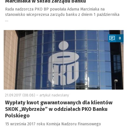
Marciniaka w skład zarządu banku
Rada nadzorcza PKO BP powołała Adama Marciniaka na
stanowisko wiceprezesa zarządu banku z dniem 1 października
…
a
0
21.09.2017 (08:08) –
artykuł nadesłany
Wypłaty kwot gwarantowanych dla klientów
SKOK „Wybrzeże” w oddziałach PKO Banku
Polskiego
15 września 2017 roku Komisja Nadzoru Finansowego