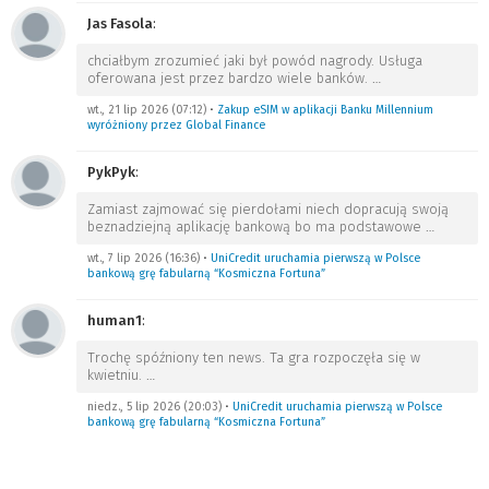
Jas Fasola
:
chciałbym zrozumieć jaki był powód nagrody. Usługa
oferowana jest przez bardzo wiele banków.
…
wt., 21 lip 2026 (07:12)
•
Zakup eSIM w aplikacji Banku Millennium
wyróżniony przez Global Finance
PykPyk
:
Zamiast zajmować się pierdołami niech dopracują swoją
beznadziejną aplikację bankową bo ma podstawowe
…
wt., 7 lip 2026 (16:36)
•
UniCredit uruchamia pierwszą w Polsce
bankową grę fabularną “Kosmiczna Fortuna”
human1
:
Trochę spóźniony ten news. Ta gra rozpoczęła się w
kwietniu.
…
niedz., 5 lip 2026 (20:03)
•
UniCredit uruchamia pierwszą w Polsce
bankową grę fabularną “Kosmiczna Fortuna”