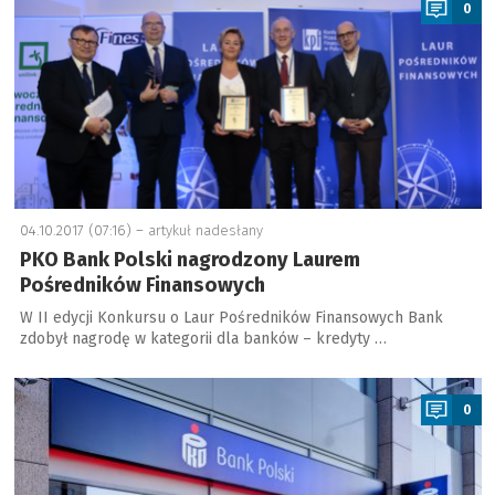
0
04.10.2017 (07:16) –
artykuł nadesłany
PKO Bank Polski nagrodzony Laurem
Pośredników Finansowych
W II edycji Konkursu o Laur Pośredników Finansowych Bank
zdobył nagrodę w kategorii dla banków – kredyty …
a
0