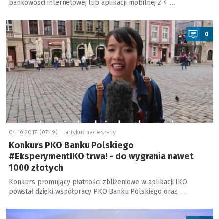
bankowości internetowej lub aplikacji mobilnej z 4 …
a
0
04.10.2017 (07:19) –
artykuł nadesłany
Konkurs PKO Banku Polskiego
#EksperymentIKO trwa! - do wygrania nawet
1000 złotych
Konkurs promujący płatności zbliżeniowe w aplikacji IKO
powstał dzięki współpracy PKO Banku Polskiego oraz …
a