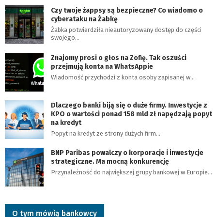
Czy twoje żappsy są bezpieczne? Co wiadomo o
cyberataku na Żabkę
Żabka potwierdziła nieautoryzowany dostęp do części
swojego…
Znajomy prosi o głos na Zofię. Tak oszuści
przejmują konta na WhatsAppie
Wiadomość przychodzi z konta osoby zapisanej w…
Dlaczego banki biją się o duże firmy. Inwestycje z
KPO o wartości ponad 158 mld zł napędzają popyt
na kredyt
Popyt na kredyt ze strony dużych firm…
BNP Paribas powalczy o korporacje i inwestycje
strategiczne. Ma mocną konkurencję
Przynależność do największej grupy bankowej w Europie…
O tym mówią bankowcy