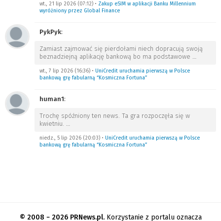
wt., 21 lip 2026 (07:12)
•
Zakup eSIM w aplikacji Banku Millennium
wyróżniony przez Global Finance
PykPyk
:
Zamiast zajmować się pierdołami niech dopracują swoją
beznadziejną aplikację bankową bo ma podstawowe
…
wt., 7 lip 2026 (16:36)
•
UniCredit uruchamia pierwszą w Polsce
bankową grę fabularną “Kosmiczna Fortuna”
human1
:
Trochę spóźniony ten news. Ta gra rozpoczęła się w
kwietniu.
…
niedz., 5 lip 2026 (20:03)
•
UniCredit uruchamia pierwszą w Polsce
bankową grę fabularną “Kosmiczna Fortuna”
© 2008 − 2026 PRNews.pl.
Korzystanie z portalu oznacza