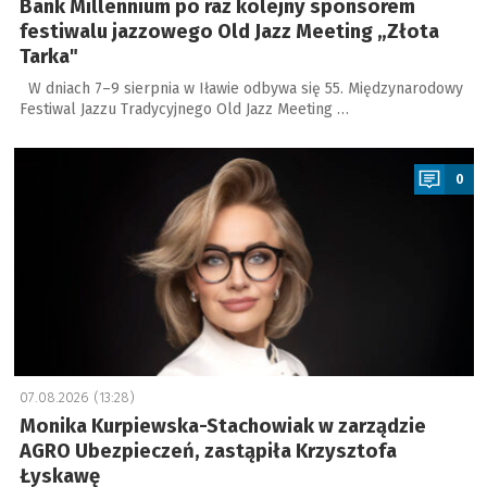
Bank Millennium po raz kolejny sponsorem
festiwalu jazzowego Old Jazz Meeting „Złota
Tarka"
W dniach 7–9 sierpnia w Iławie odbywa się 55. Międzynarodowy
Festiwal Jazzu Tradycyjnego Old Jazz Meeting …
a
0
07.08.2026 (13:28)
Monika Kurpiewska-Stachowiak w zarządzie
AGRO Ubezpieczeń, zastąpiła Krzysztofa
Łyskawę