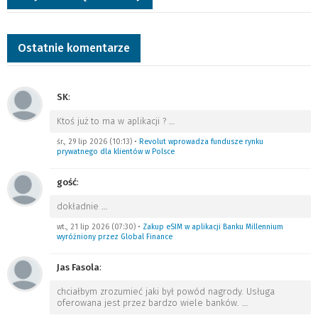
Ostatnie komentarze
SK
:
Ktoś już to ma w aplikacji ?
…
śr., 29 lip 2026 (10:13)
•
Revolut wprowadza fundusze rynku
prywatnego dla klientów w Polsce
gość
:
dokładnie
…
wt., 21 lip 2026 (07:30)
•
Zakup eSIM w aplikacji Banku Millennium
wyróżniony przez Global Finance
Jas Fasola
:
chciałbym zrozumieć jaki był powód nagrody. Usługa
oferowana jest przez bardzo wiele banków.
…