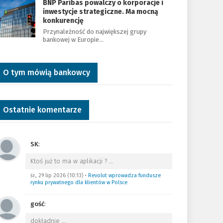
BNP Paribas powalczy o korporacje i
inwestycje strategiczne. Ma mocną
konkurencję
Przynależność do największej grupy
bankowej w Europie…
O tym mówią bankowcy
Ostatnie komentarze
SK
:
Ktoś już to ma w aplikacji ?
…
śr., 29 lip 2026 (10:13)
•
Revolut wprowadza fundusze
rynku prywatnego dla klientów w Polsce
gość
:
dokładnie
…