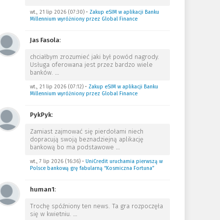
wt., 21 lip 2026 (07:30)
•
Zakup eSIM w aplikacji Banku
Millennium wyróżniony przez Global Finance
Jas Fasola
:
chciałbym zrozumieć jaki był powód nagrody.
Usługa oferowana jest przez bardzo wiele
banków.
…
wt., 21 lip 2026 (07:12)
•
Zakup eSIM w aplikacji Banku
Millennium wyróżniony przez Global Finance
PykPyk
:
Zamiast zajmować się pierdołami niech
dopracują swoją beznadziejną aplikację
bankową bo ma podstawowe
…
wt., 7 lip 2026 (16:36)
•
UniCredit uruchamia pierwszą w
Polsce bankową grę fabularną “Kosmiczna Fortuna”
human1
:
Trochę spóźniony ten news. Ta gra rozpoczęła
się w kwietniu.
…