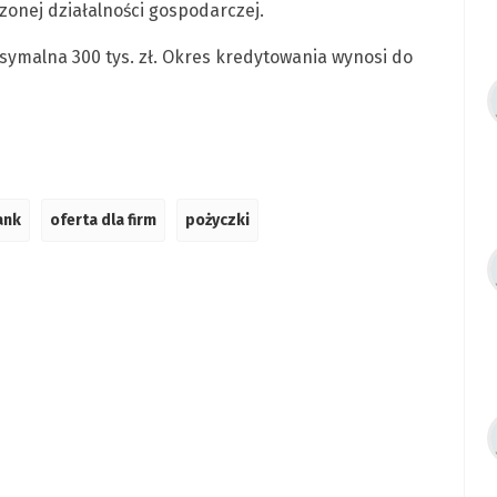
onej działalności gospodarczej.
ksymalna 300 tys. zł. Okres kredytowania wynosi do
ank
oferta dla firm
pożyczki