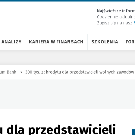
Najświeższe inform
Codziennie aktualn
Zapisz się na nasz
ANALIZY
KARIERA W FINANSACH
SZKOLENIA
FO
tum Bank
300 tys. zł kredytu dla przedstawicieli wolnych zawodów
u dla przedstawicieli