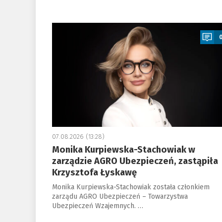
a
07.08.2026 (13:28)
Monika Kurpiewska-Stachowiak w
zarządzie AGRO Ubezpieczeń, zastąpiła
Krzysztofa Łyskawę
Monika Kurpiewska-Stachowiak została członkiem
zarządu AGRO Ubezpieczeń – Towarzystwa
Ubezpieczeń Wzajemnych. …