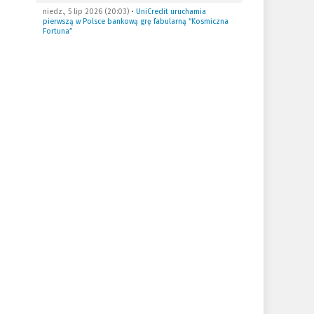
niedz., 5 lip 2026 (20:03)
•
UniCredit uruchamia
pierwszą w Polsce bankową grę fabularną “Kosmiczna
Fortuna”