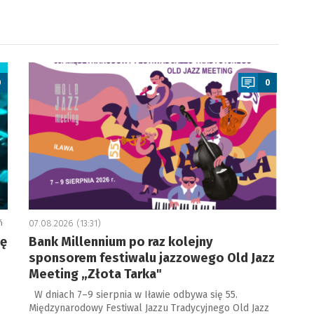
a
0
0
ń
07.08.2026 (13:31)
ję
Bank Millennium po raz kolejny
sponsorem festiwalu jazzowego Old Jazz
Meeting „Złota Tarka"
W dniach 7–9 sierpnia w Iławie odbywa się 55.
Międzynarodowy Festiwal Jazzu Tradycyjnego Old Jazz