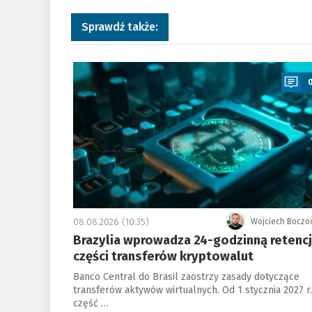
Sprawdź także:
a
08.08.2026 (10:35)
Wojciech Boczo
Brazylia wprowadza 24-godzinną retenc
części transferów kryptowalut
Banco Central do Brasil zaostrzy zasady dotyczące
transferów aktywów wirtualnych. Od 1 stycznia 2027 r.
część …