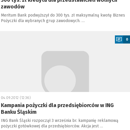
300 tys. zł kredytu dla przedstawicieli wolnych
zawodów
Meritum Bank podwyższył do 300 tys. zł maksymalną kwotę Biznes
Pożyczki dla wybranych grup zawodowych. …
a
0
04.09.2012 (12:36)
Kampania pożyczki dla przedsiębiorców w ING
Banku Śląskim
ING Bank Śląski rozpoczął 3 września br. kampanię reklamową
pożyczki gotówkowej dla przedsiębiorców. Akcja jest …