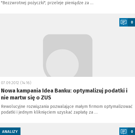
"Bezzwrotnej pożyczki", przeleje pieniądze za …
a
0
07.09.2012 (14:16)
Nowa kampania Idea Banku: optymalizuj podatki i
nie martw się o ZUS
Rewolucyjne rozwiązania pozwalające małym firmom optymalizować
podatki i jednym kliknięciem uzyskać zapłatę za …
a
ANALIZY
0