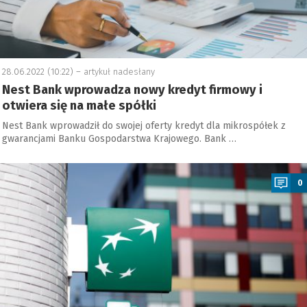
28.06.2022 (10:22) –
artykuł nadesłany
Nest Bank wprowadza nowy kredyt firmowy i
otwiera się na małe spółki
Nest Bank wprowadził do swojej oferty kredyt dla mikrospółek z
gwarancjami Banku Gospodarstwa Krajowego. Bank …
a
0