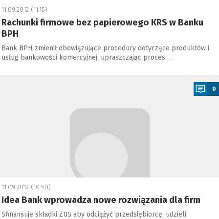
11.09.2012 (11:15)
Rachunki firmowe bez papierowego KRS w Banku
BPH
Bank BPH zmienił obowiązujące procedury dotyczące produktów i
usług bankowości komercyjnej, upraszczając proces …
a
0
11.09.2012 (10:50)
Idea Bank wprowadza nowe rozwiązania dla firm
Sfinansuje składki ZUS aby odciążyć przedsiębiorcę, udzieli