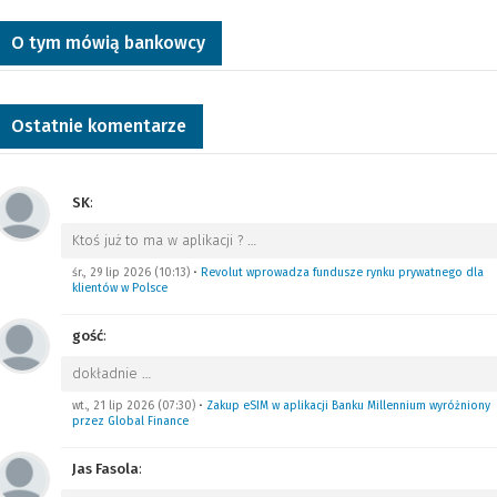
O tym mówią bankowcy
Ostatnie komentarze
SK
:
Ktoś już to ma w aplikacji ?
…
śr., 29 lip 2026 (10:13)
•
Revolut wprowadza fundusze rynku prywatnego dla
klientów w Polsce
gość
:
dokładnie
…
wt., 21 lip 2026 (07:30)
•
Zakup eSIM w aplikacji Banku Millennium wyróżniony
przez Global Finance
Jas Fasola
: