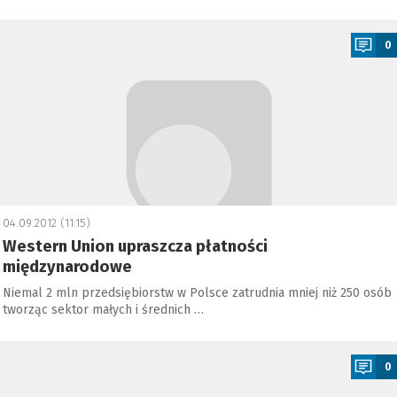
a
0
04.09.2012 (11:15)
Western Union upraszcza płatności
międzynarodowe
Niemal 2 mln przedsiębiorstw w Polsce zatrudnia mniej niż 250 osób
tworząc sektor małych i średnich …
a
0