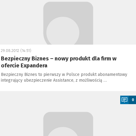
29.08.2012 (14:51)
Bezpieczny Biznes – nowy produkt dla firm w
ofercie Expandera
Bezpieczny Biznes to pierwszy w Polsce produkt abonamentowy
integrujący ubezpieczenie Assistance, z możliwością …
a
0