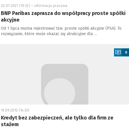
02.07.2021 (10:32) –
informacja prasowa
BNP Paribas zaprasza do współpracy proste spółki
akcyjne
Od 1 lipca można rejestrować tzw. proste spółki akcyjne (PSA). To
rozwiązanie, które może okazać się atrakcyjne dla …
a
0
19.09.2012 (14:33)
Kredyt bez zabezpieczeń, ale tylko dla firm ze
stażem