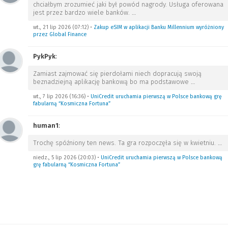
chciałbym zrozumieć jaki był powód nagrody. Usługa oferowana
jest przez bardzo wiele banków.
…
wt., 21 lip 2026 (07:12)
•
Zakup eSIM w aplikacji Banku Millennium wyróżniony
przez Global Finance
PykPyk
:
Zamiast zajmować się pierdołami niech dopracują swoją
beznadziejną aplikację bankową bo ma podstawowe
…
wt., 7 lip 2026 (16:36)
•
UniCredit uruchamia pierwszą w Polsce bankową grę
fabularną “Kosmiczna Fortuna”
human1
:
Trochę spóźniony ten news. Ta gra rozpoczęła się w kwietniu.
…
niedz., 5 lip 2026 (20:03)
•
UniCredit uruchamia pierwszą w Polsce bankową
grę fabularną “Kosmiczna Fortuna”