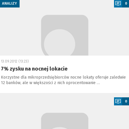
ANALIZY
0
13.09.2012 (13:23)
7% zysku na nocnej lokacie
Korzystne dla mikroprzedsiębiorców nocne lokaty oferuje zaledwie
12 banków, ale w większości z nich oprocentowanie …
a
0