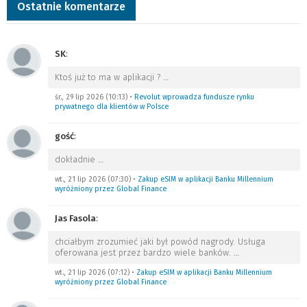
Ostatnie komentarze
SK
:
Ktoś już to ma w aplikacji ?
…
śr., 29 lip 2026 (10:13)
•
Revolut wprowadza fundusze rynku
prywatnego dla klientów w Polsce
gość
:
dokładnie
…
wt., 21 lip 2026 (07:30)
•
Zakup eSIM w aplikacji Banku Millennium
wyróżniony przez Global Finance
Jas Fasola
:
chciałbym zrozumieć jaki był powód nagrody. Usługa
oferowana jest przez bardzo wiele banków.
…
wt., 21 lip 2026 (07:12)
•
Zakup eSIM w aplikacji Banku Millennium
wyróżniony przez Global Finance