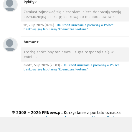
PykPyk
:
Zamiast zajmować się pierdołami niech dopracują swoją
beznadziejną aplikację bankową bo ma podstawowe
…
wt., 7 lip 2026 (16:36)
•
UniCredit uruchamia pierwszą w Polsce
bankową grę fabularną “Kosmiczna Fortuna”
human1
:
Trochę spóźniony ten news. Ta gra rozpoczęła się w
kwietniu.
…
niedz., 5 lip 2026 (20:03)
•
UniCredit uruchamia pierwszą w Polsce
bankową grę fabularną “Kosmiczna Fortuna”
© 2008 − 2026 PRNews.pl.
Korzystanie z portalu oznacza
akceptację
regulaminu
.
Informacja o cookies
.
Polityka
prywatności