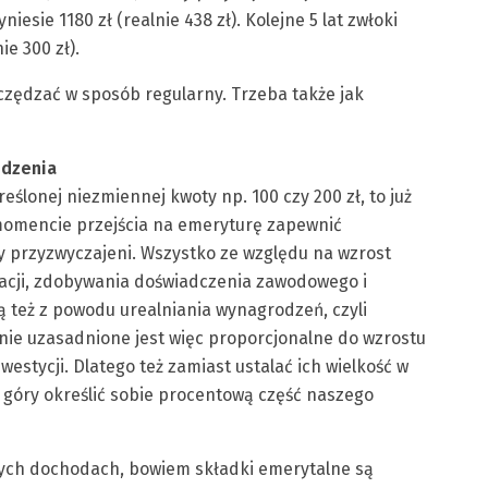
esie 1180 zł (realnie 438 zł). Kolejne 5 lat zwłoki
ie 300 zł).
zczędzać w sposób regularny. Trzeba także jak
odzenia
eślonej niezmiennej kwoty np. 100 czy 200 zł, to już
 momencie przejścia na emeryturę zapewnić
y przyzwyczajeni. Wszystko ze względu na wzrost
acji, zdobywania doświadczenia zawodowego i
 też z powodu urealniania wynagrodzeń, czyli
znie uzasadnione jest więc proporcjonalne do wzrostu
stycji. Dlatego też zamiast ustalać ich wielkość w
 z góry określić sobie procentową część naszego
nych dochodach, bowiem składki emerytalne są