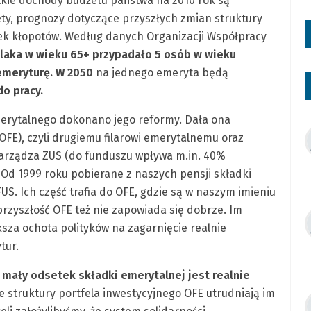
kie dochody budżetu państwa na 2010 rok są
ety, prognozy dotyczące przyszłych zmian struktury
tek kłopotów. Według danych Organizacji Współpracy
laka w wieku 65+ przypadało 5 osób w wieku
emeryturę. W 2050
na jednego emeryta będą
do pracy.
merytalnego dokonano jego reformy. Dała ona
E), czyli drugiemu filarowi emerytalnemu oraz
arządza ZUS (do funduszu wpływa m.in. 40%
 Od 1999 roku pobierane z naszych pensji składki
S. Ich część trafia do OFE, gdzie są w naszym imieniu
rzyszłość OFE też nie zapowiada się dobrze. Im
ksza ochota polityków na zagarnięcie realnie
tur.
a mały odsetek składki emerytalnej jest realnie
 struktury portfela inwestycyjnego OFE utrudniają im