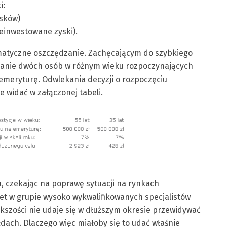
i:
sków)
reinwestowane zyski).
tematyczne oszczędzanie. Zachęcającym do szybkiego
wnanie dwóch osób w różnym wieku rozpoczynających
meryturę. Odwlekania decyzji o rozpoczęciu
 widać w załączonej tabeli.
, czekając na poprawę sytuacji na rynkach
et w grupie wysoko wykwalifikowanych specjalistów
szości nie udaje się w dłuższym okresie przewidywać
łdach. Dlaczego więc miałoby się to udać właśnie