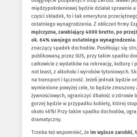
osiągnięcie pożądanych stóp zwrotu. Nawet jeże
międzypokoleniowej będzie działał sprawnie a 
części składek, to i tak emerytura przeciętne
ostatniego wynagrodzenia. Z obliczeń firmy E
mężczyzna, zarabiający 4000 brutto, po prze
ok. 64% swojego ostatniego wynagrodzenia
znaczący spadek dochodów. Posiłkując się s
publikowaną przez GUS, przy takim spadku d
całkowicie z wydatków na rekreację, kulturę i 
not least, z alkoholu i wyrobów tytoniowych. 
na transport i łączność. Jeżeli jednak będzie o
wymienione powyżej cele, to będzie zmuszony 
żywnościowych, ograniczyć dbałość o zdrowie 
gorzej będzie w przypadku kobiety, której stop
około 46%! Przy takim spadku dochodów, ogra
dramatyczny.
Trzeba też wspomnieć, że
im wyższe zarobki, 