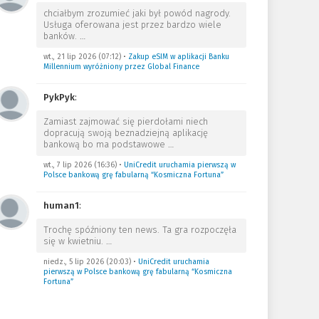
chciałbym zrozumieć jaki był powód nagrody.
Usługa oferowana jest przez bardzo wiele
banków.
…
wt., 21 lip 2026 (07:12)
•
Zakup eSIM w aplikacji Banku
Millennium wyróżniony przez Global Finance
PykPyk
:
Zamiast zajmować się pierdołami niech
dopracują swoją beznadziejną aplikację
bankową bo ma podstawowe
…
wt., 7 lip 2026 (16:36)
•
UniCredit uruchamia pierwszą w
Polsce bankową grę fabularną “Kosmiczna Fortuna”
human1
:
Trochę spóźniony ten news. Ta gra rozpoczęła
się w kwietniu.
…
niedz., 5 lip 2026 (20:03)
•
UniCredit uruchamia
pierwszą w Polsce bankową grę fabularną “Kosmiczna
Fortuna”