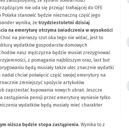
li założylibyśmy, że system solidarności
rządzącym nie uda się przejąć trafiającej do OFE
go Polaka stanowić będzie nieznaczną część jego
xpander wynika, że
trzydziestoletni dzisiaj
jściu na emeryturę otrzyma świadczenia w wysokości
.
Choć na pierwszy rzut oka tego nie widać, jest to
trukturą wydatków gospodarstw domowych
ochodów nasz mężczyzna będzie musiał zrezygnować
przyjemności, z pomagania najbliższym oraz, last but
Skorygowaniu będą musiały także ulec znacznie wydatki
n nadal chciał poświęcić część swojej emerytury na
znacznie zmniejszyć spożycie artykułów
lub zaprzestać kupowania nowych ubrań. Jeszcze
a zastąpienia pensji przez emeryturę wyniesie tylko
niczenia wydatków będą musiały mieć charakter
tym niższa będzie stopa zastąpienia
. Wynika to z