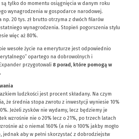
e są tylko do momentu osiągnięcia w danym roku
iego wynagrodzenia w gospodarce narodowej.
a np. 20 tys. zł brutto otrzyma z dwóch filarów
ostatniego wynagrodzenia. Stopień pogorszenia stylu
esie więc aż 80%.
ie wesołe życie na emeryturze jest odpowiednio
erytalnego” opartego na dobrowolnych i
 Expander przygotowali
8 porad, które pomogą w
.
owania
lazkiem ludzkości jest procent składany. Na czym
, że średnia stopa zwrotu z inwestycji wyniesie 10%
10%. Jeżeli zysków nie wydamy, lecz będziemy je
ek wzrośnie nie o 20% lecz o 21%, po trzech latach
wzrośnie aż o niemal 160% (a nie o 100% jakby mogło
, jednak aby w pełni skorzystać z dobrodziejstw