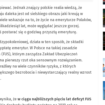
śpiewać. Jednak znający polskie realia wiedzą, że
 daleka jest od sielskiego obrazu jaki kreują w
 wiele wskazuje na to, że życie na emeryturze Polaków,
kadziesiąt lat, może wyglądać jeszcze gorzej.
ś postarać się o godziwą przyszłą emeryturę.
zypokoleniowej, działa w ten sposób, że składki
płatę emerytur. W Polsce na takiej zasadzie
 (FUS), którym zarządza Zakład Ubezpieczeń
ę na pierwszy rzut oka sensownym rozwiązaniem.
rażliwy na wiele czynników ryzyka, z których
ększego bezrobocia i niewystarczający realny wzrost
.
wynika, że
w ciągu najbliższych pięciu lat deficyt FUS