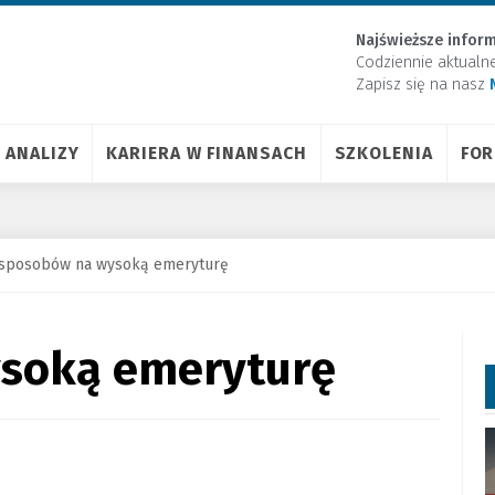
Najświeższe inform
Codziennie aktualn
Zapisz się na nasz
ANALIZY
KARIERA W FINANSACH
SZKOLENIA
FO
 sposobów na wysoką emeryturę
ysoką emeryturę