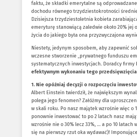
faktu, że składki emerytalne są odprowadzan
dochodu równego trzydziestokrotności średn
Dzisiejsza trzydziestoletnia kobieta zarabiając
emeryturę stanowiącą zaledwie około 20% jej 
życia do jakiego była ona przyzwyczajona wyni
Niestety, jedynym sposobem, aby zapewnić sob
wczesne stworzenie „prywatnego funduszu em
systematycznych inwestycjach. Doradcy firmy
efektywnym wykonaniu tego przedsięwzięcia
1. Nie opóźniaj decyzji o rozpoczęciu inwest
Albert Einstein twierdził, że największym wyna
polega jego fenomen? Załóżmy dla uproszczenia
w skali roku. Po nasz majątek wzrośnie więc o 
ponownie inwestować to po 2 latach nasz mająt
wzrośnie nie o 30% lecz 33%, … a po 10 latach 
się na pierwszy rzut oka wydawać)! Imponujące