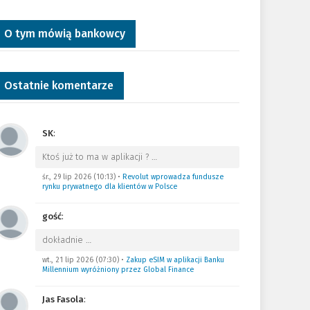
O tym mówią bankowcy
Ostatnie komentarze
SK
:
Ktoś już to ma w aplikacji ?
…
śr., 29 lip 2026 (10:13)
•
Revolut wprowadza fundusze
rynku prywatnego dla klientów w Polsce
gość
:
dokładnie
…
wt., 21 lip 2026 (07:30)
•
Zakup eSIM w aplikacji Banku
Millennium wyróżniony przez Global Finance
Jas Fasola
: