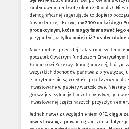
wyniesie aż 350 mld zł.
Dla porównania wszyst
zaplanowane na kwotę około 250 mld zł. Niest
demograficznej sugerują, że to dopiero począ
Gospodarczej i Rozwoju
w 2000 na każdego Po
produkcyjnym, które mogły finansować jego 
przypadać już
tylko mniej niż 2 osoby zdolne 
Aby zapobiec przyszłej katastrofie systemu e
początek Otwartym Funduszom Emerytalnym (OF
Funduszowi Rezerwy Demograficznej, którym z
wszystkich dochodów państwa z prywatyzacji).
emerytalne nie są w całości przekazywane do FU
inwestowane w papiery wartościowe. Niestety p
gorsza jest sytuacja budżetu państwa, tym wię
inwestowanej części naszych przyszłych emery
Jednak nawet z uwzględnieniem OFE,
ciągle z
inwestowany,
a prawne ograniczenia dotyczące