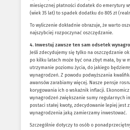
miesięcznej płatności dodatek do emerytury wyni
(wiek 35 lat) to spadek dodatku do 805 zł (realn
To wyliczenie dokładnie obrazuje, że warto os
najszybciej rozpoczynać oszczędzanie.
4. Inwestuj zawsze ten sam odsetek wynagr
Jeśli zdecydujemy się tylko na oszczędzanie okr
po kilku latach może być ona zbyt mała, by w
utrzymanie poziomu życia, do jakiego będziem
wynagrodzeń. Z powodu podwyższania kwalifik
awansów zarabiamy więcej. Nasze pensje rosną
korygowania ich o wskaźnik inflacji. Ekonomic
wynagrodzeń zwiększanie sumy regularnych inwe
postaci stałej kwoty, zdecydowanie lepiej jest
wynagrodzenia jaką zamierzamy inwestować.
Szczególnie dotyczy to osób o ponadprzecięt