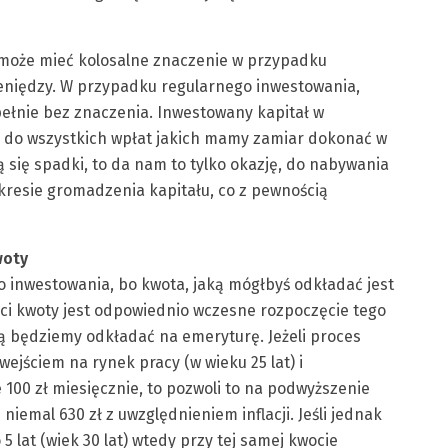
może mieć kolosalne znaczenie w przypadku
eniędzy. W przypadku regularnego inwestowania,
pełnie bez znaczenia. Inwestowany kapitał w
u do wszystkich wpłat jakich mamy zamiar dokonać w
ą się spadki, to da nam to tylko okazję, do nabywania
okresie gromadzenia kapitału, co z pewnością
woty
o inwestowania, bo kwota, jaką mógłbyś odkładać jest
ści kwoty jest odpowiednio wczesne rozpoczęcie tego
ą będziemy odkładać na emeryturę. Jeżeli proces
jściem na rynek pracy (w wieku 25 lat) i
100 zł miesięcznie, to pozwoli to na podwyższenie
 niemal 630 zł z uwzględnieniem inflacji. Jeśli jednak
lat (wiek 30 lat) wtedy przy tej samej kwocie