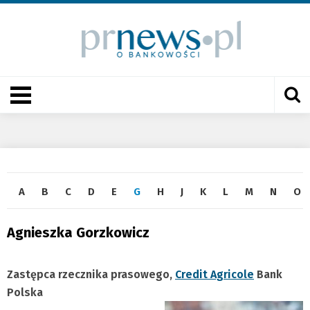
A
B
C
D
E
G
H
J
K
L
M
N
O
Agnieszka Gorzkowicz
Zastępca rzecznika prasowego,
Credit Agricole
Bank
Polska