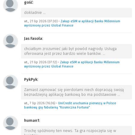
gość
:
dokładnie
…
wt., 21 lip 2026 (07:30)
•
Zakup eSIM w aplikacji Banku Millennium
wyróżniony przez Global Finance
Jas Fasola
:
chciałbym zrozumieć jaki był powód nagrody. Usługa
oferowana jest przez bardzo wiele banków.
…
wt., 21 lip 2026 (07:12)
•
Zakup eSIM w aplikacji Banku Millennium
wyróżniony przez Global Finance
PykPyk
:
Zamiast zajmować się pierdołami niech dopracują swoją
beznadziejną aplikację bankową bo ma podstawowe
…
wt., 7 lip 2026 (16:36)
•
UniCredit uruchamia pierwszą w Polsce
bankową grę fabularną “Kosmiczna Fortuna”
human1
:
Trochę spóźniony ten news. Ta gra rozpoczęła się w