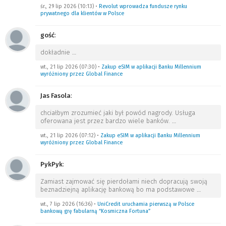
śr., 29 lip 2026 (10:13)
•
Revolut wprowadza fundusze rynku
prywatnego dla klientów w Polsce
gość
:
dokładnie
…
wt., 21 lip 2026 (07:30)
•
Zakup eSIM w aplikacji Banku Millennium
wyróżniony przez Global Finance
Jas Fasola
:
chciałbym zrozumieć jaki był powód nagrody. Usługa
oferowana jest przez bardzo wiele banków.
…
wt., 21 lip 2026 (07:12)
•
Zakup eSIM w aplikacji Banku Millennium
wyróżniony przez Global Finance
PykPyk
:
Zamiast zajmować się pierdołami niech dopracują swoją
beznadziejną aplikację bankową bo ma podstawowe
…
wt., 7 lip 2026 (16:36)
•
UniCredit uruchamia pierwszą w Polsce
bankową grę fabularną “Kosmiczna Fortuna”