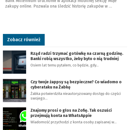
Bank Millennium uruchomił w aplikacji mobilnej sekcję Moje
zakupy online. Pozwala ona śledzić historię zakupów w …
Zobacz również
Rząd radzi trzymać gotówkę na czarną godzinę.
Banki robią wszystko, żeby było o nią trudniej
Osiem lat temu pytałem, co będzie, gdy…
Czy twoje żappsy są bezpieczne? Co wiadomo o
cyberataku na Żabkę
Żabka potwierdziła nieautoryzowany dostęp do części
swojego…
Znajomy prosi o głos na Zofię. Tak oszuści
przejmują konta na WhatsAppie
Wiadomość przychodzi z konta osoby zapisanej w…