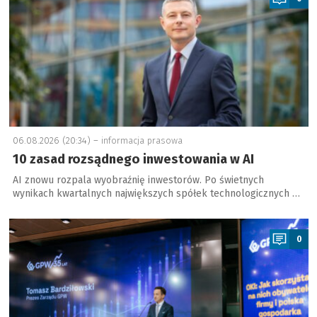
06.08.2026 (20:34) –
informacja prasowa
10 zasad rozsądnego inwestowania w AI
AI znowu rozpala wyobraźnię inwestorów. Po świetnych
wynikach kwartalnych największych spółek technologicznych …
a
0