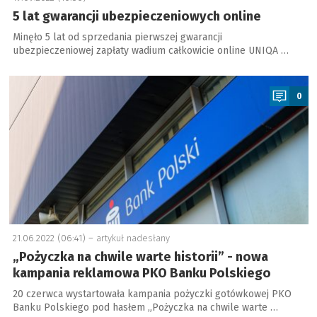
5 lat gwarancji ubezpieczeniowych online
Minęło 5 lat od sprzedania pierwszej gwarancji
ubezpieczeniowej zapłaty wadium całkowicie online UNIQA …
a
0
21.06.2022 (06:41) –
artykuł nadesłany
„Pożyczka na chwile warte historii” - nowa
kampania reklamowa PKO Banku Polskiego
20 czerwca wystartowała kampania pożyczki gotówkowej PKO
Banku Polskiego pod hasłem „Pożyczka na chwile warte …