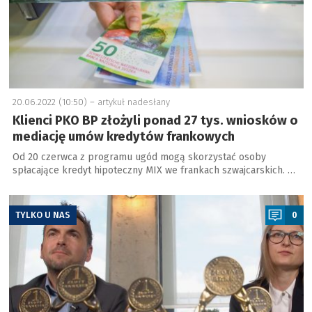
20.06.2022 (10:50) –
artykuł nadesłany
Klienci PKO BP złożyli ponad 27 tys. wniosków o
mediację umów kredytów frankowych
Od 20 czerwca z programu ugód mogą skorzystać osoby
spłacające kredyt hipoteczny MIX we frankach szwajcarskich. …
a
TYLKO U NAS
0