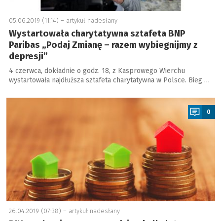
05.06.2019 (11:14) –
artykuł nadesłany
Wystartowała charytatywna sztafeta BNP
Paribas „Podaj Zmianę – razem wybiegnijmy z
depresji”
4 czerwca, dokładnie o godz. 18, z Kasprowego Wierchu
wystartowała najdłuższa sztafeta charytatywna w Polsce. Bieg …
a
0
26.04.2019 (07:38) –
artykuł nadesłany