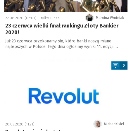
22.06.2020 (07:03) –
tylko u nas
Malwina Wrotniak
23 czerwca wielki finał rankingu Złoty Bankier
2020!
Już 23 czerwca przekonamy się, które banki noszą miano
najlepszych w Polsce. Tego dnia ogłosimy wyniki 11. edycji …
a
0
20.03.2020 (11:21)
Michał Kisiel