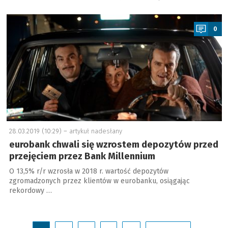
a
0
28.03.2019 (10:29) –
artykuł nadesłany
eurobank chwali się wzrostem depozytów przed
przejęciem przez Bank Millennium
O 13,5% r/r wzrosła w 2018 r. wartość depozytów
zgromadzonych przez klientów w eurobanku, osiągając
rekordowy …