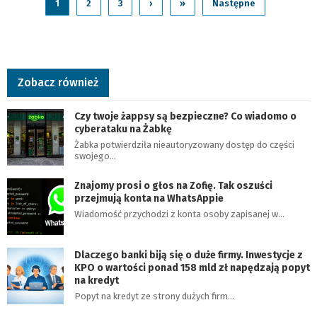
1
2
3
›
»
Następne
Zobacz również
Czy twoje żappsy są bezpieczne? Co wiadomo o
cyberataku na Żabkę
Żabka potwierdziła nieautoryzowany dostęp do części
swojego…
Znajomy prosi o głos na Zofię. Tak oszuści
przejmują konta na WhatsAppie
Wiadomość przychodzi z konta osoby zapisanej w…
Dlaczego banki biją się o duże firmy. Inwestycje z
KPO o wartości ponad 158 mld zł napędzają popyt
na kredyt
Popyt na kredyt ze strony dużych firm…