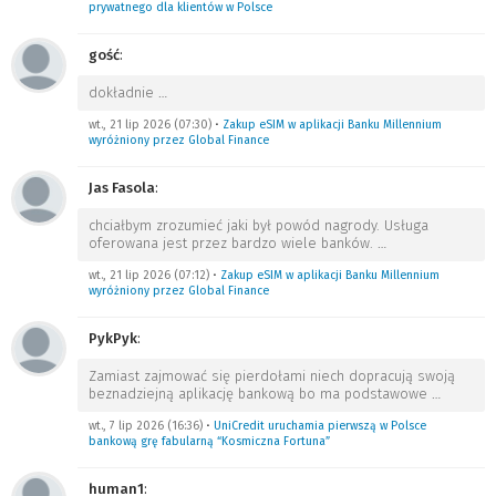
prywatnego dla klientów w Polsce
gość
:
dokładnie
…
wt., 21 lip 2026 (07:30)
•
Zakup eSIM w aplikacji Banku Millennium
wyróżniony przez Global Finance
Jas Fasola
:
chciałbym zrozumieć jaki był powód nagrody. Usługa
oferowana jest przez bardzo wiele banków.
…
wt., 21 lip 2026 (07:12)
•
Zakup eSIM w aplikacji Banku Millennium
wyróżniony przez Global Finance
PykPyk
:
Zamiast zajmować się pierdołami niech dopracują swoją
beznadziejną aplikację bankową bo ma podstawowe
…
wt., 7 lip 2026 (16:36)
•
UniCredit uruchamia pierwszą w Polsce
bankową grę fabularną “Kosmiczna Fortuna”
human1
: