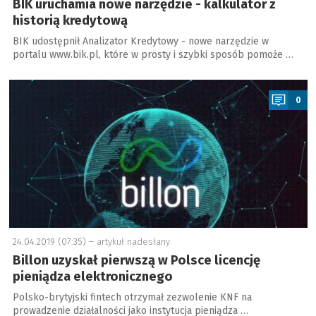
BIK uruchamia nowe narzędzie - kalkulator z
historią kredytową
BIK udostępnił Analizator Kredytowy - nowe narzędzie w
portalu www.bik.pl, które w prosty i szybki sposób pomoże …
a
0
24.04.2019 (07:35) –
artykuł nadesłany
Billon uzyskał pierwszą w Polsce licencję
pieniądza elektronicznego
Polsko-brytyjski fintech otrzymał zezwolenie KNF na
prowadzenie działalności jako instytucja pieniądza …