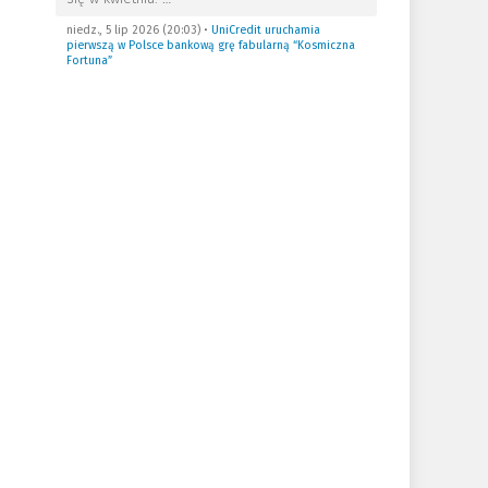
niedz., 5 lip 2026 (20:03)
•
UniCredit uruchamia
pierwszą w Polsce bankową grę fabularną “Kosmiczna
Fortuna”