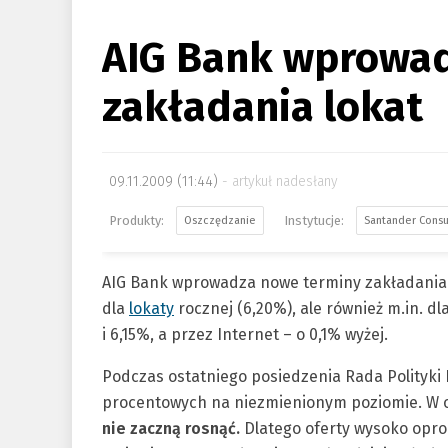
AIG Bank wprowad
zakładania lokat
09.11.2009 (11:44)
artykuł nadesłany
Oszczędzanie
Santander Cons
AIG Bank wprowadza nowe terminy zakładania l
dla
lokaty
rocznej (6,20%), ale również m.in. d
i 6,15%, a przez Internet – o 0,1% wyżej.
Podczas ostatniego posiedzenia Rada Polityki
procentowych na niezmienionym poziomie. W o
nie zaczną rosnąć.
Dlatego oferty wysoko opro