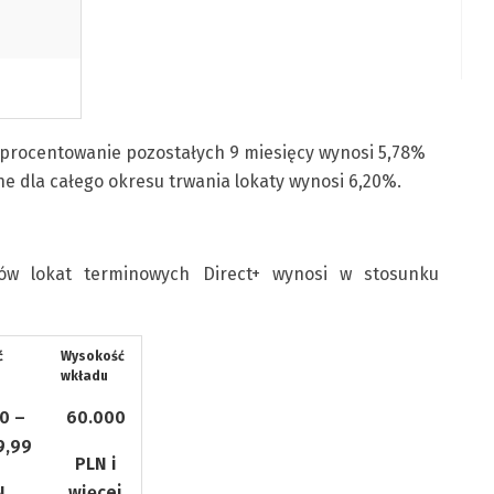
Oprocentowanie pozostałych 9 miesięcy wynosi 5,78%
e dla całego okresu trwania lokaty wynosi 6,20%.
ków lokat terminowych Direct+ wynosi w stosunku
ć
Wysokość
wkładu
0 –
60.000
9,99
PLN i
N
więcej