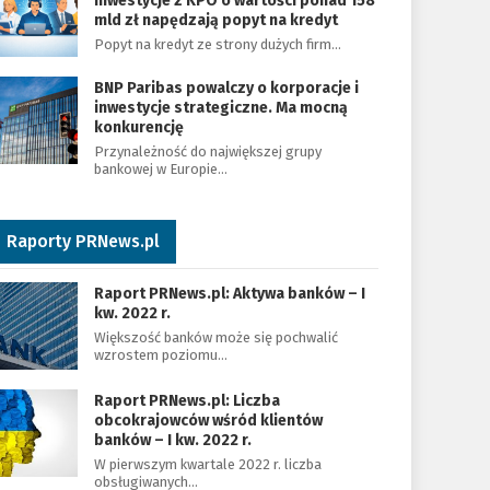
Inwestycje z KPO o wartości ponad 158
mld zł napędzają popyt na kredyt
Popyt na kredyt ze strony dużych firm…
BNP Paribas powalczy o korporacje i
inwestycje strategiczne. Ma mocną
konkurencję
Przynależność do największej grupy
bankowej w Europie…
Raporty PRNews.pl
Raport PRNews.pl: Aktywa banków – I
kw. 2022 r.
Większość banków może się pochwalić
wzrostem poziomu…
Raport PRNews.pl: Liczba
obcokrajowców wśród klientów
banków – I kw. 2022 r.
W pierwszym kwartale 2022 r. liczba
obsługiwanych…