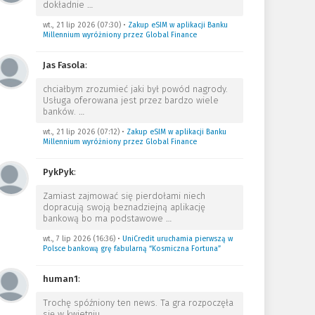
dokładnie
…
wt., 21 lip 2026 (07:30)
•
Zakup eSIM w aplikacji Banku
Millennium wyróżniony przez Global Finance
Jas Fasola
:
chciałbym zrozumieć jaki był powód nagrody.
Usługa oferowana jest przez bardzo wiele
banków.
…
wt., 21 lip 2026 (07:12)
•
Zakup eSIM w aplikacji Banku
Millennium wyróżniony przez Global Finance
PykPyk
:
Zamiast zajmować się pierdołami niech
dopracują swoją beznadziejną aplikację
bankową bo ma podstawowe
…
wt., 7 lip 2026 (16:36)
•
UniCredit uruchamia pierwszą w
Polsce bankową grę fabularną “Kosmiczna Fortuna”
human1
:
Trochę spóźniony ten news. Ta gra rozpoczęła
się w kwietniu.
…