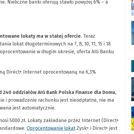
ane. Nieliczne banki oferują stawki powyżej 6% – a
entowane lokaty ma w stałej ofercie
. Teraz
nia lokat długoterminowych na 7, 8, 10, 11, 15 i 18
 oprocentowanie w długim okresie, oferta AIG Banku
zną Direct+ Internet oprocentowaną na 6,3%
.
d 240 oddziałów AIG Bank Polska Finanse dla Domu
,
ie i prowadzenie rachunku jest nieodpłatne, nie ma
wana jest automatycznie.
osi 5000 zł. Lokaty zakładane przez Internet (Direct+
standardowe.
Oprocentowanie lokat
Zysk+ i Direct+ jest