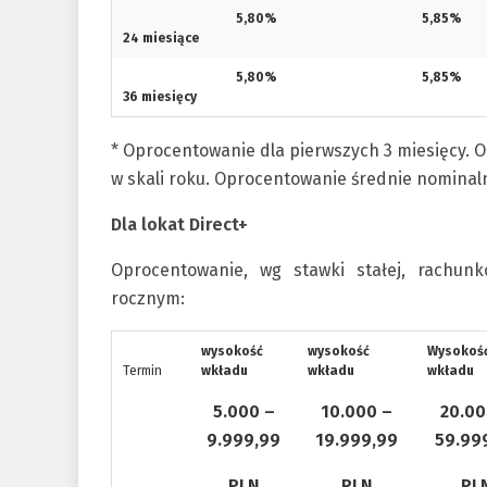
5,80%
5,85%
24 miesiące
5,80%
5,85%
36 miesięcy
*
Oprocentowanie dla pierwszych 3 miesięcy. 
w skali roku. Oprocentowanie średnie nominaln
Dla lokat Direct+
Oprocentowanie, wg stawki stałej, rachun
rocznym:
wysokość
wysokość
Wysokoś
Termin
wkładu
wkładu
wkładu
5.000 –
10.000 –
20.00
9.999,99
19.999,99
59.99
PLN
PLN
PL