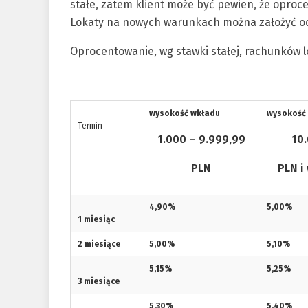
stałe, zatem klient może być pewien, że oproce
Lokaty na nowych warunkach można założyć od 
Oprocentowanie, wg stawki stałej, rachunków
wysokość wkładu
wysokość
Termin
1.000 – 9.999,99
10
PLN
PLN i
4,90%
5,00%
1 miesiąc
2 miesiące
5,00%
5,10%
5,15%
5,25%
3 miesiące
5,30%
5,40%