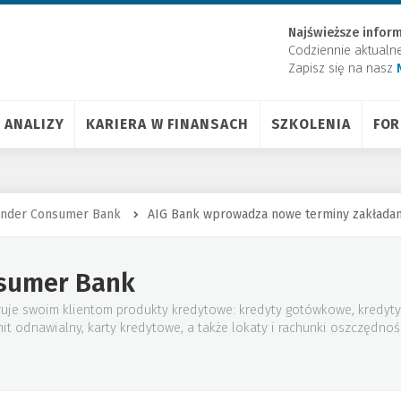
Najświeższe inform
Codziennie aktualn
Zapisz się na nasz
ANALIZY
KARIERA W FINANSACH
SZKOLENIA
FO
ander Consumer Bank
AIG Bank wprowadza nowe terminy zakładan
sumer Bank
je swoim klientom produkty kredytowe: kredyty gotówkowe, kredyty
mit odnawialny, karty kredytowe, a także lokaty i rachunki oszczędno