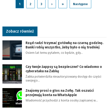
1
2
3
›
»
Następne
Zobacz również
Rząd radzi trzymać gotówkę na czarną godzinę.
Banki robią wszystko, żeby było o nią trudniej
Osiem lat temu pytałem, co będzie, gdy…
Czy twoje żappsy są bezpieczne? Co wiadomo o
cyberataku na Żabkę
Żabka potwierdziła nieautoryzowany dostęp do części
swojego…
Znajomy prosi o głos na Zofię. Tak oszuści
przejmują konta na WhatsAppie
Wiadomość przychodzi z konta osoby zapisanej w…