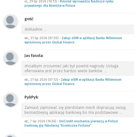
śr., 29 lip 2026 (10:13)
•
Revolut wprowadza fundusze rynku
prywatnego dla klientów w Polsce
gość
:
dokładnie
…
wt., 21 lip 2026 (07:30)
•
Zakup eSIM w aplikacji Banku Millennium
wyróżniony przez Global Finance
Jas Fasola
:
chciałbym zrozumieć jaki był powód nagrody. Usługa
oferowana jest przez bardzo wiele banków.
…
wt., 21 lip 2026 (07:12)
•
Zakup eSIM w aplikacji Banku Millennium
wyróżniony przez Global Finance
PykPyk
:
Zamiast zajmować się pierdołami niech dopracują swoją
beznadziejną aplikację bankową bo ma podstawowe
…
wt., 7 lip 2026 (16:36)
•
UniCredit uruchamia pierwszą w Polsce
bankową grę fabularną “Kosmiczna Fortuna”