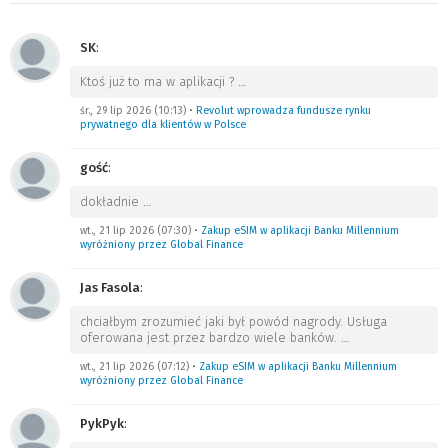
SK
:
Ktoś już to ma w aplikacji ?
…
śr., 29 lip 2026 (10:13)
•
Revolut wprowadza fundusze rynku
prywatnego dla klientów w Polsce
gość
:
dokładnie
…
wt., 21 lip 2026 (07:30)
•
Zakup eSIM w aplikacji Banku Millennium
wyróżniony przez Global Finance
Jas Fasola
:
chciałbym zrozumieć jaki był powód nagrody. Usługa
oferowana jest przez bardzo wiele banków.
…
wt., 21 lip 2026 (07:12)
•
Zakup eSIM w aplikacji Banku Millennium
wyróżniony przez Global Finance
PykPyk
: