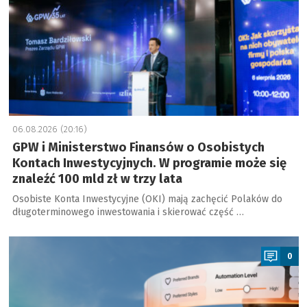
06.08.2026 (20:16)
GPW i Ministerstwo Finansów o Osobistych
Kontach Inwestycyjnych. W programie może się
znaleźć 100 mld zł w trzy lata
Osobiste Konta Inwestycyjne (OKI) mają zachęcić Polaków do
długoterminowego inwestowania i skierować część …
a
0