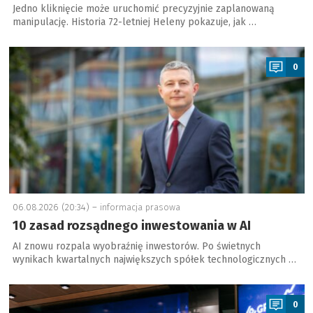
Jedno kliknięcie może uruchomić precyzyjnie zaplanowaną
manipulację. Historia 72-letniej Heleny pokazuje, jak …
a
0
06.08.2026 (20:34) –
informacja prasowa
10 zasad rozsądnego inwestowania w AI
AI znowu rozpala wyobraźnię inwestorów. Po świetnych
wynikach kwartalnych największych spółek technologicznych …
a
0