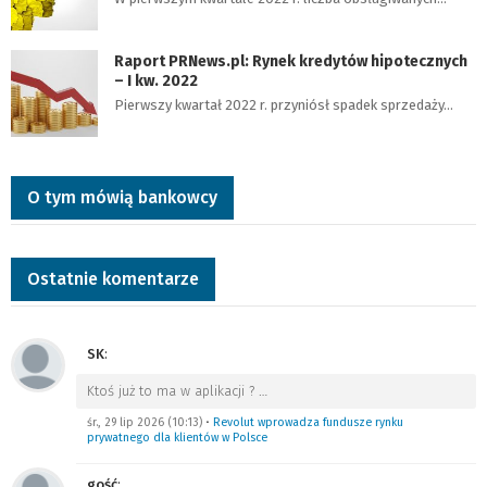
Raport PRNews.pl: Rynek kredytów hipotecznych
– I kw. 2022
Pierwszy kwartał 2022 r. przyniósł spadek sprzedaży…
O tym mówią bankowcy
Ostatnie komentarze
SK
:
Ktoś już to ma w aplikacji ?
…
śr., 29 lip 2026 (10:13)
•
Revolut wprowadza fundusze rynku
prywatnego dla klientów w Polsce
gość
: