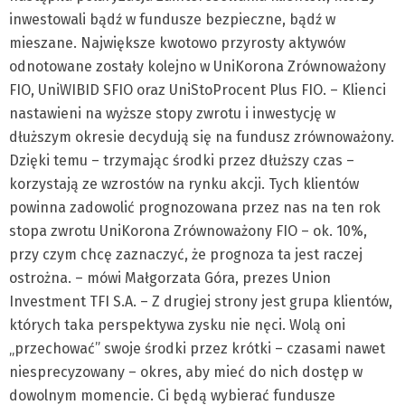
inwestowali bądź w fundusze bezpieczne, bądź w
mieszane. Największe kwotowo przyrosty aktywów
odnotowane zostały kolejno w UniKorona Zrównoważony
FIO, UniWIBID SFIO oraz UniStoProcent Plus FIO. – Klienci
nastawieni na wyższe stopy zwrotu i inwestycję w
dłuższym okresie decydują się na fundusz zrównoważony.
Dzięki temu – trzymając środki przez dłuższy czas –
korzystają ze wzrostów na rynku akcji. Tych klientów
powinna zadowolić prognozowana przez nas na ten rok
stopa zwrotu UniKorona Zrównoważony FIO – ok. 10%,
przy czym chcę zaznaczyć, że prognoza ta jest raczej
ostrożna. – mówi Małgorzata Góra, prezes Union
Investment TFI S.A. – Z drugiej strony jest grupa klientów,
których taka perspektywa zysku nie nęci. Wolą oni
„przechować” swoje środki przez krótki – czasami nawet
niesprecyzowany – okres, aby mieć do nich dostęp w
dowolnym momencie. Ci będą wybierać fundusze