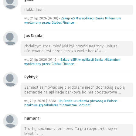
dokładnie
…
wt., 21 lip 2026 (07:30)
•
Zakup eSIM w aplikacji Banku Millennium
wyróżniony przez Global Finance
Jas Fasola
:
chciałbym zrozumieć jaki był powód nagrody. Usługa
oferowana jest przez bardzo wiele banków.
…
wt., 21 lip 2026 (07:12)
•
Zakup eSIM w aplikacji Banku Millennium
wyróżniony przez Global Finance
PykPyk
:
Zamiast zajmować się pierdołami niech dopracują swoją
beznadziejną aplikację bankową bo ma podstawowe
…
wt., 7 lip 2026 (16:36)
•
UniCredit uruchamia pierwszą w Polsce
bankową grę fabularną “Kosmiczna Fortuna”
human1
:
Trochę spóźniony ten news. Ta gra rozpoczęła się w
kwietniu.
…