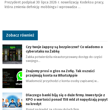
Prezydent podpisał 30 lipca 2026 r. nowelizację Kodeksu pracy,
która zmienia definicję mobbingu i wprowadza …
Zobacz również
Czy twoje żappsy są bezpieczne? Co wiadomo o
cyberataku na Żabkę
Żabka potwierdziła nieautoryzowany dostęp do części
swojego…
Znajomy prosi o głos na Zofię. Tak oszuści
przejmują konta na WhatsAppie
Wiadomość przychodzi z konta osoby zapisanej w…
Dlaczego banki biją się o duże firmy. Inwestycje z
KPO o wartości ponad 158 mld zł napędzają popyt
na kredyt
Popyt na kredyt ze strony dużych firm…