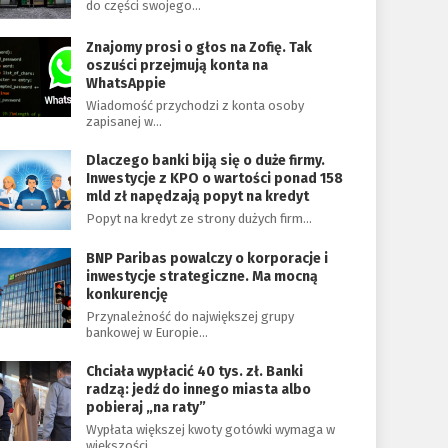
do części swojego…
Znajomy prosi o głos na Zofię. Tak
oszuści przejmują konta na
WhatsAppie
Wiadomość przychodzi z konta osoby
zapisanej w…
Dlaczego banki biją się o duże firmy.
Inwestycje z KPO o wartości ponad 158
mld zł napędzają popyt na kredyt
Popyt na kredyt ze strony dużych firm…
BNP Paribas powalczy o korporacje i
inwestycje strategiczne. Ma mocną
konkurencję
Przynależność do największej grupy
bankowej w Europie…
Chciała wypłacić 40 tys. zł. Banki
radzą: jedź do innego miasta albo
pobieraj „na raty”
Wypłata większej kwoty gotówki wymaga w
większości…