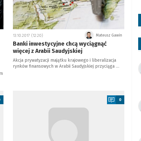
13.10.2017 (12:20)
Mateusz Gawin
Banki inwestycyjne chcą wyciągnąć
więcej z Arabii Saudyjskiej
Akcja prywatyzacji majątku krajowego i liberalizacja
rynków finansowych w Arabii Saudyjskiej przyciąga …
em
a
0
0