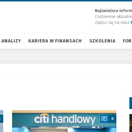
Najświeższe inform
Codziennie aktualn
Zapisz się na nasz
ANALIZY
KARIERA W FINANSACH
SZKOLENIA
FO
a
0
0