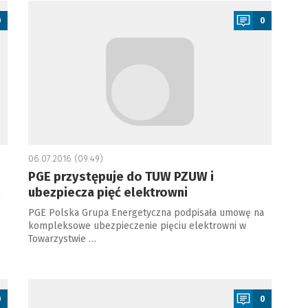
a
0
0
06.07.2016 (09:49)
PGE przystępuje do TUW PZUW i
i
ubezpiecza pięć elektrowni
PGE Polska Grupa Energetyczna podpisała umowę na
kompleksowe ubezpieczenie pięciu elektrowni w
Towarzystwie …
a
0
0