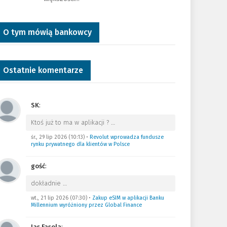
O tym mówią bankowcy
Ostatnie komentarze
SK
:
Ktoś już to ma w aplikacji ?
…
śr., 29 lip 2026 (10:13)
•
Revolut wprowadza fundusze
rynku prywatnego dla klientów w Polsce
gość
:
dokładnie
…
wt., 21 lip 2026 (07:30)
•
Zakup eSIM w aplikacji Banku
Millennium wyróżniony przez Global Finance
Jas Fasola
: