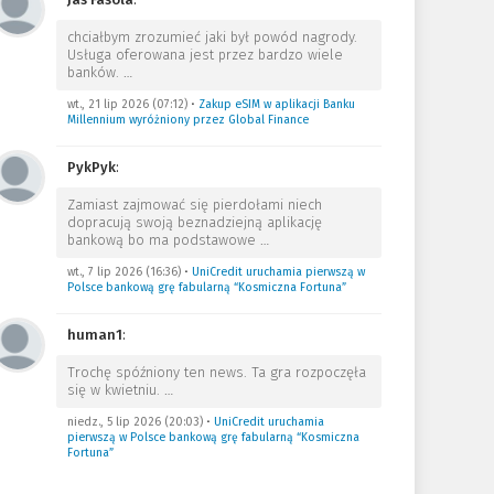
chciałbym zrozumieć jaki był powód nagrody.
Usługa oferowana jest przez bardzo wiele
banków.
…
wt., 21 lip 2026 (07:12)
•
Zakup eSIM w aplikacji Banku
Millennium wyróżniony przez Global Finance
PykPyk
:
Zamiast zajmować się pierdołami niech
dopracują swoją beznadziejną aplikację
bankową bo ma podstawowe
…
wt., 7 lip 2026 (16:36)
•
UniCredit uruchamia pierwszą w
Polsce bankową grę fabularną “Kosmiczna Fortuna”
human1
:
Trochę spóźniony ten news. Ta gra rozpoczęła
się w kwietniu.
…
niedz., 5 lip 2026 (20:03)
•
UniCredit uruchamia
pierwszą w Polsce bankową grę fabularną “Kosmiczna
Fortuna”