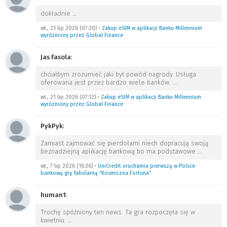
dokładnie
…
wt., 21 lip 2026 (07:30)
•
Zakup eSIM w aplikacji Banku Millennium
wyróżniony przez Global Finance
Jas Fasola
:
chciałbym zrozumieć jaki był powód nagrody. Usługa
oferowana jest przez bardzo wiele banków.
…
wt., 21 lip 2026 (07:12)
•
Zakup eSIM w aplikacji Banku Millennium
wyróżniony przez Global Finance
PykPyk
:
Zamiast zajmować się pierdołami niech dopracują swoją
beznadziejną aplikację bankową bo ma podstawowe
…
wt., 7 lip 2026 (16:36)
•
UniCredit uruchamia pierwszą w Polsce
bankową grę fabularną “Kosmiczna Fortuna”
human1
:
Trochę spóźniony ten news. Ta gra rozpoczęła się w
kwietniu.
…