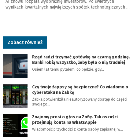
AI znowu rozpala wyobraźnię inwestorów. Po świetnych
wynikach kwartalnych największych spółek technologicznych …
Zobacz również
Rząd radzi trzymać gotówkę na czarną godzinę.
Banki robią wszystko, żeby było o nią trudniej
Osiem lat temu pytałem, co będzie, gdy…
Czy twoje żappsy są bezpieczne? Co wiadomo o
cyberataku na Żabkę
Żabka potwierdziła nieautoryzowany dostęp do części
swojego…
Znajomy prosi o głos na Zofię. Tak oszuści
przejmują konta na WhatsAppie
Wiadomość przychodzi z konta osoby zapisanej w…