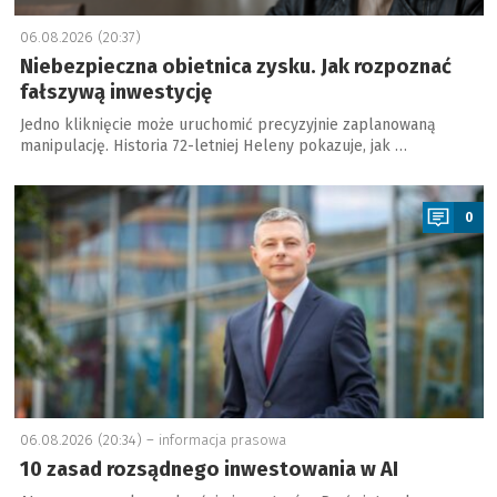
06.08.2026 (20:37)
Niebezpieczna obietnica zysku. Jak rozpoznać
fałszywą inwestycję
Jedno kliknięcie może uruchomić precyzyjnie zaplanowaną
manipulację. Historia 72-letniej Heleny pokazuje, jak …
a
0
06.08.2026 (20:34) –
informacja prasowa
10 zasad rozsądnego inwestowania w AI