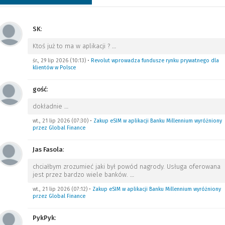
SK
:
Ktoś już to ma w aplikacji ?
…
śr., 29 lip 2026 (10:13)
•
Revolut wprowadza fundusze rynku prywatnego dla
klientów w Polsce
gość
:
dokładnie
…
wt., 21 lip 2026 (07:30)
•
Zakup eSIM w aplikacji Banku Millennium wyróżniony
przez Global Finance
Jas Fasola
:
chciałbym zrozumieć jaki był powód nagrody. Usługa oferowana
jest przez bardzo wiele banków.
…
wt., 21 lip 2026 (07:12)
•
Zakup eSIM w aplikacji Banku Millennium wyróżniony
przez Global Finance
PykPyk
: