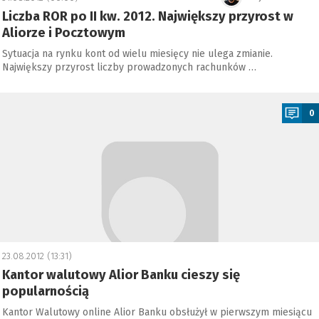
Liczba ROR po II kw. 2012. Największy przyrost w
Aliorze i Pocztowym
Sytuacja na rynku kont od wielu miesięcy nie ulega zmianie.
Największy przyrost liczby prowadzonych rachunków …
a
0
23.08.2012 (13:31)
Kantor walutowy Alior Banku cieszy się
popularnością
Kantor Walutowy online Alior Banku obsłużył w pierwszym miesiącu