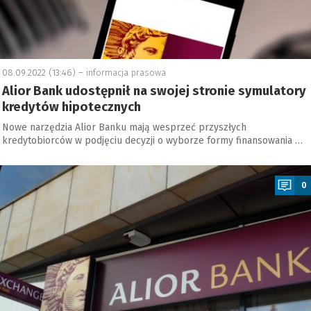
08.09.2022 (13:46) –
informacja prasowa
Alior Bank udostępnił na swojej stronie symulatory
kredytów hipotecznych
Nowe narzędzia Alior Banku mają wesprzeć przyszłych
kredytobiorców w podjęciu decyzji o wyborze formy finansowania …
a
0