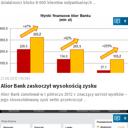
działalności blisko 8 000 klientów indywidualnych …
a
0
21.08.2012 (10:58)
Alior Bank zaskoczył wysokością zysku
Alior Bank zanotował w I półroczu 2012 r. znaczący wzrost wyników –
jego skonsolidowany zysk netto przekroczył …
a
0