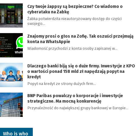
Czy twoje żappsy są bezpieczne? Co wiadomo o
cyberataku na Żabkę
Żabka potwierdziła nieautoryzowany dostęp do części
swojego…
Znajomy prosi o głos na Zofię. Tak oszuści przejmują
konta na WhatsAppie
Wiadomość przychodzi z konta osoby zapisanej w…
Dlaczego banki biją się o duże firmy. Inwestycje z KPO
o wartości ponad 158 mld zł napędzają popyt na
kredyt
Popyt na kredyt ze strony dużych firm…
BNP Paribas powalczy o korporacje i inwestycje
strategiczne. Ma mocną konkurencję
Przynależność do największej grupy bankowej w Europie…
Who is who