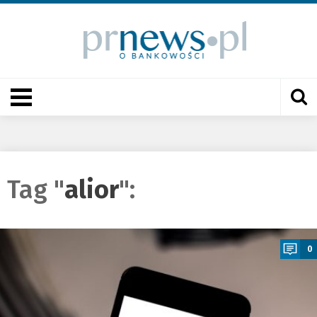
Tag "
alior
":
a
0