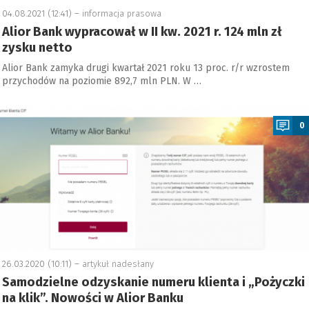
04.08.2021 (12:41) –
informacja prasowa
Alior Bank wypracował w II kw. 2021 r. 124 mln zł
zysku netto
Alior Bank zamyka drugi kwartał 2021 roku 13 proc. r/r wzrostem
przychodów na poziomie 892,7 mln PLN. W …
a
0
26.03.2020 (10:11) –
artykuł nadesłany
Samodzielne odzyskanie numeru klienta i „Pożyczki
na klik”. Nowości w Alior Banku