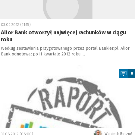
03.09.2012 (21:15)
Alior Bank otworzył najwięcej rachunków w ciągu
roku
Według zestawienia przygotowanego przez portal Bankier.pl, Alior
Bank odnotował po II kwartale 2012 roku …
a
0
31.08.2012 (06:00)
Wojciech Boczoń