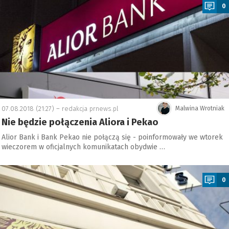
0
07.08.2018 (21:27) –
redakcja prnews.pl
Malwina Wrotniak
Nie będzie połączenia Aliora i Pekao
Alior Bank i Bank Pekao nie połączą się - poinformowały we wtorek
wieczorem w oficjalnych komunikatach obydwie …
a
0