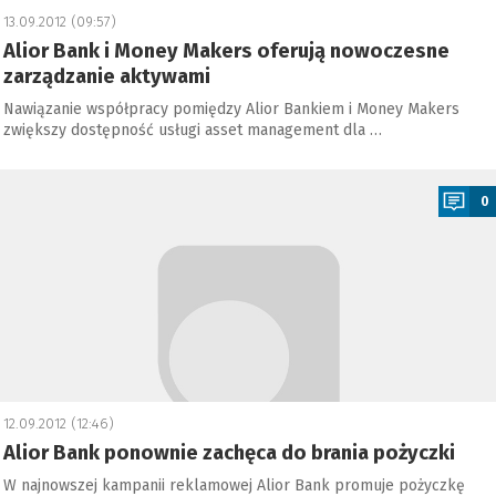
13.09.2012 (09:57)
Alior Bank i Money Makers oferują nowoczesne
zarządzanie aktywami
Nawiązanie współpracy pomiędzy Alior Bankiem i Money Makers
zwiększy dostępność usługi asset management dla …
a
0
12.09.2012 (12:46)
Alior Bank ponownie zachęca do brania pożyczki
W najnowszej kampanii reklamowej Alior Bank promuje pożyczkę