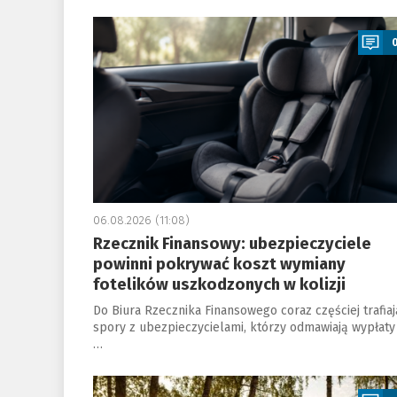
a
06.08.2026 (11:08)
Rzecznik Finansowy: ubezpieczyciele
powinni pokrywać koszt wymiany
fotelików uszkodzonych w kolizji
Do Biura Rzecznika Finansowego coraz częściej trafiaj
spory z ubezpieczycielami, którzy odmawiają wypłaty
…
a