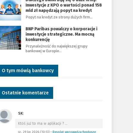
Inwestycje z KPO o wartości ponad 158
mld zł napędzają popyt na kredyt
Popyt na kredyt ze strony dużych firm…
BNP Paribas powalczy o korporacje i
inwestycje strategiczne. Ma mocną
konkurencję
Przynależność do największej grupy
bankowej w Europie…
O tym mówią bankowcy
Ostatnie komentarze
SK
:
Ktoś już to ma w aplikacji ?
…
śr., 29 lip 2026 (10:13)
•
Revolut wprowadza fundusze