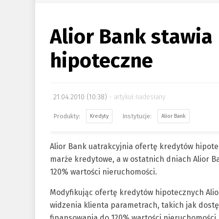
Alior Bank stawia
hipoteczne
21.04.2010 (10:38)
artykuł nadesłany
Kredyty
Alior Bank
Alior Bank uatrakcyjnia ofertę kredytów hipot
marże kredytowe, a w ostatnich dniach Alior 
120% wartości nieruchomości.
Modyfikując ofertę kredytów hipotecznych Alio
widzenia klienta parametrach, takich jak dost
finansowania do 120% wartości nieruchomości, 