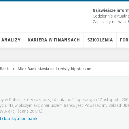
Najświeższe inform
Codziennie aktualn
Zapisz się na nasz
ANALIZY
KARIERA W FINANSACH
SZKOLENIA
FO
 Bank
Alior Bank stawia na kredyty hipoteczne
ny w Polsce, który rozpoczął działalność operacyjną 17 listopada 20
wych. Największym akcjonariuszem Banku jest Powszechny Zakład Ube
9% akcji (dane 2017 r.).
t/banki/alior-bank