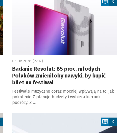
0
0
05.08.2026 (22:12)
Badanie Revolut: 85 proc. młodych
Polaków zmieniłoby nawyki, by kupić
bilet na festiwal
Festiwale muzyczne coraz mocniej wpływają na to, jak
pokolenie Z planuje budżety i wybiera kierunki
podróży. Z …
a
0
0