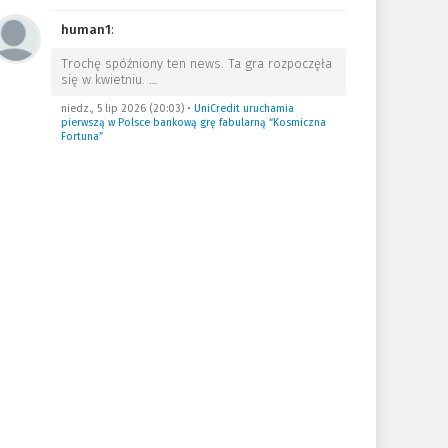
human1
:
Trochę spóźniony ten news. Ta gra rozpoczęła
się w kwietniu.
…
niedz., 5 lip 2026 (20:03)
•
UniCredit uruchamia
pierwszą w Polsce bankową grę fabularną “Kosmiczna
Fortuna”