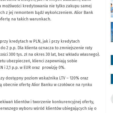
a możliwości kredytowania nie tylko zakupu samej
ch z jej remontem bądź wykończeniem. Alior Bank
ofertę na takich warunkach.
przy kredytach w PLN, jak i przy kredytach
o 2 p.p. Dla klienta oznacza to zmniejszenie raty
ści 300 tys. zł na okres 30 lat, bez wkładu własnego).
tu ubezpieczeń, klienci zapewniają sobie
N i 2,1 p.p. w EUR oraz prowizję 0%.
szy dostępny poziom wskaźnika LTV – 120% oraz
ją obecnie ofertę Alior Banku w czołówce na rynku
kiwań klientów i tworzenie konkurencyjnej oferty,
pierwszego wyboru wśród klientów ubiegających się o