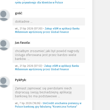
rynku prywatnego dla klientów w Polsce
gość
:
dokładnie
…
wt., 21 lip 2026 (07:30)
•
Zakup eSIM w aplikacji Banku
Millennium wyróżniony przez Global Finance
Jas Fasola
:
chciałbym zrozumieć jaki był powód nagrody.
Usługa oferowana jest przez bardzo wiele
banków.
…
wt., 21 lip 2026 (07:12)
•
Zakup eSIM w aplikacji Banku
Millennium wyróżniony przez Global Finance
PykPyk
:
Zamiast zajmować się pierdołami niech
dopracują swoją beznadziejną aplikację
bankową bo ma podstawowe
…
wt., 7 lip 2026 (16:36)
•
UniCredit uruchamia pierwszą w
Polsce bankową grę fabularną “Kosmiczna Fortuna”