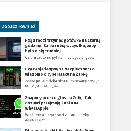
Zobacz również
Rząd radzi trzymać gotówkę na czarną
godzinę. Banki robią wszystko, żeby
było o nią trudniej
Osiem lat temu pytałem, co będzie, gdy…
Czy twoje żappsy są bezpieczne? Co
wiadomo o cyberataku na Żabkę
Żabka potwierdziła nieautoryzowany dostęp
do części swojego…
Znajomy prosi o głos na Zofię. Tak
oszuści przejmują konta na
WhatsAppie
Wiadomość przychodzi z konta osoby
zapisanej w…
Dlaczego banki biją się o duże firmy.