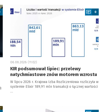
a
0
0
06.08.2026 (11:02)
KIR podsumował lipiec: przelewy
natychmiastowe znów motorem wzrostu
W lipcu 2026 r. Krajowa Izba Rozliczeniowa rozliczyła w
systemie Elixir 189,91 mln transakcji o łącznej wartości
ą
…
a