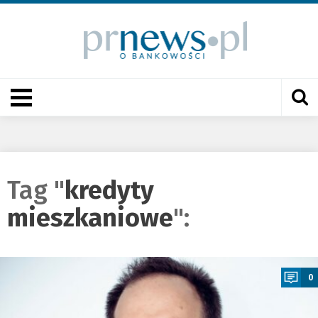
Tag "
kredyty
mieszkaniowe
":
a
0