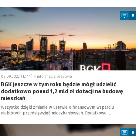
a
0
09.09.2022 (12:44) –
informacja prasowa
BGK jeszcze w tym roku będzie mógł udzielić
dodatkowo ponad 1,2 mld zł dotacji na budowę
mieszkań
Wszystko dzięki zmianie w ustawie o finansowym wsparciu
niektórych przedsięwzięć mieszkaniowych. Dodatkowe …
a
0