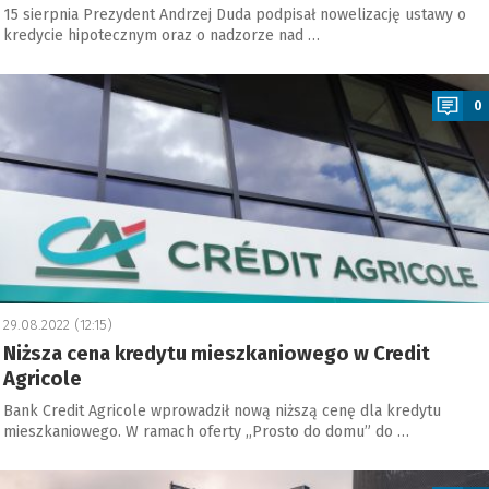
15 sierpnia Prezydent Andrzej Duda podpisał nowelizację ustawy o
kredycie hipotecznym oraz o nadzorze nad …
a
0
29.08.2022 (12:15)
Niższa cena kredytu mieszkaniowego w Credit
Agricole
Bank Credit Agricole wprowadził nową niższą cenę dla kredytu
mieszkaniowego. W ramach oferty ,,Prosto do domu” do …
a