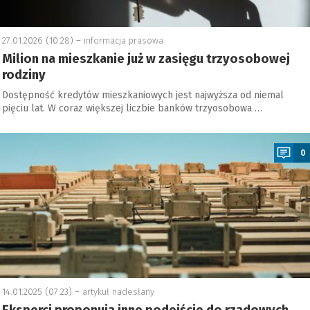
27.01.2026 (10:28) –
informacja prasowa
Milion na mieszkanie już w zasięgu trzyosobowej
rodziny
Dostępność kredytów mieszkaniowych jest najwyższa od niemal
pięciu lat. W coraz większej liczbie banków trzyosobowa …
a
0
14.01.2025 (07:23) –
artykuł nadesłany