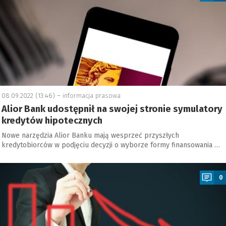
08.09.2022 (13:46) –
informacja prasowa
Alior Bank udostępnił na swojej stronie symulatory
kredytów hipotecznych
Nowe narzędzia Alior Banku mają wesprzeć przyszłych
kredytobiorców w podjęciu decyzji o wyborze formy finansowania …
a
0