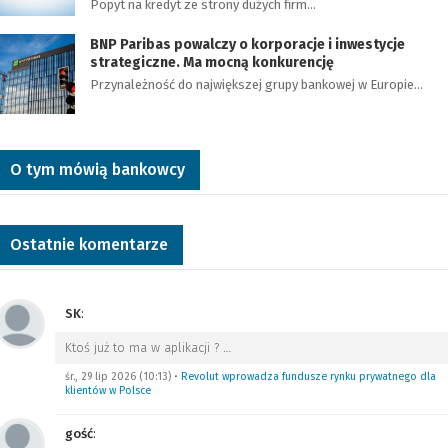
Popyt na kredyt ze strony dużych firm…
BNP Paribas powalczy o korporacje i inwestycje
strategiczne. Ma mocną konkurencję
Przynależność do największej grupy bankowej w Europie…
O tym mówią bankowcy
Ostatnie komentarze
SK
:
Ktoś już to ma w aplikacji ?
…
śr., 29 lip 2026 (10:13)
•
Revolut wprowadza fundusze rynku prywatnego dla
klientów w Polsce
gość
: