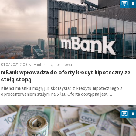
0
01.07.2021 (10:08) –
informacja prasowa
mBank wprowadza do oferty kredyt hipoteczny ze
stałą stopą
Klienci mBanku mogą już skorzystać z kredytu hipotecznego z
oprocentowaniem stałym na 5 lat. Oferta dostępna jest …
a
0