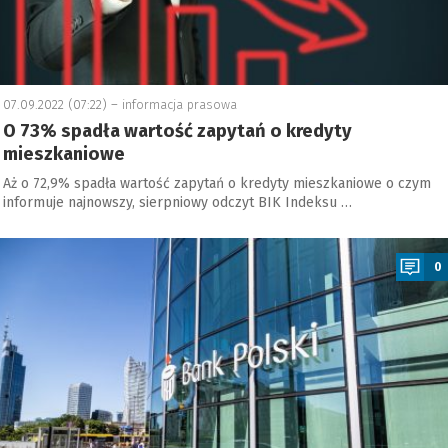
07.09.2022 (07:22) –
informacja prasowa
O 73% spadła wartość zapytań o kredyty
mieszkaniowe
Aż o 72,9% spadła wartość zapytań o kredyty mieszkaniowe o czym
informuje najnowszy, sierpniowy odczyt BIK Indeksu …
a
0