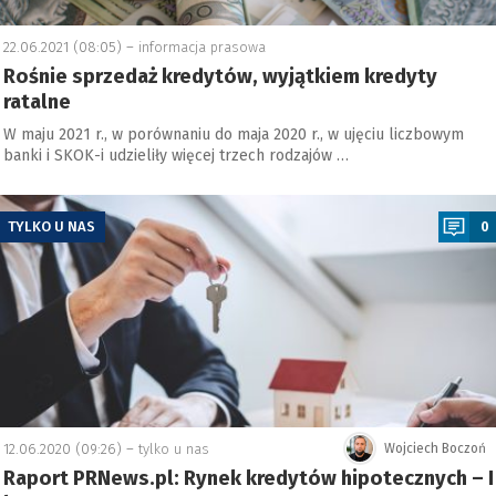
22.06.2021 (08:05) –
informacja prasowa
Rośnie sprzedaż kredytów, wyjątkiem kredyty
ratalne
W maju 2021 r., w porównaniu do maja 2020 r., w ujęciu liczbowym
banki i SKOK-i udzieliły więcej trzech rodzajów …
a
TYLKO U NAS
0
12.06.2020 (09:26) –
tylko u nas
Wojciech Boczoń
Raport PRNews.pl: Rynek kredytów hipotecznych – I