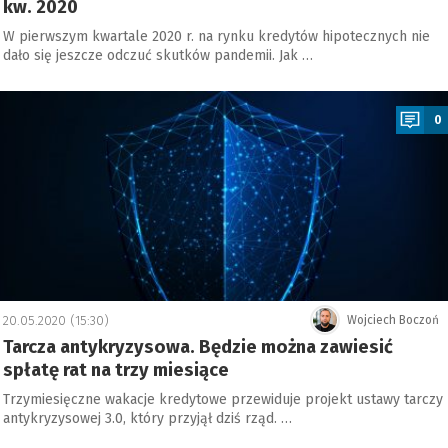
kw. 2020
W pierwszym kwartale 2020 r. na rynku kredytów hipotecznych nie
dało się jeszcze odczuć skutków pandemii. Jak …
a
0
20.05.2020 (15:30)
Wojciech Boczoń
Tarcza antykryzysowa. Będzie można zawiesić
spłatę rat na trzy miesiące
Trzymiesięczne wakacje kredytowe przewiduje projekt ustawy tarczy
antykryzysowej 3.0, który przyjął dziś rząd. …