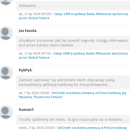
dokładnie
…
wt., 21 lip 2026 (07:30)
•
Zakup eSIM w aplikacji Banku Millennium wyróżniony
przez Global Finance
Jas Fasola
:
chciałbym zrozumieć jaki był powód nagrody. Usługa oferowana
jest przez bardzo wiele banków.
…
wt., 21 lip 2026 (07:12)
•
Zakup eSIM w aplikacji Banku Millennium wyróżniony
przez Global Finance
PykPyk
:
Zamiast zajmować się pierdołami niech dopracują swoją
beznadziejną aplikację bankową bo ma podstawowe
…
wt., 7 lip 2026 (16:36)
•
UniCredit uruchamia pierwszą w Polsce bankową grę
fabularną “Kosmiczna Fortuna”
human1
:
Trochę spóźniony ten news. Ta gra rozpoczęła się w kwietniu.
…
niedz., 5 lip 2026 (20:03)
•
UniCredit uruchamia pierwszą w Polsce bankową