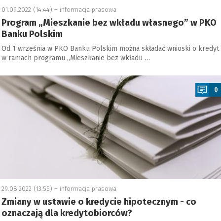
01.09.2022 (14:44) –
informacja prasowa
Program „Mieszkanie bez wkładu własnego” w PKO
Banku Polskim
Od 1 września w PKO Banku Polskim można składać wnioski o kredyt
w ramach programu „Mieszkanie bez wkładu …
a
0
29.08.2022 (13:55) –
informacja prasowa
Zmiany w ustawie o kredycie hipotecznym - co
oznaczają dla kredytobiorców?