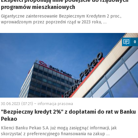
Eksperci proponują inne podejście do rządowych
programów mieszkaniowych
Gigantyczne zainteresowanie Bezpiecznym Kredytem 2 proc.,
wprowadzonym przez poprzedni rząd w 2023 roku, …
a
0
30.06.2023 (07:21) –
informacja prasowa
"Bezpieczny kredyt 2%" z dopłatami do rat w Banku
Pekao
Klienci Banku Pekao S.A. już mogą zasięgnąć informacji, jak
skorzystać z preferencyjnego finansowania na zakup …