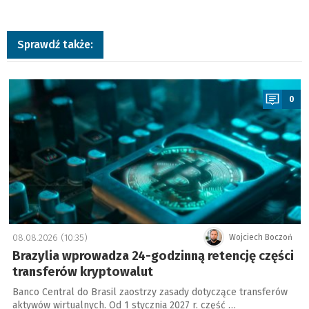
Sprawdź także:
a
0
08.08.2026 (10:35)
Wojciech Boczoń
Brazylia wprowadza 24-godzinną retencję części
transferów kryptowalut
Banco Central do Brasil zaostrzy zasady dotyczące transferów
aktywów wirtualnych. Od 1 stycznia 2027 r. część …