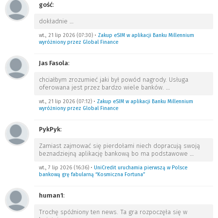
gość
:
dokładnie
…
wt., 21 lip 2026 (07:30)
•
Zakup eSIM w aplikacji Banku Millennium
wyróżniony przez Global Finance
Jas Fasola
:
chciałbym zrozumieć jaki był powód nagrody. Usługa
oferowana jest przez bardzo wiele banków.
…
wt., 21 lip 2026 (07:12)
•
Zakup eSIM w aplikacji Banku Millennium
wyróżniony przez Global Finance
PykPyk
:
Zamiast zajmować się pierdołami niech dopracują swoją
beznadziejną aplikację bankową bo ma podstawowe
…
wt., 7 lip 2026 (16:36)
•
UniCredit uruchamia pierwszą w Polsce
bankową grę fabularną “Kosmiczna Fortuna”
human1
:
Trochę spóźniony ten news. Ta gra rozpoczęła się w