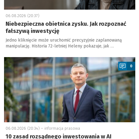
06.08.2026 (20:37)
Niebezpieczna obietnica zysku. Jak rozpoznać
fałszywą inwestycję
Jedno kliknięcie może uruchomić precyzyjnie zaplanowaną
manipulację. Historia 72-letniej Heleny pokazuje, jak …
a
0
06.08.2026 (20:34) –
informacja prasowa
10 zasad rozsądnego inwestowania w AI