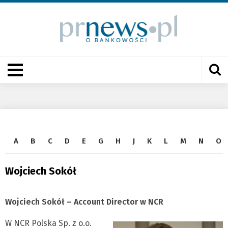
A
B
C
D
E
G
H
J
K
L
M
N
O
Wojciech Sokół
Wojciech Sokół – Account Director
w NCR
W NCR Polska Sp. z o.o.