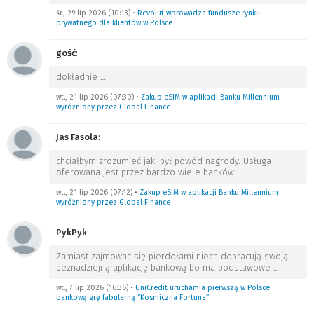
śr., 29 lip 2026 (10:13)
•
Revolut wprowadza fundusze rynku
prywatnego dla klientów w Polsce
gość
:
dokładnie
…
wt., 21 lip 2026 (07:30)
•
Zakup eSIM w aplikacji Banku Millennium
wyróżniony przez Global Finance
Jas Fasola
:
chciałbym zrozumieć jaki był powód nagrody. Usługa
oferowana jest przez bardzo wiele banków.
…
wt., 21 lip 2026 (07:12)
•
Zakup eSIM w aplikacji Banku Millennium
wyróżniony przez Global Finance
PykPyk
:
Zamiast zajmować się pierdołami niech dopracują swoją
beznadziejną aplikację bankową bo ma podstawowe
…
wt., 7 lip 2026 (16:36)
•
UniCredit uruchamia pierwszą w Polsce
bankową grę fabularną “Kosmiczna Fortuna”