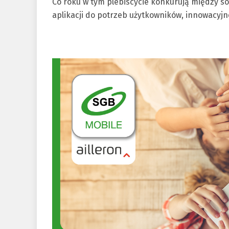
Co roku w tym plebiscycie konkurują między so
aplikacji do potrzeb użytkowników, innowacyjn