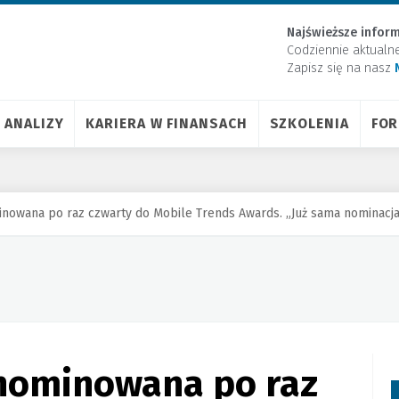
Najświeższe inform
Codziennie aktualn
Zapisz się na nasz
ANALIZY
KARIERA W FINANSACH
SZKOLENIA
FO
nowana po raz czwarty do Mobile Trends Awards. „Już sama nominacj
nominowana po raz