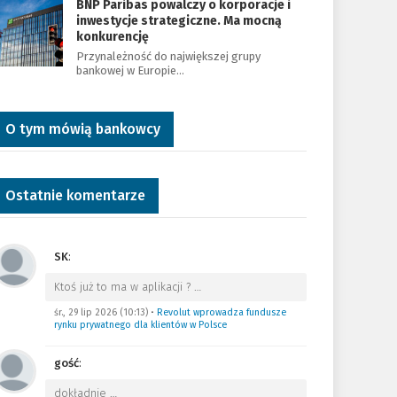
BNP Paribas powalczy o korporacje i
inwestycje strategiczne. Ma mocną
konkurencję
Przynależność do największej grupy
bankowej w Europie…
O tym mówią bankowcy
Ostatnie komentarze
SK
:
Ktoś już to ma w aplikacji ?
…
śr., 29 lip 2026 (10:13)
•
Revolut wprowadza fundusze
rynku prywatnego dla klientów w Polsce
gość
:
dokładnie
…