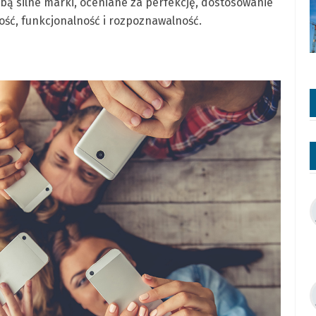
bą silne marki, oceniane za perfekcję, dostosowanie
ość, funkcjonalność i rozpoznawalność.