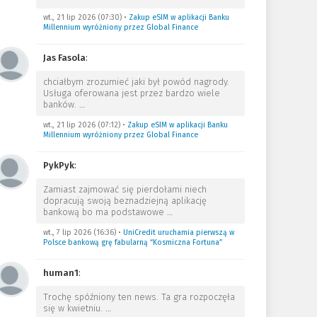
wt., 21 lip 2026 (07:30)
•
Zakup eSIM w aplikacji Banku
Millennium wyróżniony przez Global Finance
Jas Fasola
:
chciałbym zrozumieć jaki był powód nagrody.
Usługa oferowana jest przez bardzo wiele
banków.
…
wt., 21 lip 2026 (07:12)
•
Zakup eSIM w aplikacji Banku
Millennium wyróżniony przez Global Finance
PykPyk
:
Zamiast zajmować się pierdołami niech
dopracują swoją beznadziejną aplikację
bankową bo ma podstawowe
…
wt., 7 lip 2026 (16:36)
•
UniCredit uruchamia pierwszą w
Polsce bankową grę fabularną “Kosmiczna Fortuna”
human1
:
Trochę spóźniony ten news. Ta gra rozpoczęła
się w kwietniu.
…