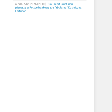
niedz., 5 lip 2026 (20:03)
•
UniCredit uruchamia
pierwszą w Polsce bankową grę fabularną “Kosmiczna
Fortuna”