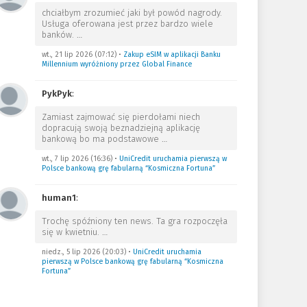
chciałbym zrozumieć jaki był powód nagrody.
Usługa oferowana jest przez bardzo wiele
banków.
…
wt., 21 lip 2026 (07:12)
•
Zakup eSIM w aplikacji Banku
Millennium wyróżniony przez Global Finance
PykPyk
:
Zamiast zajmować się pierdołami niech
dopracują swoją beznadziejną aplikację
bankową bo ma podstawowe
…
wt., 7 lip 2026 (16:36)
•
UniCredit uruchamia pierwszą w
Polsce bankową grę fabularną “Kosmiczna Fortuna”
human1
:
Trochę spóźniony ten news. Ta gra rozpoczęła
się w kwietniu.
…
niedz., 5 lip 2026 (20:03)
•
UniCredit uruchamia
pierwszą w Polsce bankową grę fabularną “Kosmiczna
Fortuna”