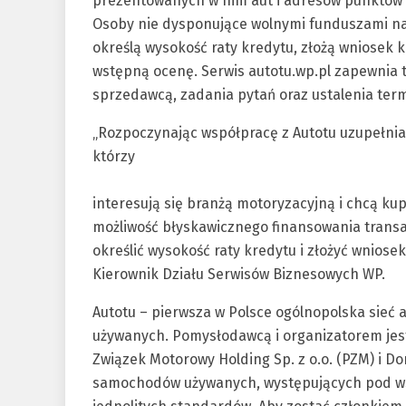
prezentowanych w nim aut i adresów punktów A
Osoby nie dysponujące wolnymi funduszami na
określą wysokość raty kredytu, złożą wniosek 
wstępną ocenę. Serwis autotu.wp.pl zapewnia 
sprzedawcą, zadania pytań oraz ustalenia term
„Rozpoczynając współpracę z Autotu uzupełni
którzy
interesują się branżą motoryzacyjną i chcą ku
możliwość błyskawicznego finansowania transakc
określić wysokość raty kredytu i złożyć wniose
Kierownik Działu Serwisów Biznesowych WP.
Autotu – pierwsza w Polsce ogólnopolska si
używanych. Pomysłodawcą i organizatorem jest 
Związek Motorowy Holding Sp. z o.o. (PZM) i D
samochodów używanych, występujących pod ws