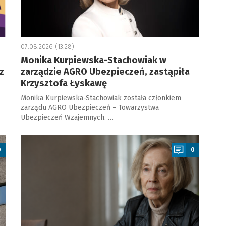
07.08.2026 (13:28)
Monika Kurpiewska-Stachowiak w
z
zarządzie AGRO Ubezpieczeń, zastąpiła
Krzysztofa Łyskawę
Monika Kurpiewska-Stachowiak została członkiem
zarządu AGRO Ubezpieczeń – Towarzystwa
Ubezpieczeń Wzajemnych. …
a
0
0