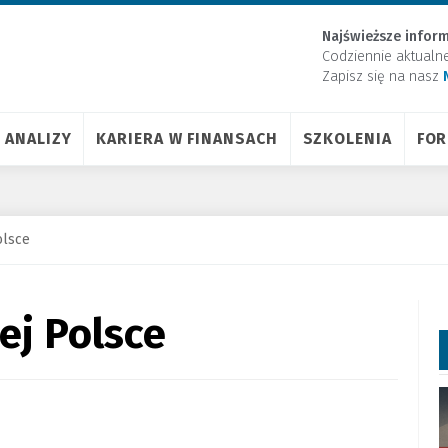
Najświeższe inform
Codziennie aktualn
Zapisz się na nasz
ANALIZY
KARIERA W FINANSACH
SZKOLENIA
FO
olsce
ej Polsce