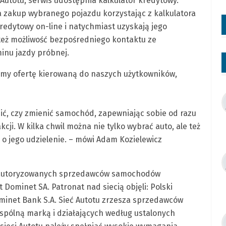
utotu, serwis udostępnia kalkulator kredytowy.
 zakup wybranego pojazdu korzystając z kalkulatora
kredytowy on-line i natychmiast uzyskają jego
też możliwość bezpośredniego kontaktu ze
inu jazdy próbnej.
amy ofertę kierowaną do naszych użytkowników,
pić, czy zmienić samochód, zapewniając sobie od razu
ji. W kilka chwil można nie tylko wybrać auto, ale też
k o jego udzielenie. – mówi Adam Kozielewicz
eć autoryzowanych sprzedawców samochodów
Dominet SA. Patronat nad siecią objęli: Polski
ominet Bank S.A. Sieć Autotu zrzesza sprzedawców
pólną marką i działających według ustalonych