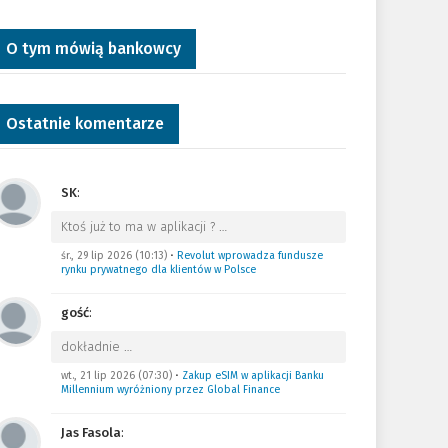
O tym mówią bankowcy
Ostatnie komentarze
SK
:
Ktoś już to ma w aplikacji ?
…
śr., 29 lip 2026 (10:13)
•
Revolut wprowadza fundusze
rynku prywatnego dla klientów w Polsce
gość
:
dokładnie
…
wt., 21 lip 2026 (07:30)
•
Zakup eSIM w aplikacji Banku
Millennium wyróżniony przez Global Finance
Jas Fasola
: