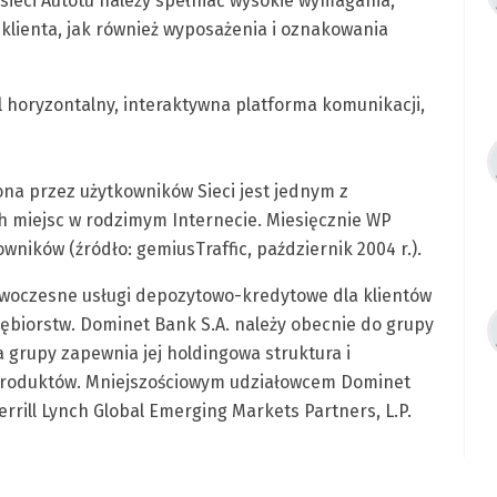
sieci Autotu należy spełniać wysokie wymagania,
 klienta, jak również wyposażenia i oznakowania
al horyzontalny, interaktywna platforma komunikacji,
na przez użytkowników Sieci jest jednym z
h miejsc w rodzimym Internecie. Miesięcznie WP
ników (źródło: gemiusTraffic, październik 2004 r.).
nowoczesne usługi depozytowo-kredytowe dla klientów
ębiorstw. Dominet Bank S.A. należy obecnie do grupy
a grupy zapewnia jej holdingowa struktura i
 produktów. Mniejszościowym udziałowcem Dominet
errill Lynch Global Emerging Markets Partners, L.P.