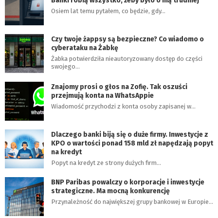
Banki robią wszystko, żeby było o nią trudniej
Osiem lat temu pytałem, co będzie, gdy…
Czy twoje żappsy są bezpieczne? Co wiadomo o
cyberataku na Żabkę
Żabka potwierdziła nieautoryzowany dostęp do części
swojego…
Znajomy prosi o głos na Zofię. Tak oszuści
przejmują konta na WhatsAppie
Wiadomość przychodzi z konta osoby zapisanej w…
Dlaczego banki biją się o duże firmy. Inwestycje z
KPO o wartości ponad 158 mld zł napędzają popyt
na kredyt
Popyt na kredyt ze strony dużych firm…
BNP Paribas powalczy o korporacje i inwestycje
strategiczne. Ma mocną konkurencję
Przynależność do największej grupy bankowej w Europie…