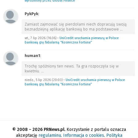
wyróżniony przez Global Finance
PykPyk
:
Zamiast zajmować się pierdołami niech dopracują swoją
beznadziejną aplikację bankową bo ma podstawowe
…
wt., 7 lip 2026 (16:36)
•
UniCredit uruchamia pierwszą w Polsce
bankową grę fabularną “Kosmiczna Fortuna”
human1
:
Trochę spóźniony ten news. Ta gra rozpoczęła się w
kwietniu.
…
niedz., 5 lip 2026 (20:03)
•
UniCredit uruchamia pierwszą w Polsce
bankową grę fabularną “Kosmiczna Fortuna”
© 2008 − 2026 PRNews.pl.
Korzystanie z portalu oznacza
akceptację
regulaminu
.
Informacja o cookies
.
Polityka