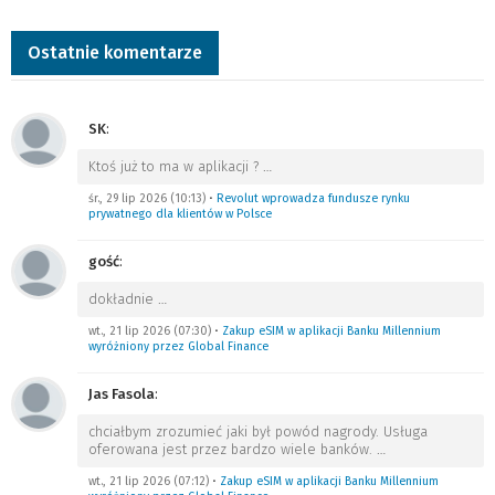
Ostatnie komentarze
SK
:
Ktoś już to ma w aplikacji ?
…
śr., 29 lip 2026 (10:13)
•
Revolut wprowadza fundusze rynku
prywatnego dla klientów w Polsce
gość
:
dokładnie
…
wt., 21 lip 2026 (07:30)
•
Zakup eSIM w aplikacji Banku Millennium
wyróżniony przez Global Finance
Jas Fasola
:
chciałbym zrozumieć jaki był powód nagrody. Usługa
oferowana jest przez bardzo wiele banków.
…
wt., 21 lip 2026 (07:12)
•
Zakup eSIM w aplikacji Banku Millennium