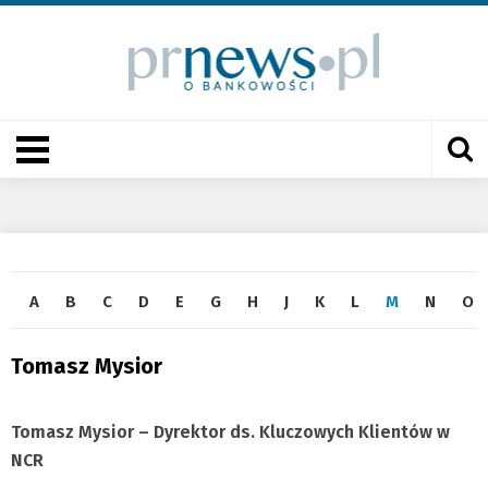
A
B
C
D
E
G
H
J
K
L
M
N
O
Tomasz Mysior
Tomasz Mysior
–
Dyrektor ds. Kluczowych Klientów
w
NCR