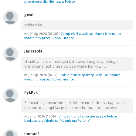
prywatnego dla klientów w Polsce
gość
:
dokładnie
…
wt., 21 lip 2026 (07:30)
•
Zakup eSIM w aplikacji Banku Millennium
wyróżniony przez Global Finance
Jas Fasola
:
chciałbym zrozumieć jaki był powód nagrody. Usługa
oferowana jest przez bardzo wiele banków.
…
wt., 21 lip 2026 (07:12)
•
Zakup eSIM w aplikacji Banku Millennium
wyróżniony przez Global Finance
PykPyk
:
Zamiast zajmować się pierdołami niech dopracują swoją
beznadziejną aplikację bankową bo ma podstawowe
…
wt., 7 lip 2026 (16:36)
•
UniCredit uruchamia pierwszą w Polsce
bankową grę fabularną “Kosmiczna Fortuna”
human1
: