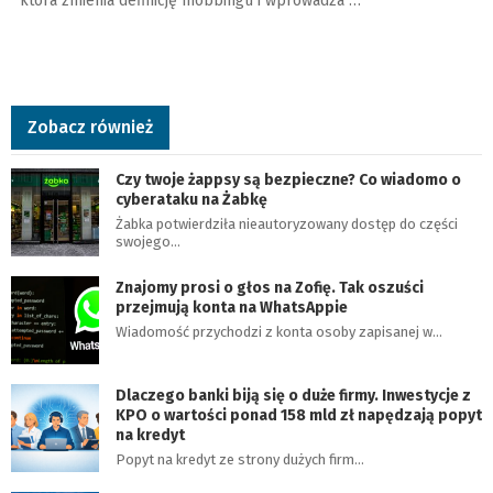
która zmienia definicję mobbingu i wprowadza …
Zobacz również
Czy twoje żappsy są bezpieczne? Co wiadomo o
cyberataku na Żabkę
Żabka potwierdziła nieautoryzowany dostęp do części
swojego…
Znajomy prosi o głos na Zofię. Tak oszuści
przejmują konta na WhatsAppie
Wiadomość przychodzi z konta osoby zapisanej w…
Dlaczego banki biją się o duże firmy. Inwestycje z
KPO o wartości ponad 158 mld zł napędzają popyt
na kredyt
Popyt na kredyt ze strony dużych firm…