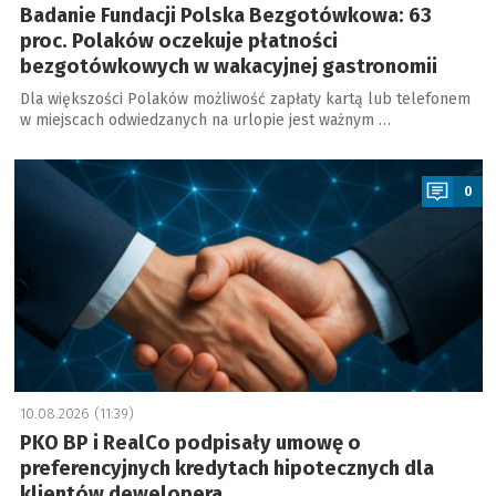
Badanie Fundacji Polska Bezgotówkowa: 63
proc. Polaków oczekuje płatności
bezgotówkowych w wakacyjnej gastronomii
Dla większości Polaków możliwość zapłaty kartą lub telefonem
w miejscach odwiedzanych na urlopie jest ważnym …
a
0
10.08.2026 (11:39)
PKO BP i RealCo podpisały umowę o
preferencyjnych kredytach hipotecznych dla
klientów dewelopera