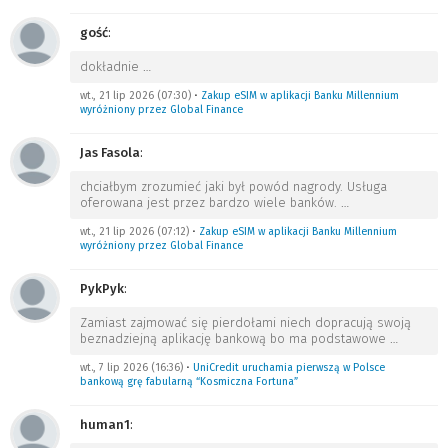
gość
:
dokładnie
…
wt., 21 lip 2026 (07:30)
•
Zakup eSIM w aplikacji Banku Millennium
wyróżniony przez Global Finance
Jas Fasola
:
chciałbym zrozumieć jaki był powód nagrody. Usługa
oferowana jest przez bardzo wiele banków.
…
wt., 21 lip 2026 (07:12)
•
Zakup eSIM w aplikacji Banku Millennium
wyróżniony przez Global Finance
PykPyk
:
Zamiast zajmować się pierdołami niech dopracują swoją
beznadziejną aplikację bankową bo ma podstawowe
…
wt., 7 lip 2026 (16:36)
•
UniCredit uruchamia pierwszą w Polsce
bankową grę fabularną “Kosmiczna Fortuna”
human1
: