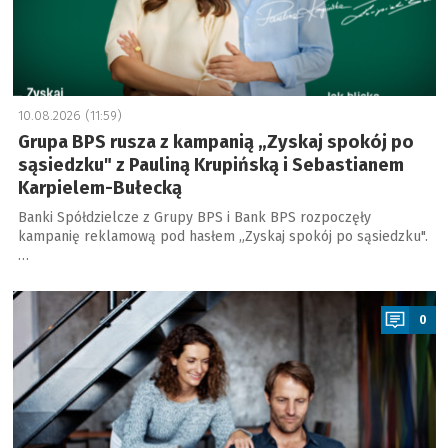
10.08.2026 (11:59)
Grupa BPS rusza z kampanią „Zyskaj spokój po
sąsiedzku" z Pauliną Krupińską i Sebastianem
Karpielem-Bułecką
Banki Spółdzielcze z Grupy BPS i Bank BPS rozpoczęły
kampanię reklamową pod hasłem „Zyskaj spokój po sąsiedzku".
…
a
0