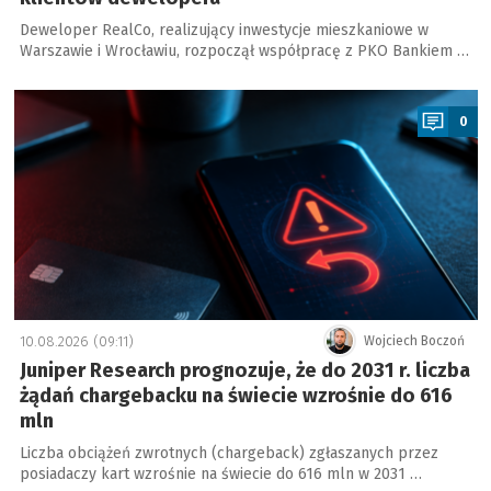
Deweloper RealCo, realizujący inwestycje mieszkaniowe w
Warszawie i Wrocławiu, rozpoczął współpracę z PKO Bankiem …
a
0
10.08.2026 (09:11)
Wojciech Boczoń
Juniper Research prognozuje, że do 2031 r. liczba
żądań chargebacku na świecie wzrośnie do 616
mln
Liczba obciążeń zwrotnych (chargeback) zgłaszanych przez
posiadaczy kart wzrośnie na świecie do 616 mln w 2031 …