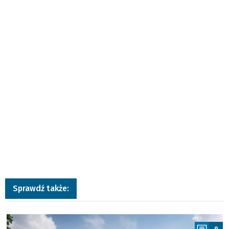
Sprawdź także:
a
0