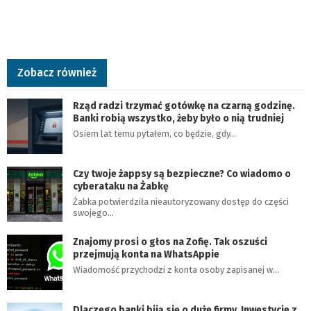
Zobacz również
Rząd radzi trzymać gotówkę na czarną godzinę.
Banki robią wszystko, żeby było o nią trudniej
Osiem lat temu pytałem, co będzie, gdy…
Czy twoje żappsy są bezpieczne? Co wiadomo o
cyberataku na Żabkę
Żabka potwierdziła nieautoryzowany dostęp do części
swojego…
Znajomy prosi o głos na Zofię. Tak oszuści
przejmują konta na WhatsAppie
Wiadomość przychodzi z konta osoby zapisanej w…
Dlaczego banki biją się o duże firmy. Inwestycje z