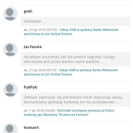
gość
:
dokładnie
…
wt., 21 lip 2026 (07:30)
•
Zakup eSIM w aplikacji Banku Millennium
wyróżniony przez Global Finance
Jas Fasola
:
chciałbym zrozumieć jaki był powód nagrody. Usługa
oferowana jest przez bardzo wiele banków.
…
wt., 21 lip 2026 (07:12)
•
Zakup eSIM w aplikacji Banku Millennium
wyróżniony przez Global Finance
PykPyk
:
Zamiast zajmować się pierdołami niech dopracują swoją
beznadziejną aplikację bankową bo ma podstawowe
…
wt., 7 lip 2026 (16:36)
•
UniCredit uruchamia pierwszą w Polsce
bankową grę fabularną “Kosmiczna Fortuna”
human1
: