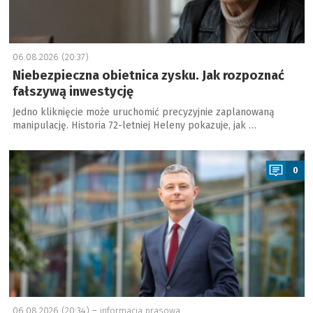
06.08.2026 (20:37)
Niebezpieczna obietnica zysku. Jak rozpoznać
fałszywą inwestycję
Jedno kliknięcie może uruchomić precyzyjnie zaplanowaną
manipulację. Historia 72-letniej Heleny pokazuje, jak …
a
0
06.08.2026 (20:34) –
informacja prasowa