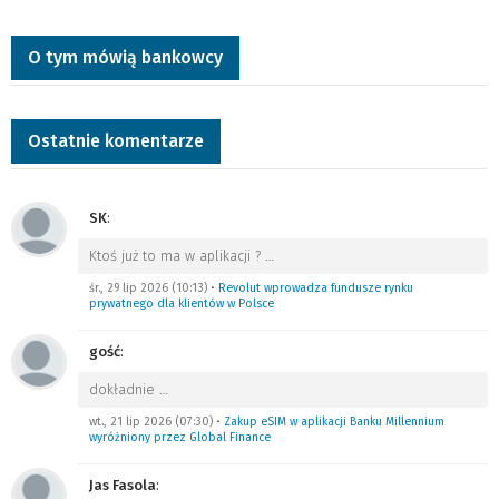
O tym mówią bankowcy
Ostatnie komentarze
SK
:
Ktoś już to ma w aplikacji ?
…
śr., 29 lip 2026 (10:13)
•
Revolut wprowadza fundusze rynku
prywatnego dla klientów w Polsce
gość
:
dokładnie
…
wt., 21 lip 2026 (07:30)
•
Zakup eSIM w aplikacji Banku Millennium
wyróżniony przez Global Finance
Jas Fasola
: