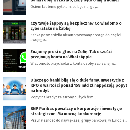
Banki robią wszystko, żeby było o nią trudniej
Osiem lat temu pytałem, co będzie, gdy…
Czy twoje żappsy są bezpieczne? Co wiadomo o
cyberataku na Żabkę
Żabka potwierdziła nieautoryzowany dostęp do części
swojego…
Znajomy prosi o głos na Zofię. Tak oszuści
przejmują konta na WhatsAppie
Wiadomość przychodzi z konta osoby zapisanej w…
Dlaczego banki biją się o duże firmy. Inwestycje z
KPO o wartości ponad 158 mld zł napędzają popyt
na kredyt
Popyt na kredyt ze strony dużych firm…
BNP Paribas powalczy o korporacje i inwestycje
strategiczne. Ma mocną konkurencję
Przynależność do największej grupy bankowej w Europie…