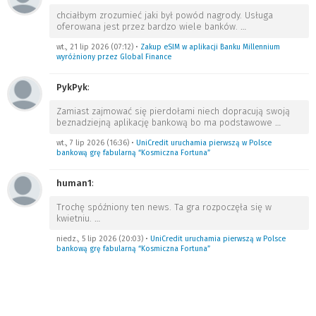
chciałbym zrozumieć jaki był powód nagrody. Usługa
oferowana jest przez bardzo wiele banków.
…
wt., 21 lip 2026 (07:12)
•
Zakup eSIM w aplikacji Banku Millennium
wyróżniony przez Global Finance
PykPyk
:
Zamiast zajmować się pierdołami niech dopracują swoją
beznadziejną aplikację bankową bo ma podstawowe
…
wt., 7 lip 2026 (16:36)
•
UniCredit uruchamia pierwszą w Polsce
bankową grę fabularną “Kosmiczna Fortuna”
human1
:
Trochę spóźniony ten news. Ta gra rozpoczęła się w
kwietniu.
…
niedz., 5 lip 2026 (20:03)
•
UniCredit uruchamia pierwszą w Polsce
bankową grę fabularną “Kosmiczna Fortuna”