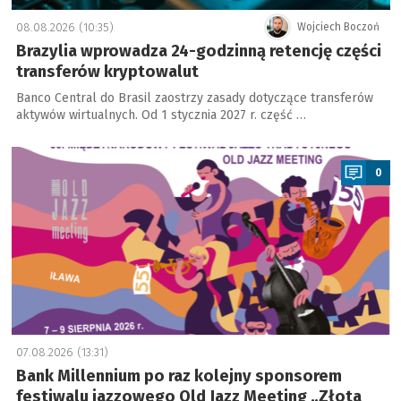
08.08.2026 (10:35)
Wojciech Boczoń
Brazylia wprowadza 24-godzinną retencję części
transferów kryptowalut
Banco Central do Brasil zaostrzy zasady dotyczące transferów
aktywów wirtualnych. Od 1 stycznia 2027 r. część …
a
0
07.08.2026 (13:31)
Bank Millennium po raz kolejny sponsorem
festiwalu jazzowego Old Jazz Meeting „Złota