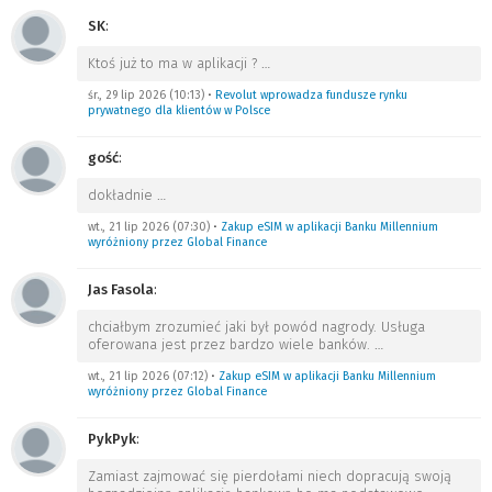
SK
:
Ktoś już to ma w aplikacji ?
…
śr., 29 lip 2026 (10:13)
•
Revolut wprowadza fundusze rynku
prywatnego dla klientów w Polsce
gość
:
dokładnie
…
wt., 21 lip 2026 (07:30)
•
Zakup eSIM w aplikacji Banku Millennium
wyróżniony przez Global Finance
Jas Fasola
:
chciałbym zrozumieć jaki był powód nagrody. Usługa
oferowana jest przez bardzo wiele banków.
…
wt., 21 lip 2026 (07:12)
•
Zakup eSIM w aplikacji Banku Millennium
wyróżniony przez Global Finance
PykPyk
:
Zamiast zajmować się pierdołami niech dopracują swoją