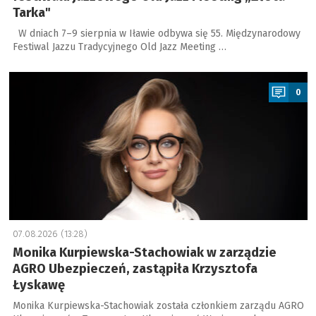
Tarka"
W dniach 7–9 sierpnia w Iławie odbywa się 55. Międzynarodowy
Festiwal Jazzu Tradycyjnego Old Jazz Meeting …
a
0
07.08.2026 (13:28)
Monika Kurpiewska-Stachowiak w zarządzie
AGRO Ubezpieczeń, zastąpiła Krzysztofa
Łyskawę
Monika Kurpiewska-Stachowiak została członkiem zarządu AGRO