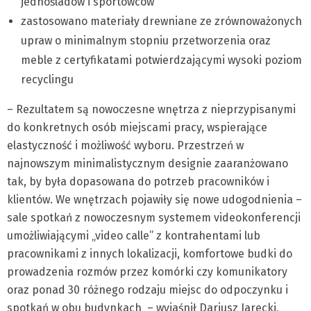
jednośladów i sportowców
zastosowano materiały drewniane ze zrównoważonych
upraw o minimalnym stopniu przetworzenia oraz
meble z certyfikatami potwierdzającymi wysoki poziom
recyclingu
– Rezultatem są nowoczesne wnętrza z nieprzypisanymi
do konkretnych osób miejscami pracy, wspierające
elastyczność i możliwość wyboru. Przestrzeń w
najnowszym minimalistycznym designie zaaranżowano
tak, by była dopasowana do potrzeb pracowników i
klientów. We wnętrzach pojawiły się nowe udogodnienia –
sale spotkań z nowoczesnym systemem videokonferencji
umożliwiającymi „video calle” z kontrahentami lub
pracownikami z innych lokalizacji, komfortowe budki do
prowadzenia rozmów przez komórki czy komunikatory
oraz ponad 30 różnego rodzaju miejsc do odpoczynku i
spotkań w obu budynkach – wyjaśnił Dariusz Jarecki,